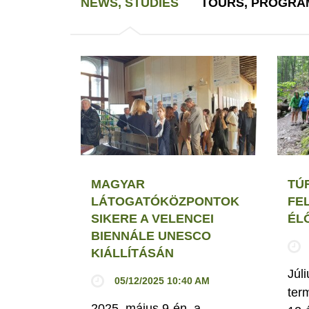
NEWS, STUDIES
TOURS, PROGRA
MAGYAR
TÚ
LÁTOGATÓKÖZPONTOK
FEL
SIKERE A VELENCEI
ÉL
BIENNÁLE UNESCO
KIÁLLÍTÁSÁN
Júli
05/12/2025 10:40 AM
ter
2025. május 9-én, a