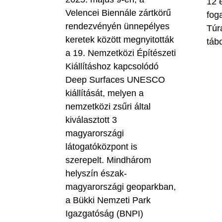
12 
Velencei Biennále zártkörű
fog
rendezvényén ünnepélyes
Túr
keretek között megnyitották
táb
a 19. Nemzetközi Építészeti
Kiállításhoz kapcsolódó
Deep Surfaces UNESCO
kiállítását, melyen a
nemzetközi zsűri által
kiválasztott 3
magyarországi
látogatóközpont is
szerepelt. Mindhárom
helyszín észak-
magyarországi geoparkban,
a Bükki Nemzeti Park
Igazgatóság (BNPI)