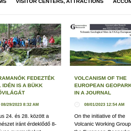
MS
VISITOR CENTERS, ATTRACTIONS
ACCOM
RAMANÓK FEDEZTÉK
VOLCANISM OF THE
 IDÉN IS A BÜKK
EUROPEAN GEOPAR
ŐVILÁGÁT
IN A JOURNAL
08/29/2023 8:32 AM
08/01/2023 12:54 AM
us 24. és 28. között a
On the initiative of the
mészet iránt érdeklődő 8-
Volcanic Working Group