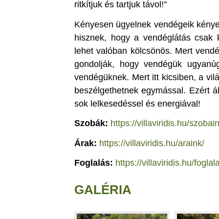
ritkítjuk és tartjuk távol!"
Kényesen ügyelnek vendégeik kényel
hisznek, hogy a vendéglátás csak 
lehet valóban kölcsönös. Mert vendé
gondolják, hogy vendégük ugyanú
vendégüknek. Mert itt kicsiben, a vi
beszélgethetnek egymással. Ezért álm
sok lelkesedéssel és energiával!
Szobák:
https://villaviridis.hu/szobai
Árak:
https://villaviridis.hu/araink/
Foglalás:
https://villaviridis.hu/foglal
GALÉRIA