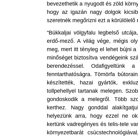
bevezethetik a nyugodt és zöld körny
hogy az igazán nagy dolgok kicsib
szeretnék megőrizni ezt a körülölel
"Bükkaljai völgyfalu legbelső utcáj
erdő-mező. A világ vége, mégis oly 
meg, mert itt tényleg el lehet bújni 
minőséget biztosítva vendégeink sz
berendezéssel. Odafigyeltünk 
fenntarthatóságra. Tömörfa bútorain
készítették, hazai gyártók, exk
tollpehellyel tartanak melegen. Szo
gondoskodik a melegről. Több szo
kerthez. Nagy gonddal alakítgatj
helyezünk arra, hogy ezzel ne ok
kertünk vadregényes és telis-tele v
környezetbarát csúcstechnológiáva