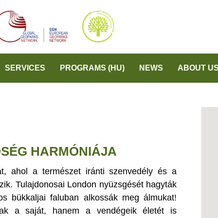
SERVICES
PROGRAMS (HU)
NEWS
ABOUT U
ŐSÉG HARMÓNIÁJA
át, ahol a természet iránti szenvedély és a
kozik. Tulajdonosai London nyüzsgését hagyták
s bükkaljai faluban alkossák meg álmukat!
ak a saját, hanem a vendégeik életét is