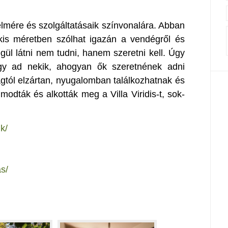
mére és szolgáltatásaik színvonalára. Abban
kis méretben szólhat igazán a vendégről és
gül látni nem tudni, hanem szeretni kell. Úgy
gy ad nekik, ahogyan ők szeretnének adni
lágtól elzártan, nyugalomban találkozhatnak és
odták és alkották meg a Villa Viridis-t, sok-
nk/
as/