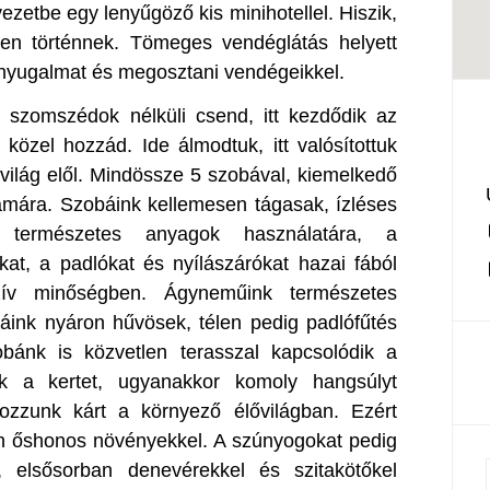
ezetbe egy lenyűgöző kis minihotellel. Hiszik,
en történnek. Tömeges vendéglátás helyett
ő nyugalmat és megosztani vendégeikkel.
a, szomszédok nélküli csend, itt kezdődik az
közel hozzád. Ide álmodtuk, itt valósítottuk
a világ elől. Mindössze 5 szobával, kiemelkedő
ámára. Szobáink kellemesen tágasak, ízléses
a természetes anyagok használatára, a
kat, a padlókat és nyílászárókat hazai fából
luzív minőségben. Ágyneműink természetes
báink nyáron hűvösek, télen pedig padlófűtés
bánk is közvetlen terasszal kapcsolódik a
uk a kertet, ugyanakkor komoly hangsúlyt
ozzunk kárt a környező élővilágban. Ezért
an őshonos növényekkel. A szúnyogokat pedig
l, elsősorban denevérekkel és szitakötőkel