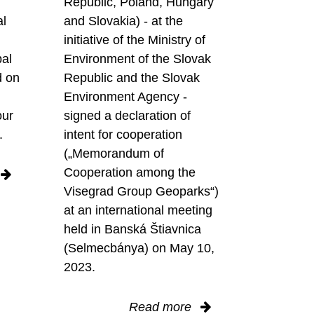
Republic, Poland, Hungary
al
and Slovakia) - at the
initiative of the Ministry of
al
Environment of the Slovak
d on
Republic and the Slovak
Environment Agency -
our
signed a declaration of
.
intent for cooperation
(„Memorandum of
Cooperation among the
Visegrad Group Geoparks“)
at an international meeting
held in Banská Štiavnica
(Selmecbánya) on May 10,
2023.
Read more