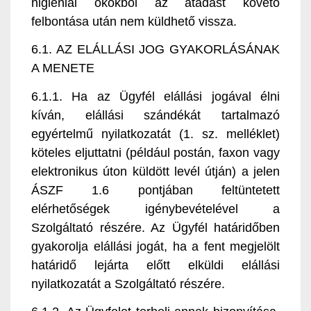
higiéniai okokból az átadást követő
felbontása után nem küldhető vissza.
6.1. AZ ELÁLLÁSI JOG GYAKORLÁSÁNAK
A MENETE
6.1.1. Ha az Ügyfél elállási jogával élni
kíván, elállási szándékát tartalmazó
egyértelmű nyilatkozatát (1. sz. melléklet)
köteles eljuttatni (például postán, faxon vagy
elektronikus úton küldött levél útján) a jelen
ÁSZF 1.6 pontjában feltüntetett
elérhetőségek igénybevételével a
Szolgáltató részére. Az Ügyfél határidőben
gyakorolja elállási jogát, ha a fent megjelölt
határidő lejárta előtt elküldi elállási
nyilatkozatát a Szolgáltató részére.