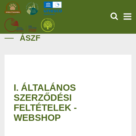
KERESÉS
ÁSZF
KEZDŐOLDAL
ŐSVILÁGI POMPEJI
SZOLGÁLTATÁSOK
I. ÁLTALÁNOS
PROGRAMOK
SZERZŐDÉSI
HÍREK
FELTÉTELEK -
WEBSHOP
RÓLUNK
ONLINE JEGYVÁSÁRLÁS