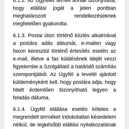
6.1.2. Az Ügyfelet terheli annak bizonyítása,
hogy elállási jogát a jelen pontban
meghatározott rendelkezéseknek
megfelelően gyakorolta.
6.1.3. Postai úton történő közlés alkalmával
a postára adás dátumát, e-mailen vagy
faxon keresztül történő értesítés esetén az
e-mail, illetve a fax küldésének idejét veszi
figyelembe a Szolgáltató a határidő számítás
szempontjából. Az Ügyfél a levelét ajánlott
küldeményként kell, hogy postára adja, hogy
hitelt érdemlően bizonyítható legyen a
feladás dátuma.
6.1.4. Ügyfél elállása esetén köteles a
megrendelt terméket indokolatlan késedelem
nélkül, de legkésőbb elállási nyilatkozatának