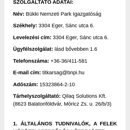
SZOLGÁLTATÓ ADATAI:
Név:
Bükki Nemzeti Park Igazgatóság
Székhely:
3304 Eger, Sánc utca 6.
Levelezési
cím:
3304 Eger, Sánc utca 6.
Ügyfélszolgálat:
lásd bővebben 1.6
Telefonszáma:
+36-36/411-581
E-mail
cím:
titkarsag@bnpi.hu
Adószám:
15323864-2-10
Tárhelyszolgáltató:
Qilaq Solutions Kft.
(8623 Balatonföldvár, Móricz Zs. u. 26/b/3)
1. ÁLTALÁNOS TUDNIVALÓK, A FELEK