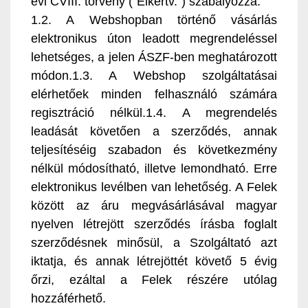
évi CVIII. törvény ("Elkertv.") szabályozza.
1.2. A Webshopban történő vásárlás
elektronikus úton leadott megrendeléssel
lehetséges, a jelen ÁSZF-ben meghatározott
módon.1.3. A Webshop szolgáltatásai
elérhetőek minden felhasználó számára
regisztráció nélkül.1.4. A megrendelés
leadását követően a szerződés, annak
teljesítéséig szabadon és következmény
nélkül módosítható, illetve lemondható. Erre
elektronikus levélben van lehetőség. A Felek
között az áru megvásárlásával magyar
nyelven létrejött szerződés írásba foglalt
szerződésnek minősül, a Szolgáltató azt
iktatja, és annak létrejöttét követő 5 évig
őrzi, ezáltal a Felek részére utólag
hozzáférhető.