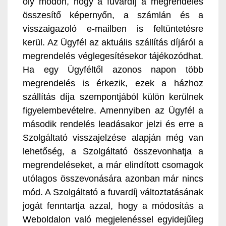
oly módon, hogy a fuvardíj a megrendelés
összesítő képernyőn, a számlán és a
visszaigazoló e-mailben is feltüntetésre
kerül. Az Ügyfél az aktuális szállítás díjáról a
megrendelés véglegesítésekor tájékozódhat.
Ha egy Ügyféltől azonos napon több
megrendelés is érkezik, ezek a házhoz
szállítás díja szempontjából külön kerülnek
figyelembevételre. Amennyiben az Ügyfél a
második rendelés leadásakor jelzi és erre a
Szolgáltató visszajelzése alapján még van
lehetőség, a Szolgáltató összevonhatja a
megrendeléseket, a már elindított csomagok
utólagos összevonására azonban már nincs
mód. A Szolgáltató a fuvardíj változtatásának
jogát fenntartja azzal, hogy a módosítás a
Weboldalon való megjelenéssel egyidejűleg