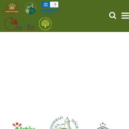
KERESÉ
KEZDŐOLDAL
ŐSVILÁGI POMPEJI
SZOLGÁLTATÁSOK
PROGRAMOK
HÍREK
RÓLUNK
ONLINE JEGYVÁSÁRLÁS