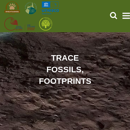
SEARCH
HOME
THE PREHISTORIC POMPEII
TRACE
FOSSILS,
SERVICES
FOOTPRINTS
PROGRAMS (HU)
NEWS
ABOUT US
GET YOUR TICKET NOW!