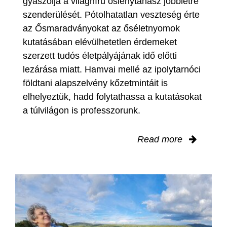
gyászolja a világhírű őslénytanász jobblétre
szenderülését. Pótolhatatlan veszteség érte
az Ősmaradványokat az őséletnyomok
kutatásában elévülhetetlen érdemeket
szerzett tudós életpályájának idő előtti
lezárása miatt. Hamvai mellé az ipolytarnóci
földtani alapszelvény kőzetmintáit is
elhelyeztük, hadd folytathassa a kutatásokat
a túlvilágon is professzorunk.
Read more