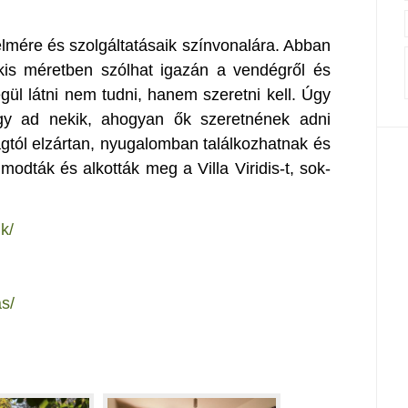
mére és szolgáltatásaik színvonalára. Abban
kis méretben szólhat igazán a vendégről és
gül látni nem tudni, hanem szeretni kell. Úgy
gy ad nekik, ahogyan ők szeretnének adni
lágtól elzártan, nyugalomban találkozhatnak és
odták és alkották meg a Villa Viridis-t, sok-
nk/
as/