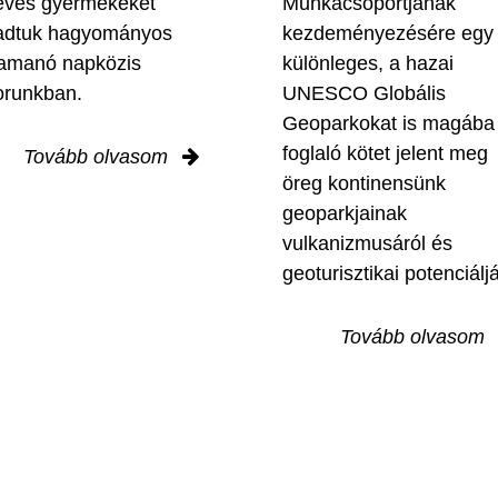
éves gyermekeket
Munkacsoportjának
adtuk hagyományos
kezdeményezésére egy
amanó napközis
különleges, a hazai
orunkban.
UNESCO Globális
Geoparkokat is magába
foglaló kötet jelent meg
Tovább olvasom
öreg kontinensünk
geoparkjainak
vulkanizmusáról és
geoturisztikai potenciáljá
Tovább olvasom