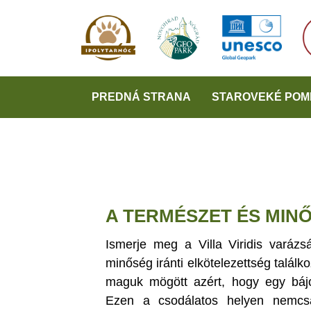
PREDNÁ STRANA
STAROVEKÉ POM
A TERMÉSZET ÉS MIN
Ismerje meg a Villa Viridis varázs
minőség iránti elkötelezettség talál
maguk mögött azért, hogy egy bájo
Ezen a csodálatos helyen nemcs