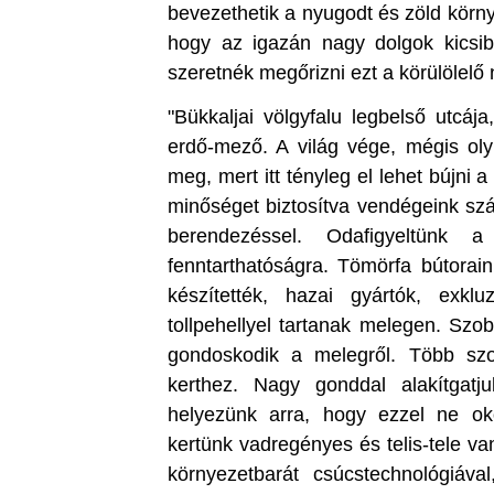
bevezethetik a nyugodt és zöld körny
hogy az igazán nagy dolgok kicsib
szeretnék megőrizni ezt a körülölel
"Bükkaljai völgyfalu legbelső utcáj
erdő-mező. A világ vége, mégis oly 
meg, mert itt tényleg el lehet bújni 
minőséget biztosítva vendégeink sz
berendezéssel. Odafigyeltünk 
fenntarthatóságra. Tömörfa bútorain
készítették, hazai gyártók, exk
tollpehellyel tartanak melegen. Szo
gondoskodik a melegről. Több szo
kerthez. Nagy gonddal alakítgatj
helyezünk arra, hogy ezzel ne ok
kertünk vadregényes és telis-tele v
környezetbarát csúcstechnológiáva