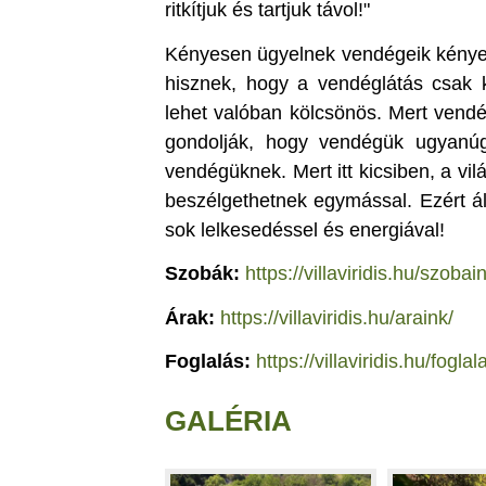
ritkítjuk és tartjuk távol!"
Kényesen ügyelnek vendégeik kényel
hisznek, hogy a vendéglátás csak 
lehet valóban kölcsönös. Mert vendé
gondolják, hogy vendégük ugyanú
vendégüknek. Mert itt kicsiben, a vi
beszélgethetnek egymással. Ezért álm
sok lelkesedéssel és energiával!
Szobák:
https://villaviridis.hu/szobai
Árak:
https://villaviridis.hu/araink/
Foglalás:
https://villaviridis.hu/foglal
GALÉRIA