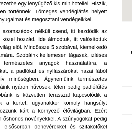
ezetbe egy lenyűgöző kis minihotellel. Hiszik,
en történnek. Tömeges vendéglátás helyett
ő nyugalmat és megosztani vendégeikkel.
a, szomszédok nélküli csend, itt kezdődik az
közel hozzád. Ide álmodtuk, itt valósítottuk
a világ elől. Mindössze 5 szobával, kiemelkedő
ámára. Szobáink kellemesen tágasak, ízléses
a természetes anyagok használatára, a
kat, a padlókat és nyílászárókat hazai fából
luzív minőségben. Ágyneműink természetes
báink nyáron hűvösek, télen pedig padlófűtés
bánk is közvetlen terasszal kapcsolódik a
uk a kertet, ugyanakkor komoly hangsúlyt
ozzunk kárt a környező élővilágban. Ezért
an őshonos növényekkel. A szúnyogokat pedig
l, elsősorban denevérekkel és szitakötőkel