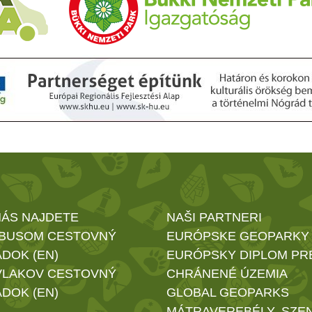
NÁS NAJDETE
NAŠI PARTNERI
BUSOM CESTOVNÝ
EURÓPSKE GEOPARKY
DOK (EN)
EURÓPSKY DIPLOM PR
VLAKOV CESTOVNÝ
CHRÁNENÉ ÚZEMIA
DOK (EN)
GLOBAL GEOPARKS
MÁTRAVEREBÉLY- SZE