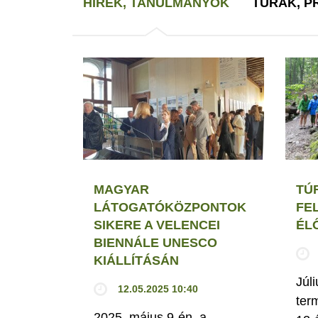
HÍREK, TANULMÁNYOK
TÚRÁK, 
MAGYAR
TÚ
LÁTOGATÓKÖZPONTOK
FEL
SIKERE A VELENCEI
ÉL
BIENNÁLE UNESCO
KIÁLLÍTÁSÁN
Júli
12.05.2025 10:40
ter
2025. május 9-én, a