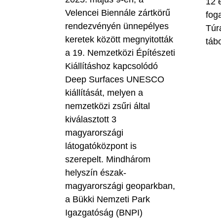
12 
Velencei Biennále zártkörű
fog
rendezvényén ünnepélyes
Túr
keretek között megnyitották
táb
a 19. Nemzetközi Építészeti
Kiállításhoz kapcsolódó
Deep Surfaces UNESCO
kiállítását, melyen a
nemzetközi zsűri által
kiválasztott 3
magyarországi
látogatóközpont is
szerepelt. Mindhárom
helyszín észak-
magyarországi geoparkban,
a Bükki Nemzeti Park
Igazgatóság (BNPI)