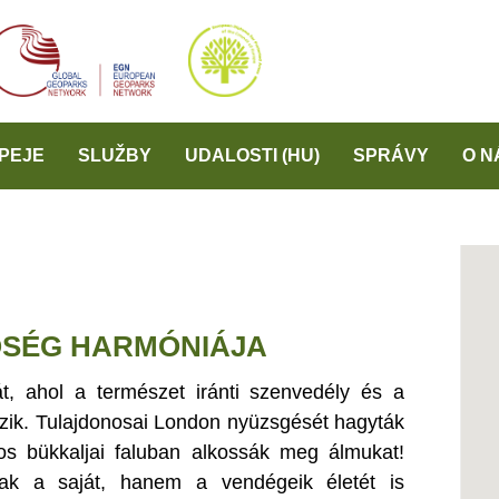
PEJE
SLUŽBY
UDALOSTI (HU)
SPRÁVY
O N
ŐSÉG HARMÓNIÁJA
át, ahol a természet iránti szenvedély és a
kozik. Tulajdonosai London nyüzsgését hagyták
s bükkaljai faluban alkossák meg álmukat!
ak a saját, hanem a vendégeik életét is