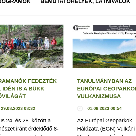
PROGRAMOK
BEMUTATÓHELYEK, LÁTNIVALÓK
RAMANÓK FEDEZTÉK
TANULMÁNYBAN AZ
 IDÉN IS A BÜKK
EURÓPAI GEOPARKO
ŐVILÁGÁT
VULKANIZMUSA
29.08.2023 08:32
01.08.2023 00:54
us 24. és 28. között a
Az Európai Geoparkok
mészet iránt érdeklődő 8-
Hálózata (EGN) Vulkáni