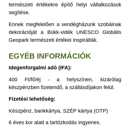
természeti értékekre építő helyi vállalkozások
segítése.
Ennek megfelelően a vendégházunk szobáinak
dekorációját a Bükk-vidék UNESCO Globális
Geopark természeti értékei inspirálták.
EGYÉB INFORMÁCIÓK
Idegenforgalmi adó (IFA):
400 Ft/fő/éj - a helyszínen, kizárólag
készpénzben fizetendő, a szállásdíjakon felül.
Fizetési lehetőség:
Készpénz, bankkártya, SZÉP kártya (OTP)
6 éves kor alatt a tartózkodás ingyenes.