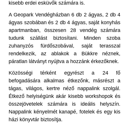
kisebb erdei esküvők számára is.
A Geopark Vendégházban 6 db 2 ágyas, 2 db 4
ágyas szobában és 2 db 4 ágyas, saját konyhás
apartmanban, összesen 28 vendég számára
tudunk szállást biztosítani. Minden szoba
zuhanyzós fürdőszobával, saját terasszal
rendelkezik, az ablakok a Bükkre néznek,
páratlan látványt nyújtva a hozzánk érkezőknek.
Közösségi térként egyrészt a 24 fő
befogadására alkalmas étkezőnk, másrészt a
tágas, világos, kertre néző nappalink szolgál.
Étkező helyiségünk akár kisebb workshopok és
összejövetelek számára is ideális helyszín.
Nappalink kényelmét kanapé, fotelek és egy kis
házi könyvtár biztosítja.