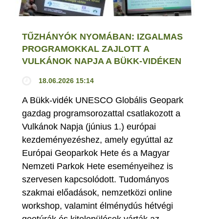
TŰZHÁNYÓK NYOMÁBAN: IZGALMAS
PROGRAMOKKAL ZAJLOTT A
VULKÁNOK NAPJA A BÜKK-VIDÉKEN
18.06.2026 15:14
A Bükk-vidék UNESCO Globális Geopark
gazdag programsorozattal csatlakozott a
Vulkánok Napja (június 1.) európai
kezdeményezéshez, amely egyúttal az
Európai Geoparkok Hete és a Magyar
Nemzeti Parkok Hete eseményeihez is
szervesen kapcsolódott. Tudományos
szakmai előadások, nemzetközi online
workshop, valamint élménydús hétvégi
geotúrák és kitelepülések várták az