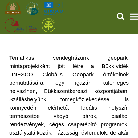
HĽADAŤ
PREDNÁ STRANA
STAROVEKÉ POMPEJE
Tematikus vendégházunk geoparki
mintaprojektként jött létre a Bükk-vidék
SLUŽBY
UNESCO Globális Geopark értékeinek
bemutatására, egy igazán különleges
UDALOSTI (HU)
helyszínen, Bükkszentkereszt központjában.
Szálláshelyünk tömegközlekedéssel is
SPRÁVY
könnyedén elérhető. Ideális helyszín
természetbe vágyó párok, családi
O NÁS
rendezvények, céges csapatépítő programok,
osztálytalálkozók, házassági évfordulók, de akár
ONLINE NÁKUP LÍSTKOV