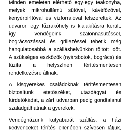
Minden emeleten elérhető egy-egy teakonyha,
melyek mikrohullámú sütővel, kávéfőzővel,
kenyérpirítóval és vízforralóval felszereltek. Az
udvaron egy tűzrakóhely is kialakításra került,
így vendégeink szalonnasütéssel,
bográcsozással és grillezéssel tehetik még
hangulatosabbá a szálláshelyünkön töltött időt.
A szükséges eszközök (nyársbotok, bogrács) és
tűzifa a helyszínen térítésmentesen
rendelkezésre állnak.
A kisgyerekes családoknak térítésmentesen
biztosítunk etetőszéket, utazóágyat és
fürdetőkádat, a zárt udvarban pedig gondtalanul
szaladgálhatnak a gyerekek.
Vendégházunk kutyabarát szállás, a házi
kedvenceket térítés ellenében szívesen látjuk,