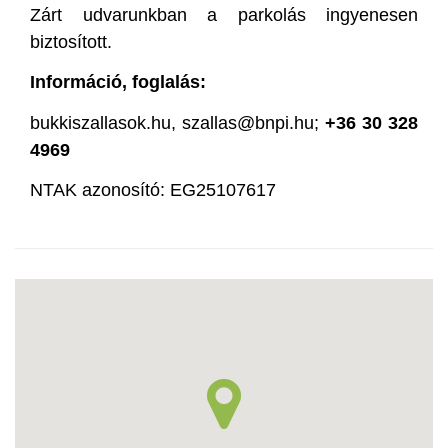
Zárt udvarunkban a parkolás ingyenesen
biztosított.
Információ, foglalás:
bukkiszallasok.hu, szallas@bnpi.hu;
+36 30 328
4969
NTAK azonosító: EG25107617