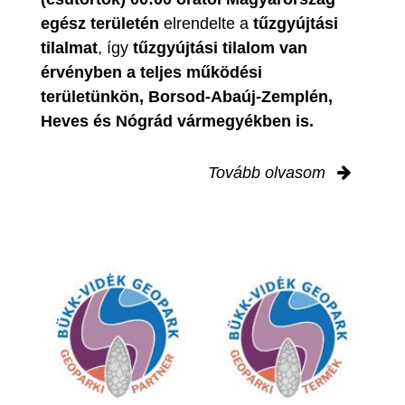
egész területén
elrendelte a
tűzgyújtási
tilalmat
, így
tűzgyújtási tilalom van
érvényben
a teljes működési
területünkön, Borsod-Abaúj-Zemplén,
Heves és Nógrád vármegyékben is.
Tovább olvasom