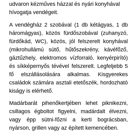
udvaron kézműves házzal és nyári konyhával
hívogatja vendégeit.
A vendégház 2 szobával (1 db kétágyas, 1 db
háromágyas), közös fürdőszobával (zuhanyzó,
fürdőkád, WC), közös, jól felszerelt konyhával
(mikrohullámú sütő, hűtőszekrény, kávéfőző,
gáztűzhely, elektromos vízforraló, kenyérpirító)
és síkképernyős tévével felszerelt. Legfeljebb 5
fő elszállásolására alkalmas. Kisgyerekes
családok számára asztali etetőszék, hordozható
kiságy is elérhető.
Madárbarát pihenőkertjében lehet piknikezni,
csillagos égboltot figyelni, madárdalt élvezni,
vagy épp sütni-főzni a kerti bográcsban,
nyárson, grillen vagy az épített kemencében.