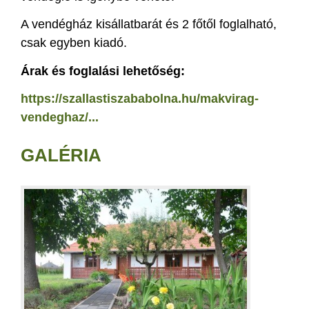
A vendégház kisállatbarát és 2 főtől foglalható,
csak egyben kiadó.
Árak és foglalási lehetőség:
https://szallastiszababolna.hu/makvirag-
vendeghaz/...
GALÉRIA