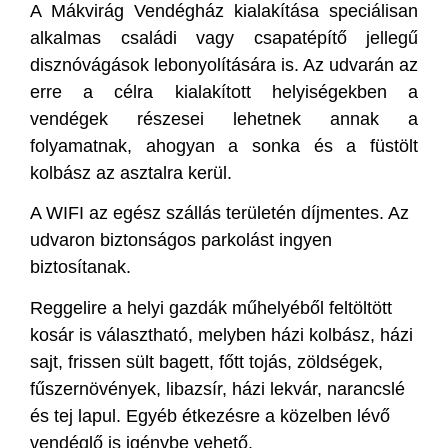
A Mákvirág Vendégház kialakítása speciálisan
alkalmas családi vagy csapatépítő jellegű
disznóvágások lebonyolítására is. Az udvarán az
erre a célra kialakított helyiségekben a
vendégek részesei lehetnek annak a
folyamatnak, ahogyan a sonka és a füstölt
kolbász az asztalra kerül.
A WIFI az egész szállás területén díjmentes. Az
udvaron biztonságos parkolást ingyen
biztosítanak.
Reggelire a helyi gazdák műhelyéből feltöltött
kosár is választható, melyben házi kolbász, házi
sajt, frissen sült bagett, főtt tojás, zöldségek,
fűszernövények, libazsír, házi lekvár, narancslé
és tej lapul. Egyéb étkezésre a közelben lévő
vendéglő is igénybe vehető.