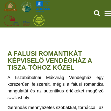
SEARCH
HOME
THE PREHISTORIC POMPEII
A FALUSI ROMANTIKÁT
SERVICES
KÉPVISELŐ VENDÉGHÁZ A
TISZA-TÓHOZ KÖZEL
PROGRAMS (HU)
A tiszabábolnai Mákvirág Vendégház egy
NEWS
korszerűen felszerelt, mégis a falusi romantika
hangulatát és az autentikus értékeket megőrző
ABOUT US
szálláshely.
Gerendás mennyezetes szobákkal, tornáccal, az
GET YOUR TICKET NOW!