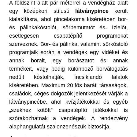
A földszint alatt pár méterrel a vendégház alatt
egy középkori stílusú
látványpince
került
kialakításra, ahol pincelakoma kíséretében bor-
és pálinkakóstolót, sörbemutatót és- ízlelőt,
esetlegesen csapatépítő programokat
szerveznek. Bor- és pálinka, valamint sörkóstoló
programjaik során a vendégek egy vidéket és
annak borait, egy borászatot és annak
termékeit, vagy pedig különböző borválogatás
nedűit kóstolhatják, íncsiklandó falatok
kíséretében. Maximum 20 fős baráti társaságok,
családok, céges dolgozók jelentkezését várják a
látványpincébe, ahol kvízjátékokkal és egyéb
„székhez kötött” csapatépítő játékokkal is
szórakozhatnak a vendégek. A rendezvény
alaphangulatát szalonzenészük biztosítja.