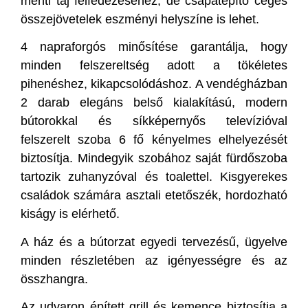
menti táj felfedezéséhez, de csapatépítő céges
összejövetelek eszményi helyszíne is lehet.
4 napraforgós minősítése garantálja, hogy
minden felszereltség adott a tökéletes
pihenéshez, kikapcsolódáshoz. A vendégházban
2 darab elegáns belső kialakítású, modern
bútorokkal és síkképernyős televízióval
felszerelt szoba 6 fő kényelmes elhelyezését
biztosítja. Mindegyik szobához saját fürdőszoba
tartozik zuhanyzóval és toalettel. Kisgyerekes
családok számára asztali etetőszék, hordozható
kiságy is elérhető.
A ház és a bútorzat egyedi tervezésű, ügyelve
minden részletében az igényességre és az
összhangra.
Az udvaron épített grill és kemence biztosítja a