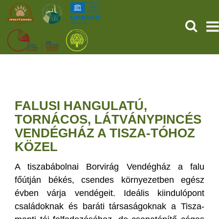
SEARCH
HOME
THE PREHISTORIC POMPEII
FALUSI HANGULATÚ,
SERVICES
TORNÁCOS, LÁTVÁNYPINCÉS
VENDÉGHÁZ A TISZA-TÓHOZ
PROGRAMS (HU)
KÖZEL
NEWS
A tiszabábolnai Borvirág Vendégház a falu
főútján békés, csendes környezetben egész
ABOUT US
évben várja vendégeit. Ideális kiindulópont
családoknak és baráti társaságoknak a Tisza-
GET YOUR TICKET NOW!