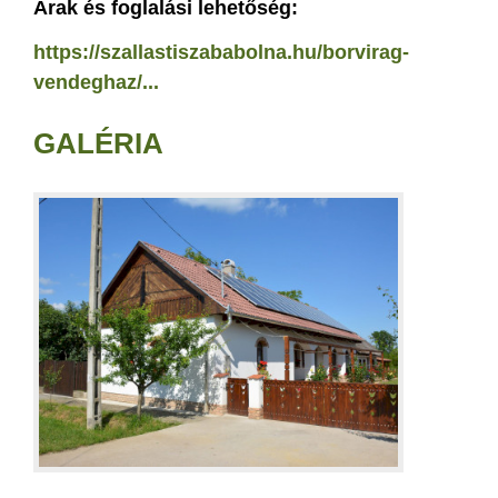
Árak és foglalási lehetőség:
https://szallastiszababolna.hu/borvirag-
vendeghaz/...
GALÉRIA