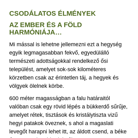
CSODÁLATOS ÉLMÉNYEK
AZ EMBER ÉS A FÖLD
HARMÓNIÁJA…
Mi mással is lehetne jellemezni ezt a hegység
egyik legmagasabban fekvő, egyedülálló
természeti adottságokkal rendelkező ősi
települést, amelyet sok-sok kilométeres
körzetben csak az érintetlen táj, a hegyek és
völgyek ölelnek körbe.
600 méter magasságban a falu határaitól
valóban csak egy rövid lépés a bükkerdő sűrűje,
amelyet rétek, tisztások és kristálytiszta vizű
hegyi patakok öveznek, s ahol a magaslati
levegőt harapni lehet itt, az áldott csend, a béke