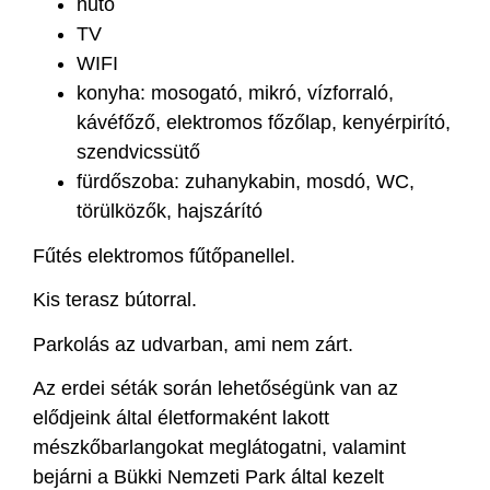
hűtő
TV
WIFI
konyha: mosogató, mikró, vízforraló,
kávéfőző, elektromos főzőlap, kenyérpirító,
szendvicssütő
fürdőszoba: zuhanykabin, mosdó, WC,
törülközők, hajszárító
Fűtés elektromos fűtőpanellel.
Kis terasz bútorral.
Parkolás az udvarban, ami nem zárt.
Az erdei séták során lehetőségünk van az
elődjeink által életformaként lakott
mészkőbarlangokat meglátogatni, valamint
bejárni a Bükki Nemzeti Park által kezelt