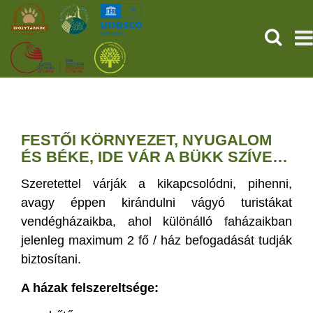
SEARCH
HOME
THE PREHISTORIC POMPEII
FESTŐI KÖRNYEZET, NYUGALOM
ÉS BÉKE, IDE VÁR A BÜKK SZÍVE…
SERVICES
Szeretettel várják a kikapcsolódni, pihenni,
PROGRAMS (HU)
avagy éppen kirándulni vágyó turistákat
vendégházaikba, ahol különálló faházaikban
NEWS
jelenleg maximum 2 fő / ház befogadását tudják
biztosítani.
ABOUT US
A házak felszereltsége:
GET YOUR TICKET NOW!