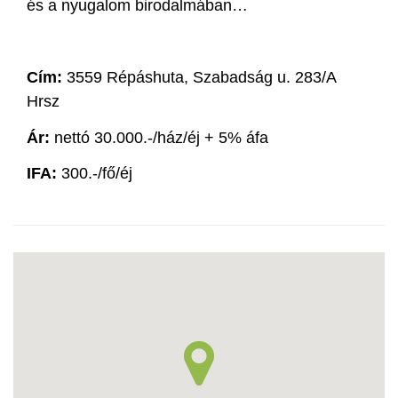
és a nyugalom birodalmában…
Cím:
3559 Répáshuta, Szabadság u. 283/A
Hrsz
Ár:
nettó 30.000.-/ház/éj + 5% áfa
IFA:
300.-/fő/éj