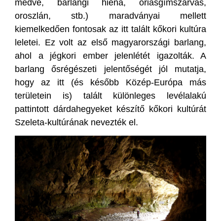
medve, barlangi hiéna, óriásgímszarvas,
oroszlán, stb.) maradványai mellett
kiemelkedően fontosak az itt talált kőkori kultúra
leletei. Ez volt az első magyarországi barlang,
ahol a jégkori ember jelenlétét igazolták. A
barlang ősrégészeti jelentőségét jól mutatja,
hogy az itt (és később Közép-Európa más
területein is) talált különleges levélalakú
pattintott dárdahegyeket készítő kőkori kultúrát
Szeleta-kultúrának nevezték el.