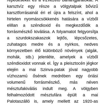
karsztvíz egy része a völgytalpak bővizű
karsztforrásainál éri el újra a felszínt, ahol a
hirtelen nyomáscsökkenés hatására a vízből
elillan a széndioxid és megkezdődik a
forrásmészkő kiválása. A folyamatot felgyorsítja
a szurdokszakaszok lejtős, lépcsőzetes,
zuhatagos medre és a nyirkos, nedves
környezetben élő különböző növények (algák,
mohák, stb.) jelenléte, amelyek a vízből
széndioxidot vonnak el. Így a pleisztocén jégkor
elején a mai Szinva-patak jóval nagyobb
vízhozamú ősének medrében egy óriási
volumenű forrásmészkő, más néven
mésztufakiválás indult meg. A völgyben
felhalmozódott mésztufára épült a mai
Palotaszálló is, amely mellett az 1920-as