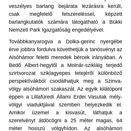
veszélyes barlang bejárata lezárásra került,
csak megfelelő felszereléssel, képzett
barlangkutatók számára látogatható a Bükki
Nemzeti Park Igazgatóság engedélyével.
Továbbkanyarogva a Dolka-gerinc nyergébe
érve jobbra fordulva követhetjük a tanösvényt az
Alsóhámor feletti meredek bércek irányában. A
Bedő Albert-hegytől a Molnár-szikláig terjedő
szirtsorozat sziklagyepes tetejéről különböző
perspektívákból csodálhatjuk meg a Szinva-
völgy alsóhámori szakaszát. Az egyik kilátópont
éppen a Lillafüredi Állami Erdei Vasutak mély-
völgyi viaduktjával szemben helyezkedik el.
Amikor üzemel a kisvasút, láthatjuk a
szerelvényt átdöcögni a 25 méter magas, 64
méter hosszú völgyhídon. Az alsóhámori