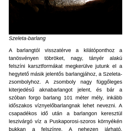
Szeleta-barlang
A barlangtól visszatérve a kilátóponthoz a
tanösvényen töbröket, nagy, tányér alakú
felszíni karsztformákat megkerülve jutunk el a
hegytető másik jelentős barlangjához, a Szeleta-
zsombolyhoz. A zsomboly nagy függőleges
kiterjedésű aknabarlangot jelent, és bár a
szóban forgo barlang 101 méter mély, inkább
időszakos víznyelőbarlangnak lehet nevezni. A
csapadékos idő után a barlangon keresztül
leszivárgó víz a Puskaporosi-szoros környékén
bukkan a felszínre. A nehezen járható,