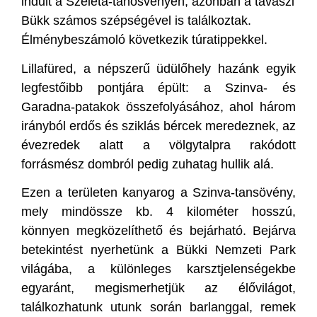
indult a Szeleta-tanösvényen, azonban a tavaszi
Bükk számos szépségével is találkoztak.
Élménybeszámoló következik túratippekkel.
Lillafüred, a népszerű üdülőhely hazánk egyik
legfestőibb pontjára épült: a Szinva- és
Garadna-patakok összefolyásához, ahol három
irányból erdős és sziklás bércek meredeznek, az
évezredek alatt a völgytalpra rakódott
forrásmész dombról pedig zuhatag hullik alá.
Ezen a területen kanyarog a Szinva-tansövény,
mely mindössze kb. 4 kilométer hosszú,
könnyen megközelíthető és bejárható. Bejárva
betekintést nyerhetünk a Bükki Nemzeti Park
világába, a különleges karsztjelenségekbe
egyaránt, megismerhetjük az élővilágot,
találkozhatunk utunk során barlanggal, remek