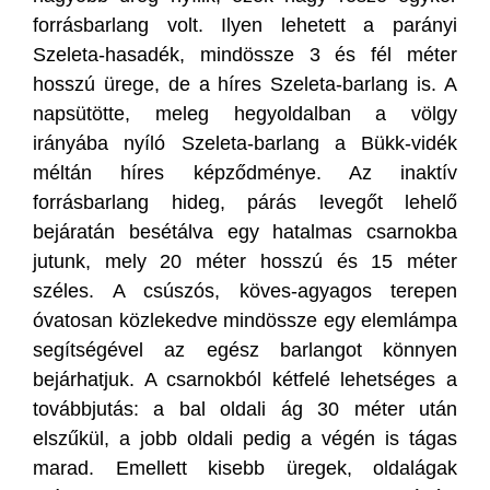
forrásbarlang volt. Ilyen lehetett a parányi
Szeleta-hasadék, mindössze 3 és fél méter
hosszú ürege, de a híres Szeleta-barlang is. A
napsütötte, meleg hegyoldalban a völgy
irányába nyíló Szeleta-barlang a Bükk-vidék
méltán híres képződménye. Az inaktív
forrásbarlang hideg, párás levegőt lehelő
bejáratán besétálva egy hatalmas csarnokba
jutunk, mely 20 méter hosszú és 15 méter
széles. A csúszós, köves-agyagos terepen
óvatosan közlekedve mindössze egy elemlámpa
segítségével az egész barlangot könnyen
bejárhatjuk. A csarnokból kétfelé lehetséges a
továbbjutás: a bal oldali ág 30 méter után
elszűkül, a jobb oldali pedig a végén is tágas
marad. Emellett kisebb üregek, oldalágak