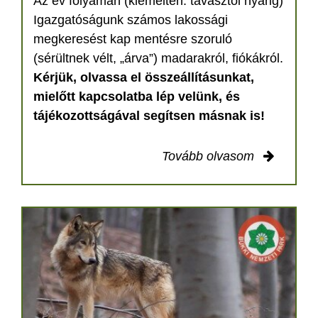
Az év folyamán (kiemelten: tavasztól nyárig)
Igazgatóságunk számos lakossági
megkeresést kap mentésre szoruló
(sérültnek vélt, „árva”) madarakról, fiókákról.
Kérjük, olvassa el összeállításunkat,
mielőtt kapcsolatba lép velünk, és
tájékozottságával segítsen másnak is!
Tovább olvasom