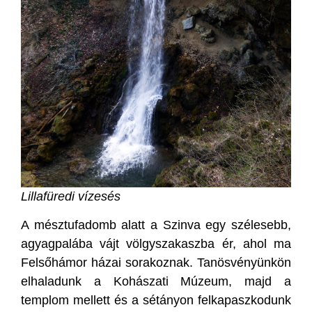
Lillafüredi vízesés
A mésztufadomb alatt a Szinva egy szélesebb,
agyagpalába vájt völgyszakaszba ér, ahol ma
Felsőhámor házai sorakoznak. Tanösvényünkön
elhaladunk a Kohászati Múzeum, majd a
templom mellett és a sétányon felkapaszkodunk