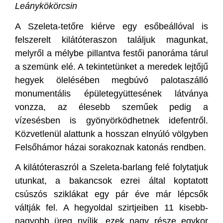
Leánykökörcsin
A Szeleta-tetőre kiérve egy esőbeállóval is
felszerelt kilátóteraszon találjuk magunkat,
melyről a mélybe pillantva festői panoráma tárul
a szemünk elé. A tekintetünket a meredek lejtőjű
hegyek ölelésében megbúvó palotaszálló
monumentális épületegyüttesének látványa
vonzza, az élesebb szeműek pedig a
vízesésben is gyönyörködhetnek idefentről.
Közvetlenül alattunk a hosszan elnyúló völgyben
Felsőhámor házai sorakoznak katonás rendben.
A kilátóteraszról a Szeleta-barlang felé folytatjuk
utunkat, a bakancsok ezrei által koptatott
csúszós sziklákat egy pár éve már lépcsők
váltják fel. A hegyoldal szirtjeiben 11 kisebb-
nagyobb üreg nyílik, ezek nagy része egykor