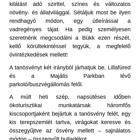
kilátást adó szirttel, színes és változatos
növény- és állatvilággal. Sétáljuk most be ilyen
rendhagyó módon, egy útleírással a
vadregényes tájat. Ha pedig személyesen
szeretnénk megcsodálni a Bükk ezen részét,
kellő körültekintéssel tegyük, a megfelelő
óvintézkedések mellett!
A tanösvényt két irányból járhatjuk be, Lillafüred
és a Majális Parkban lévő
parkoló/buszvégállomás felől.
A múlt heti szép, napsütéses időben
ökoturisztikai munkatársak háromfős
kiscsoportjaként bejártuk a tanösvény felét, egy
kis terepszemlét tartva, virágokat keresve és
összegyűjtve az ösvény mellett – sajnálatos
módon – összegyűlt hulladékot.