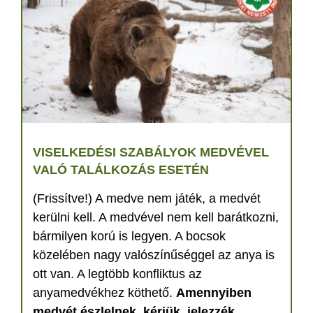
VISELKEDÉSI SZABÁLYOK MEDVÉVEL
VALÓ TALÁLKOZÁS ESETÉN
(Frissítve!) A medve nem játék, a medvét
kerülni kell. A medvével nem kell barátkozni,
bármilyen korú is legyen. A bocsok
közelében nagy valószínűséggel az anya is
ott van. A legtöbb konfliktus az
anyamedvékhez köthető.
Amennyiben
medvét észlelnek, kérjük, jelezzék