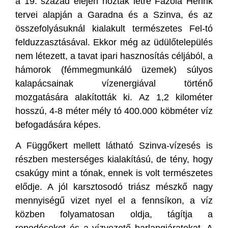
a 19. század elején hozták létre Fazola Henrik
tervei alapján a Garadna és a Szinva, és az
összefolyásuknál kialakult természetes Fel-tó
felduzzasztásával. Ekkor még az üdülőtelepülés
nem létezett, a tavat ipari hasznosítás céljából, a
hámorok (fémmegmunkáló üzemek) súlyos
kalapácsainak vízenergiával történő
mozgatására alakították ki. Az 1,2 kilométer
hosszú, 4-8 méter mély tó 400.000 köbméter víz
befogadására képes.
A Függőkert mellett látható Szinva-vízesés is
részben mesterséges kialakítású, de tény, hogy
csakúgy mint a tónak, ennek is volt természetes
elődje. A jól karsztosodó triász mészkő nagy
mennyiségű vizet nyel el a fennsíkon, a víz
közben folyamatosan oldja, tágítja a
repedéseket és a vízvezető barlangjáratokat. A