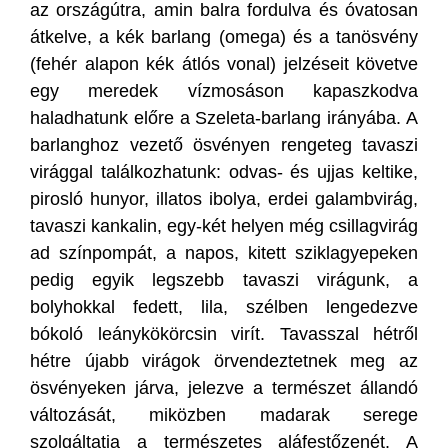
az országútra, amin balra fordulva és óvatosan
átkelve, a kék barlang (omega) és a tanösvény
(fehér alapon kék átlós vonal) jelzéseit követve
egy meredek vízmosáson kapaszkodva
haladhatunk előre a Szeleta-barlang irányába. A
barlanghoz vezető ösvényen rengeteg tavaszi
virággal találkozhatunk: odvas- és ujjas keltike,
pirosló hunyor, illatos ibolya, erdei galambvirág,
tavaszi kankalin, egy-két helyen még csillagvirág
ad színpompát, a napos, kitett sziklagyepeken
pedig egyik legszebb tavaszi virágunk, a
bolyhokkal fedett, lila, szélben lengedezve
bókoló leánykökörcsin virít. Tavasszal hétről
hétre újabb virágok örvendeztetnek meg az
ösvényeken járva, jelezve a természet állandó
változását, miközben madarak serege
szolgáltatja a természetes aláfestőzenét. A