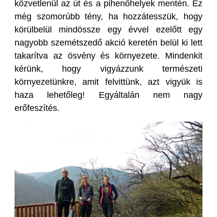
közvetlenül az út és a pihenőhelyek mentén. Ez
még szomorúbb tény, ha hozzátesszük, hogy
körülbelül mindössze egy évvel ezelőtt egy
nagyobb szemétszedő akció keretén belül ki lett
takarítva az ösvény és környezete. Mindenkit
kérünk, hogy vigyázzunk természeti
környezetünkre, amit felvittünk, azt vigyük is
haza lehetőleg! Egyáltalán nem nagy
erőfeszítés.