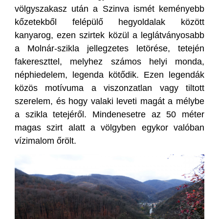
völgyszakasz után a Szinva ismét keményebb
kőzetekből felépülő hegyoldalak között
kanyarog, ezen szirtek közül a leglátványosabb
a Molnár-szikla jellegzetes letörése, tetején
fakereszttel, melyhez számos helyi monda,
néphiedelem, legenda kötődik. Ezen legendák
közös motívuma a viszonzatlan vagy tiltott
szerelem, és hogy valaki leveti magát a mélybe
a szikla tetejéről. Mindenesetre az 50 méter
magas szirt alatt a völgyben egykor valóban
vízimalom őrölt.