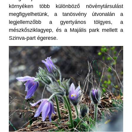
környéken több különböző növénytársulást
megfigyelhetünk, a tanösvény útvonalán a
legjellemzőbb a gyertyános tölgyes, a
mészkősziklagyep, és a Majális park mellett a
Szinva-part égerese.