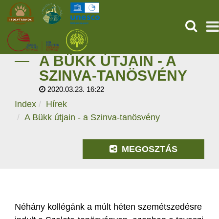
KERESÉ
A BÜKK ÚTJAIN - A
KEZDŐOLDAL
SZINVA-TANÖSVÉNY
2020.03.23. 16:22
ŐSVILÁGI POMPEJI
Index
Hírek
SZOLGÁLTATÁSOK
A Bükk útjain - a Szinva-tanösvény
PROGRAMOK
MEGOSZTÁS
HÍREK
RÓLUNK
Néhány kollégánk a múlt héten szemétszedésre
ONLINE JEGYVÁSÁRLÁS