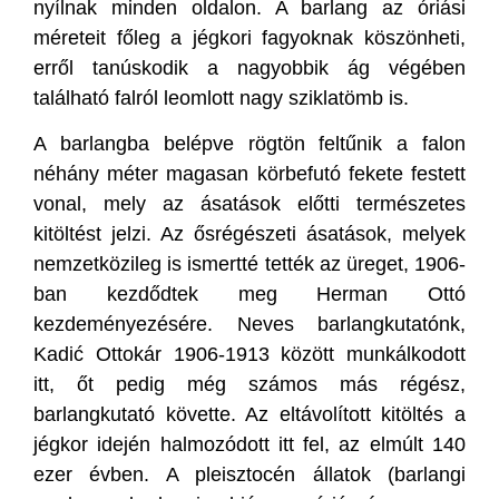
nyílnak minden oldalon. A barlang az óriási
méreteit főleg a jégkori fagyoknak köszönheti,
erről tanúskodik a nagyobbik ág végében
található falról leomlott nagy sziklatömb is.
A barlangba belépve rögtön feltűnik a falon
néhány méter magasan körbefutó fekete festett
vonal, mely az ásatások előtti természetes
kitöltést jelzi. Az ősrégészeti ásatások, melyek
nemzetközileg is ismertté tették az üreget, 1906-
ban kezdődtek meg Herman Ottó
kezdeményezésére. Neves barlangkutatónk,
Kadić Ottokár 1906-1913 között munkálkodott
itt, őt pedig még számos más régész,
barlangkutató követte. Az eltávolított kitöltés a
jégkor idején halmozódott itt fel, az elmúlt 140
ezer évben. A pleisztocén állatok (barlangi