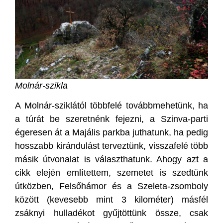
Molnár-szikla
A Molnár-sziklától többfelé továbbmehetünk, ha
a túrát be szeretnénk fejezni, a Szinva-parti
égeresen át a Majális parkba juthatunk, ha pedig
hosszabb kirándulást terveztünk, visszafelé több
másik útvonalat is választhatunk. Ahogy azt a
cikk elején említettem, szemetet is szedtünk
útközben, Felsőhámor és a Szeleta-zsomboly
között (kevesebb mint 3 kilométer) másfél
zsáknyi hulladékot gyűjtöttünk össze, csak