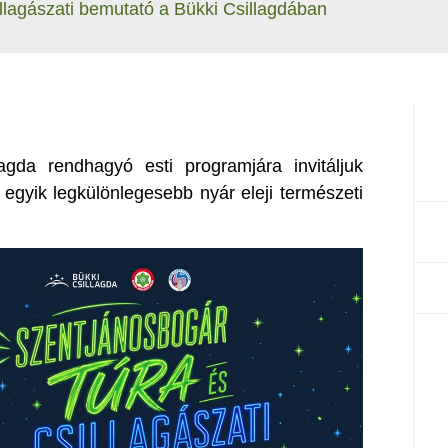
llagászati bemutató a Bükki Csillagdában
gda rendhagyó esti programjára invitáljuk
 egyik legkülönlegesebb nyár eleji természeti