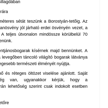
illagdában
rára
ométeres sétát teszünk a Borostyán-tetőig. Az
tanösvény jól járható erdei ösvényén vezet, a
A teljes útvonalon mindössze körülbelül 70
denünk.
entjánosbogarak kísérnek majd bennünket. A
 a levegőben táncoló világító bogarak látványa
egesebb természeti élményét nyújtja.
ő és réteges öltözet viselése ajánlott. Saját
őség van, ugyanakkor kérjük, hogy a
án lehetőség szerint csak indokolt esetben
etőre