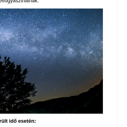
elfogyaszthatnak.
rült idő esetén: