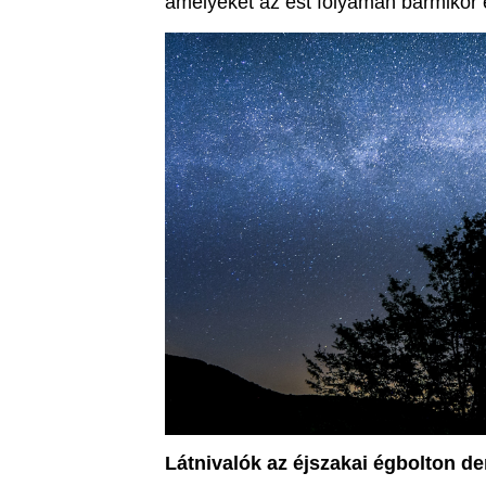
amelyeket az est folyamán bármikor 
Látnivalók az éjszakai égbolton de