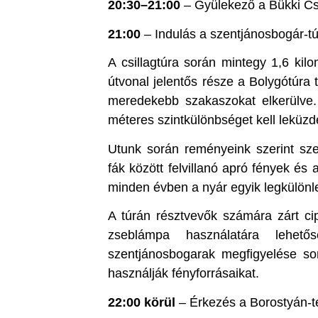
20:30–21:00
– Gyülekező a Bükki Cs
21:00
– Indulás a szentjánosbogár-tú
A csillagtúra során mintegy 1,6 kil
útvonal jelentős része a Bolygótúra 
meredekebb szakaszokat elkerülve. 
méteres szintkülönbséget kell leküz
Utunk során reményeink szerint sz
fák között felvillanó apró fények és
minden évben a nyár egyik legkülönl
A túrán résztvevők számára zárt cip
zseblámpa használatára lehet
szentjánosbogarak megfigyelése sor
használják fényforrásaikat.
22:00 körül
– Érkezés a Borostyán-t