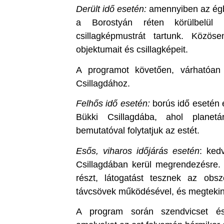
Derült idő esetén:
amennyiben az égbol
a Borostyán réten körülbelül 
csillagképmustrát tartunk. Közö
objektumait és csillagképeit.
A programot követően, várhatóan
Csillagdához.
Felhős idő esetén:
borús idő esetén 
Bükki Csillagdába, ahol planetá
bemutatóval folytatjuk az estét.
Esős, viharos időjárás esetén
: ked
Csillagdában kerül megrendezésre.
részt, látogatást tesznek az obs
távcsövek működésével, és megtekinth
A program során szendvicset és