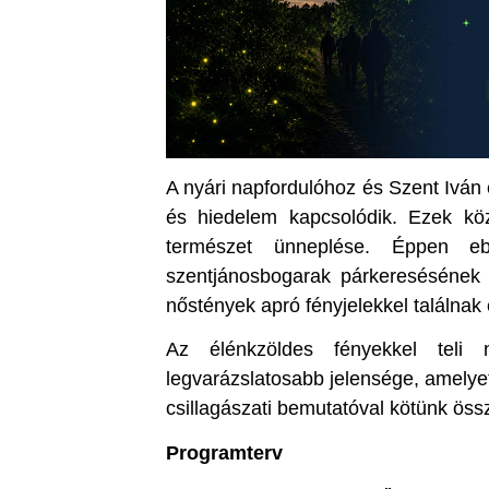
A nyári napfordulóhoz és Szent Ivá
és hiedelem kapcsolódik. Ezek kö
természet ünneplése. Éppen e
szentjánosbogarak párkeresésének 
nőstények apró fényjelekkel találnak
Az élénkzöldes fényekkel teli 
legvarázslatosabb jelensége, amelye
csillagászati bemutatóval kötünk öss
Programterv