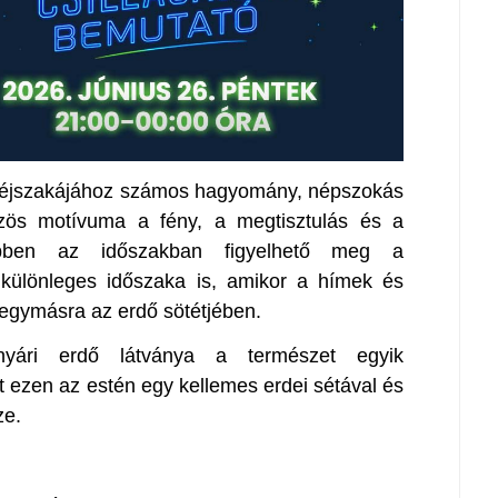
n éjszakájához számos hagyomány, népszokás
zös motívuma a fény, a megtisztulás és a
bben az időszakban figyelhető meg a
különleges időszaka is, amikor a hímek és
 egymásra az erdő sötétjében.
nyári erdő látványa a természet egyik
t ezen az estén egy kellemes erdei sétával és
ze.