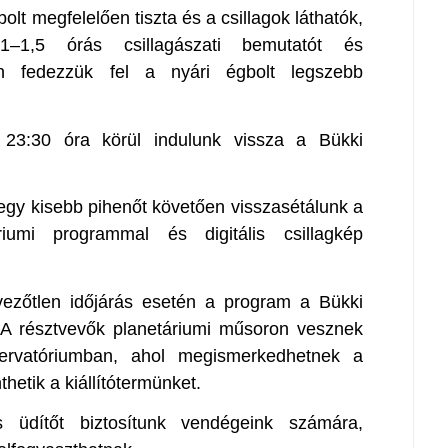
t megfelelően tiszta és a csillagok láthatók,
1–1,5 órás csillagászati bemutatót és
sen fedezzük fel a nyári égbolt legszebb
 23:30 óra körül indulunk vissza a Bükki
egy kisebb pihenőt követően visszasétálunk a
riumi programmal és digitális csillagkép
vezőtlen időjárás esetén a program a Bükki
 A résztvevők planetáriumi műsoron vesznek
zervatóriumban, ahol megismerkedhetnek a
etik a kiállítótermünket.
 üdítőt biztosítunk vendégeink számára,