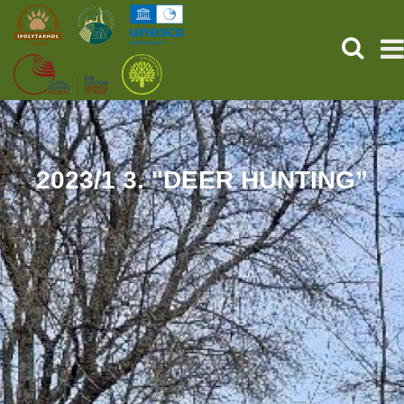
KERESÉ
KEZDŐOLDAL
ŐSVILÁGI POMPEJI
2023/1 3. "DEER HUNTING”
SZOLGÁLTATÁSOK
PROGRAMOK
HÍREK
RÓLUNK
ONLINE JEGYVÁSÁRLÁS