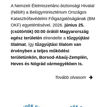
A Nemzeti Élelmiszerlánc-biztonsági Hivatal
(Nébih) a Belügyminisztérium Országos
Katasztrófavédelmi Főigazgatóságának (BM
OKF) egyetértésével, 2026.
június 25.
(csütörtök) 00:00 órától Magyarország
egész területén
elrendelte a
tűzgyújtási
tilalmat
, így
tűzgyújtási tilalom van
érvényben
a teljes működési
területünkön, Borsod-Abaúj-Zemplén,
Heves és Nógrád vármegyékben is.
Tovább olvasom