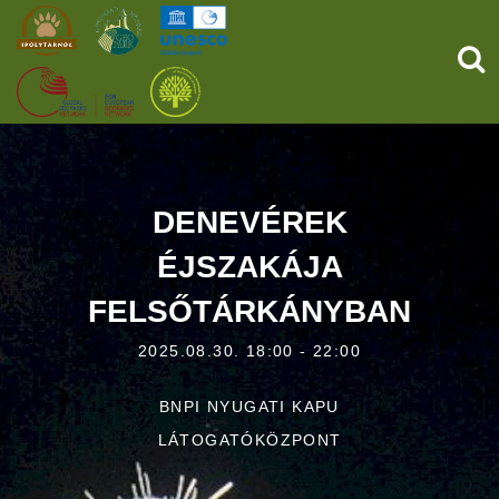
KER
KEZDŐOLDAL
ŐSVILÁGI POMPEJI
DENEVÉREK
ÉJSZAKÁJA
SZOLGÁLTATÁSOK
FELSŐTÁRKÁNYBAN
PROGRAMOK
2025.08.30. 18:00 - 22:00
HÍREK
BNPI NYUGATI KAPU
RÓLUNK
LÁTOGATÓKÖZPONT
ONLINE JEGYVÁSÁRLÁS