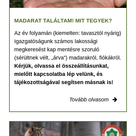
MADARAT TALÁLTAM! MIT TEGYEK?
Az év folyamán (kiemelten: tavasztól nyárig)
Igazgatóságunk számos lakossági
megkeresést kap mentésre szoruló
(sérültnek vélt, „árva”) madarakról, fiókákról.
Kérjük, olvassa el összeállításunkat,
mielőtt kapcsolatba lép velünk, és
tájékozottságával segítsen másnak is!
Tovább olvasom