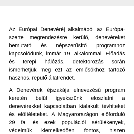
Az Európai Denevéréj alkalmából az Európa-
szerte megrendezésre kerülő, denevéreket
bemutató és népszerűsítő programhoz
kapcsolódunk, immár 19. alkalommal. Előadás
és terepi hálózás, detektorozás során
ismerhetjük meg ezt az emlősökhöz tartozó
hasznos, repülő állatrendet.
A Denevérek éjszakája elnevezésű program
keretén belül igyekszünk eloszlatni a
denevérekkel kapcsolatban kialakult tévhiteket
és előítéleteket. A Magyarországon előforduló
29 faj és ezek populációi sérülékenyek,
védelmük kiemelkedően fontos, hiszen