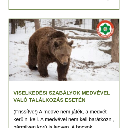
VISELKEDÉSI SZABÁLYOK MEDVÉVEL
VALÓ TALÁLKOZÁS ESETÉN
(Frissítve!) A medve nem játék, a medvét
kerülni kell. A medvével nem kell barátkozni,
bármilyen korú is legyen. A bocsok