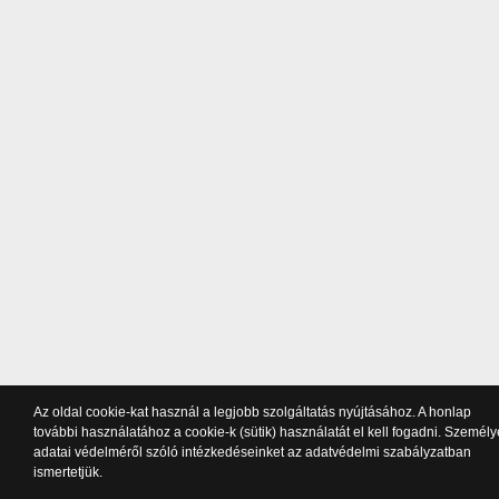
Az oldal cookie-kat használ a legjobb szolgáltatás nyújtásához. A honlap
további használatához a cookie-k (sütik) használatát el kell fogadni. Személ
adatai védelméről szóló intézkedéseinket az adatvédelmi szabályzatban
ismertetjük.