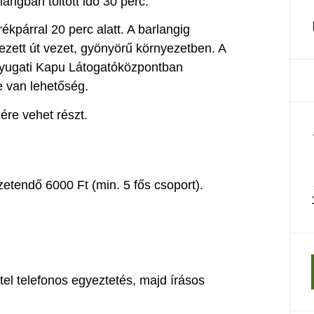
angban töltött idő 30 perc.
kpárral 20 perc alatt. A barlangig
ezett út vezet, gyönyörű környezetben. A
 Nyugati Kapu Látogatóközpontban
 van lehetőség.
ére vehet részt.
etendő 6000 Ft (min. 5 fős csoport).
ttel telefonos egyeztetés, majd írásos