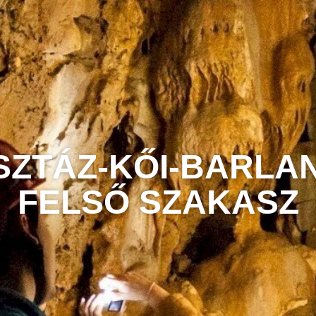
SZTÁZ-KŐI-BARLA
FELSŐ SZAKASZ