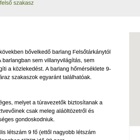
 felső szakasz
pkövekben bővelkedő barlang Felsőtárkánytól
A barlangban sem villanyvilágítás, sem
gíti a közlekedést. A barlang hőmérséklete 9-
záraz szakaszok egyaránt találhatóak.
éges, melyet a túravezetők biztosítanak a
ztvevőinek csak meleg aláöltözetről és
kséges gondoskodniuk.
lis létszám 9 fő (ettől nagyobb létszám