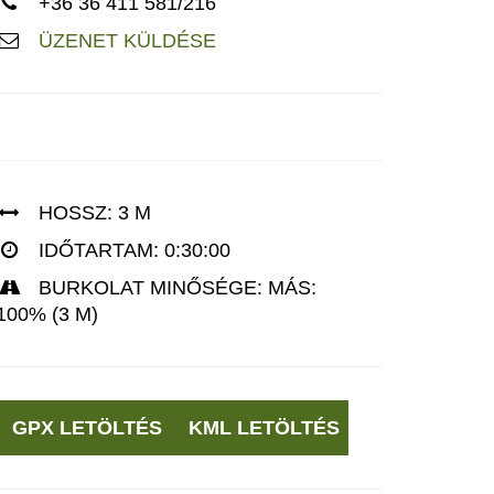
+36 36 411 581/216
ÜZENET KÜLDÉSE
HOSSZ: 3 M
IDŐTARTAM: 0:30:00
BURKOLAT MINŐSÉGE: MÁS:
100% (3 M)
GPX LETÖLTÉS
KML LETÖLTÉS