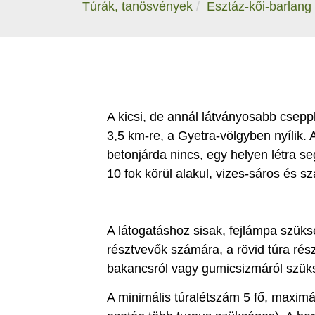
Túrák, tanösvények
Esztáz-kői-barlang
A kicsi, de annál látványosabb csep
3,5 km-re, a Gyetra-völgyben nyílik. 
betonjárda nincs, egy helyen létra se
10 fok körül alakul, vizes-sáros és s
A látogatáshoz sisak, fejlámpa szüks
résztvevők számára, a rövid túra rés
bakancsról vagy gumicsizmáról szü
A minimális túralétszám 5 fő, maximá