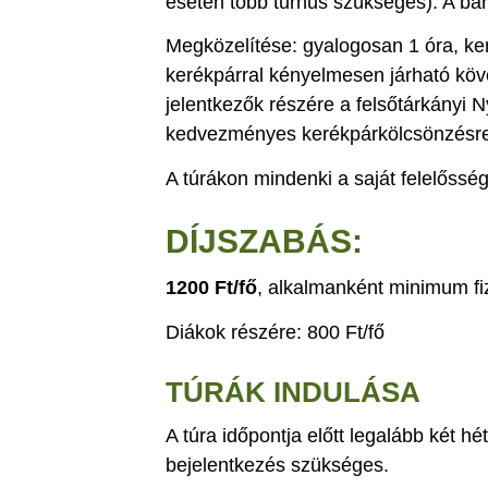
esetén több turnus szükséges). A barl
Megközelítése: gyalogosan 1 óra, keré
kerékpárral kényelmesen járható köv
jelentkezők részére a felsőtárkányi
kedvezményes kerékpárkölcsönzésre
A túrákon mindenki a saját felelősség
DÍJSZABÁS:
1200 Ft/fő
, alkalmanként minimum fiz
Diákok részére: 800 Ft/fő
TÚRÁK INDULÁSA
A túra időpontja előtt legalább két hé
bejelentkezés szükséges.