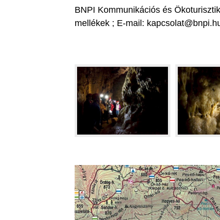
BNPI Kommunikációs és Ökoturisztikai
mellékek ; E-mail: kapcsolat@bnpi.h