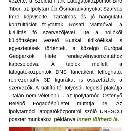
vezette, a Szeleta Park Látogatóközpontot Bíró
Tibor, az Ipolytarnóci Ősmaradványokat Szarvas
Imre képviselte. Tartalmas és jó hangulatú
konzultációt folytattak Rosati Matteóval, a
kiállítás fő szervezőjével. De a hollókői
küldöttséget vezető Buttkai Ildikóékkal is
egyeztetések történtek, a közelgő Európai
Geoparkok Hete rendezvénysorozatához
kapcsolódva. A tablók mellett a
látogatóközpontok DNS láncaként felfogható,
reprezentatív 3D figurákat is összefűztek a
szervezők. A kiállító tér folyosói, legelső plakátja
- talán nem véletlenül - az ipolytarnóci Ősfenyő
Belépő Fogadóépületet mutatja be. Az
ipolytarnóci látogatóközpontról szóló UNESCO
poszter munkaközi példánya
innen tölthető le
.