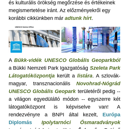
és kulturális örökség megőrzése és értékeinek
megismertetése iránt. Az előzményekről egy
korábbi cikkünkben már
adtunk hírt
.
A
Bükk-vidék UNESCO Globális Geoparkból
a Bükki Nemzeti Park Igazgatóság
Szeleta Park
Látogatóközpontja
került a
listára
. A szlovák-
magyar, transznacionális
Novohrad-Nógrád
UNESCO Globális Geopark
területéről pedig --
a világon egyedülálló módon -- egyszerre két
látogatóközpont is képviselve van! A
rendezvényre a BNPI által kezelt,
Európa
Diplomás
Ipolytarnóci Ősmaradványok