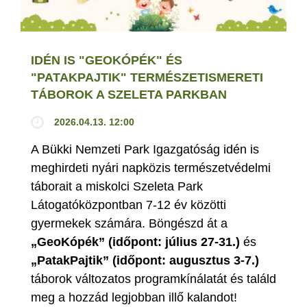
IDÉN IS "GEOKÓPÉK" ÉS
"PATAKPAJTIK" TERMÉSZETISMERETI
TÁBOROK A SZELETA PARKBAN
2026.04.13. 12:00
A Bükki Nemzeti Park Igazgatóság idén is
meghirdeti nyári napközis természetvédelmi
táborait a miskolci Szeleta Park
Látogatóközpontban 7-12 év közötti
gyermekek számára. Böngészd át a
„GeoKópék” (időpont: július 27-31.)
és
„PatakPajtik” (időpont: augusztus 3-7.)
táborok változatos programkínálatát és találd
meg a hozzád legjobban illő kalandot!