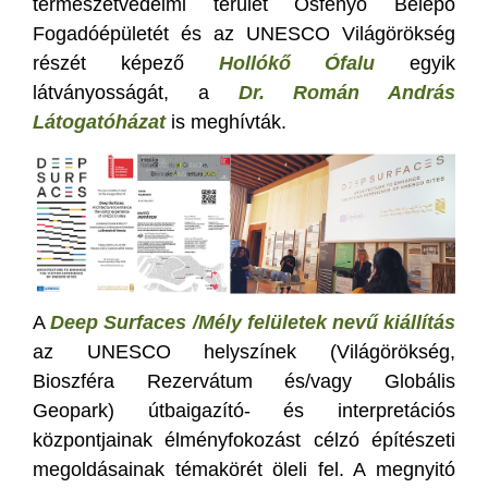
természetvédelmi terület Ősfenyő Belépő
Fogadóépületét és az UNESCO Világörökség
részét képező
Hollókő Ófalu
egyik
látványosságát, a
Dr. Román András
Látogatóházat
is meghívták.
A
Deep Surfaces /Mély felületek nevű kiállítás
az UNESCO helyszínek (Világörökség,
Bioszféra Rezervátum és/vagy Globális
Geopark) útbaigazító- és interpretációs
központjainak élményfokozást célzó építészeti
megoldásainak témakörét öleli fel. A megnyitó