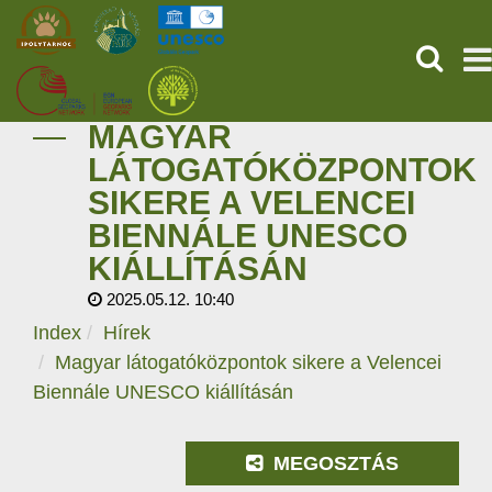
KERESÉ
MAGYAR
KEZDŐOLDAL
LÁTOGATÓKÖZPONTOK
SIKERE A VELENCEI
ŐSVILÁGI POMPEJI
BIENNÁLE UNESCO
SZOLGÁLTATÁSOK
KIÁLLÍTÁSÁN
2025.05.12. 10:40
PROGRAMOK
Index
Hírek
Magyar látogatóközpontok sikere a Velencei
HÍREK
Biennále UNESCO kiállításán
RÓLUNK
MEGOSZTÁS
ONLINE JEGYVÁSÁRLÁS