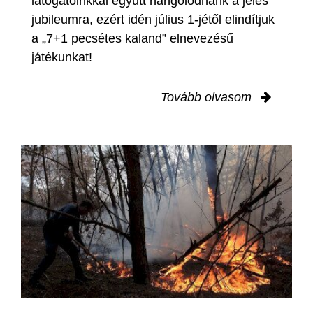
látogatóinkkal együtt hangolódnánk a jeles
jubileumra, ezért idén július 1-jétől elindítjuk
a „7+1 pecsétes kaland” elnevezésű
játékunkat!
Tovább olvasom