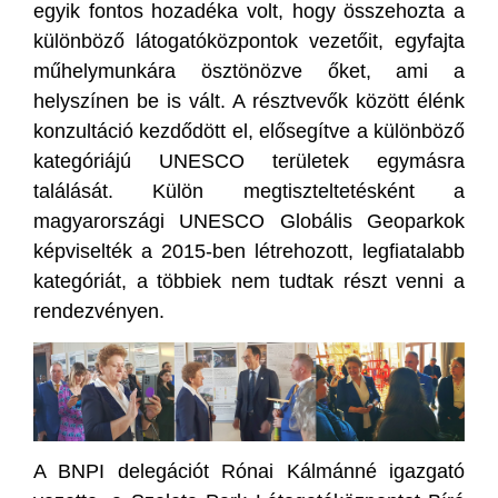
egyik fontos hozadéka volt, hogy összehozta a
különböző látogatóközpontok vezetőit, egyfajta
műhelymunkára ösztönözve őket, ami a
helyszínen be is vált. A résztvevők között élénk
konzultáció kezdődött el, elősegítve a különböző
kategóriájú UNESCO területek egymásra
találását. Külön megtiszteltetésként a
magyarországi UNESCO Globális Geoparkok
képviselték a 2015-ben létrehozott, legfiatalabb
kategóriát, a többiek nem tudtak részt venni a
rendezvényen.
A BNPI delegációt Rónai Kálmánné igazgató