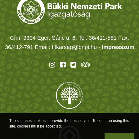
Cím: 3304 Eger, Sánc u. 6. Tel: 36/411-581 Fax:
36/412-791 Email: titkarsag@bnpi.hu -
Impresszum
The site uses cookies to provide the best service. To continue using this
site, cookies must be accepted.