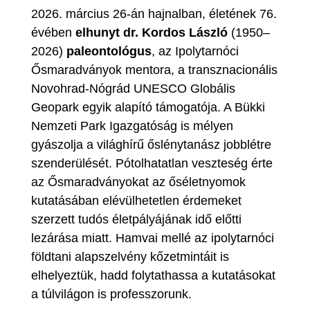
2026. március 26-án hajnalban, életének 76.
évében
elhunyt dr. Kordos László
(1950–
2026)
paleontológus
, az Ipolytarnóci
Ősmaradványok mentora, a transznacionális
Novohrad-Nógrád UNESCO Globális
Geopark egyik alapító támogatója. A Bükki
Nemzeti Park Igazgatóság is mélyen
gyászolja a világhírű őslénytanász jobblétre
szenderülését. Pótolhatatlan veszteség érte
az Ősmaradványokat az őséletnyomok
kutatásában elévülhetetlen érdemeket
szerzett tudós életpályájának idő előtti
lezárása miatt. Hamvai mellé az ipolytarnóci
földtani alapszelvény kőzetmintáit is
elhelyeztük, hadd folytathassa a kutatásokat
a túlvilágon is professzorunk.