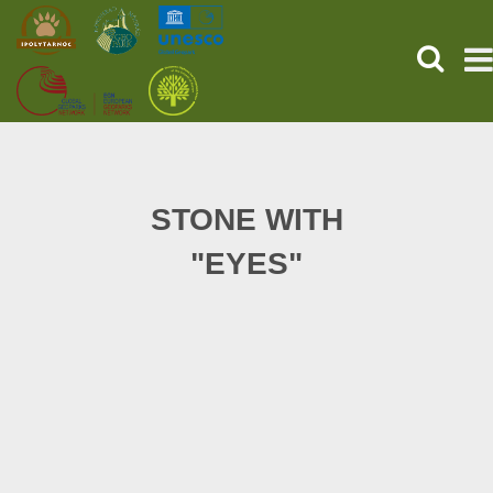
SEARCH
HOME
THE PREHISTORIC POMPEII
STONE WITH
"EYES"
SERVICES
PROGRAMS (HU)
NEWS
ABOUT US
GET YOUR TICKET NOW!