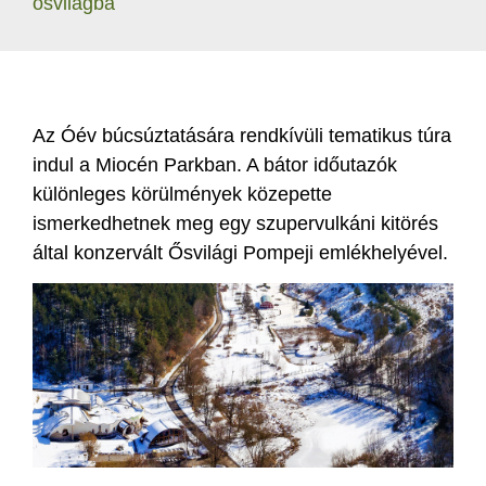
ősvilágba
Az Óév búcsúztatására rendkívüli tematikus túra
indul a Miocén Parkban. A bátor időutazók
különleges körülmények közepette
ismerkedhetnek meg egy szupervulkáni kitörés
által konzervált Ősvilági Pompeji emlékhelyével.