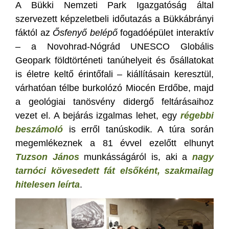
A Bükki Nemzeti Park Igazgatóság által
szervezett képzeletbeli időutazás a Bükkábrányi
fáktól az
Ősfenyő belépő
fogadóépület interaktív
– a Novohrad-Nógrád UNESCO Globális
Geopark földtörténeti tanúhelyeit és ősállatokat
is életre keltő érintőfali – kiállításain keresztül,
várhatóan télbe burkolózó Miocén Erdőbe, majd
a geológiai tanösvény didergő feltárásaihoz
vezet el. A bejárás izgalmas lehet, egy
régebbi
beszámoló
is erről tanúskodik. A túra során
megemlékeznek a 81 évvel ezelőtt elhunyt
Tuzson János
munkásságáról is, aki a
nagy
tarnóci kövesedett fát elsőként, szakmailag
hitelesen leírta
.