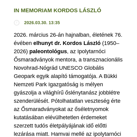
IN MEMORIAM KORDOS LÁSZLÓ
2026.03.30. 13:35
2026. március 26-án hajnalban, életének 76.
évében
elhunyt dr. Kordos László
(1950–
2026)
paleontológus
, az Ipolytarnóci
Ősmaradványok mentora, a transznacionális
Novohrad-Nógrád UNESCO Globális
Geopark egyik alapító támogatója. A Bükki
Nemzeti Park Igazgatóság is mélyen
gyászolja a világhírű őslénytanász jobblétre
szenderülését. Pótolhatatlan veszteség érte
az Ősmaradványokat az őséletnyomok
kutatásában elévülhetetlen érdemeket
szerzett tudós életpályájának idő előtti
lezárása miatt. Hamvai mellé az ipolytarnóci