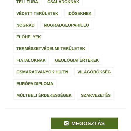
TÉLI TÚRA
CSALÁDOKNAK
VÉDETT TERÜLETEK
IDŐSEKNEK
NÓGRÁD
NOGRADGEOPARK.EU
ÉLŐHELYEK
TERMÉSZETVÉDELMI TERÜLETEK
FIATALOKNAK
GEOLÓGIAI ÉRTÉKEK
OSMARADVANYOK.HU/EN
VILÁGÖRÖKSÉG
EURÓPA DIPLOMA
MÚLTBELI ÉRDEKESSÉGEK
SZAKVEZETÉS
MEGOSZTÁS