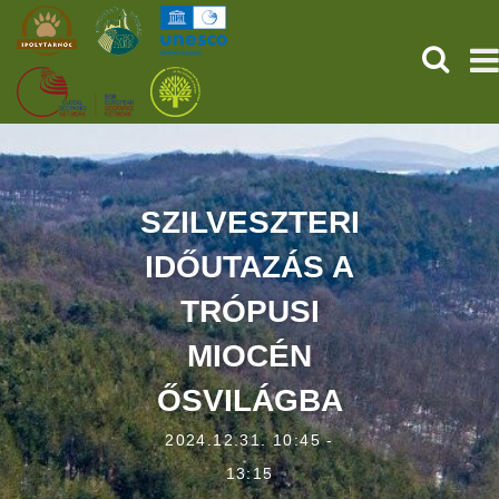
KERESÉ
KEZDŐOLDAL
ŐSVILÁGI POMPEJI
SZILVESZTERI
IDŐUTAZÁS A
SZOLGÁLTATÁSOK
TRÓPUSI
PROGRAMOK
MIOCÉN
HÍREK
ŐSVILÁGBA
RÓLUNK
2024.12.31. 10:45 -
13:15
ONLINE JEGYVÁSÁRLÁS