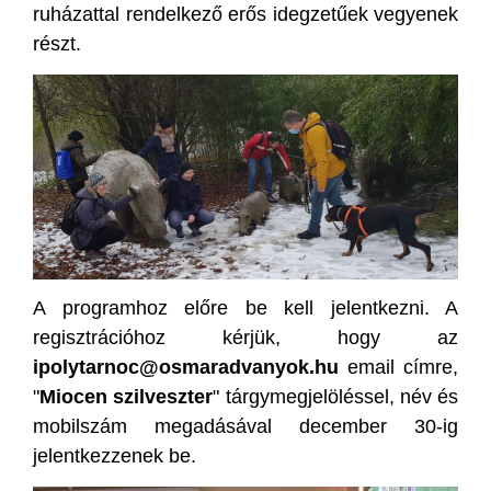
ruházattal rendelkező erős idegzetűek vegyenek
részt.
A programhoz előre be kell jelentkezni. A
regisztrációhoz kérjük, hogy az
ipolytarnoc@osmaradvanyok.hu
email címre,
"
Miocen szilveszter
" tárgymegjelöléssel, név és
mobilszám megadásával december 30-ig
jelentkezzenek be.