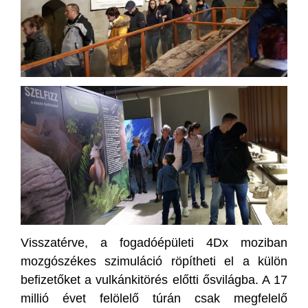
Visszatérve, a fogadóépületi 4Dx moziban
mozgószékes szimuláció röpítheti el a külön
befizetőket a vulkánkitörés előtti ősvilágba. A 17
millió évet felölelő túrán csak megfelelő