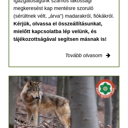
Igazgatóságunk számos lakossági
megkeresést kap mentésre szoruló
(sérültnek vélt, „árva”) madarakról, fiókákról.
Kérjük, olvassa el összeállításunkat,
mielőtt kapcsolatba lép velünk, és
tájékozottságával segítsen másnak is!
Tovább olvasom