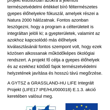
projekt elsősorban azokra a jelentős
természetvédelmi értékkel bíró féltermészetes
gyepes élőhelyekre fókuszál, amelyek részei a
Natura 2000 hálózatnak. Fontos azonban
leszögezni, hogy a program a célterületeit is
integráltan jelöli ki; a gyepterületek, valamint az
azokhoz kapcsolódó más élőhelyek
kiválasztásánál fontos szempont volt, hogy ezek
közösen alkossanak működőképes ökológiai
rendszert. A projekt fő célja a gyepes élőhelyek
és az ezekhez kötődő fajok természetvédelmi
helyzetének javítása és hosszú távú megőrzése.
A GYTSZ a GRASSLAND-HU LIFE Integrált
Projekt (LIFE17 IPE/HU/000018) E.1.3. akció
keretében valósul meg.