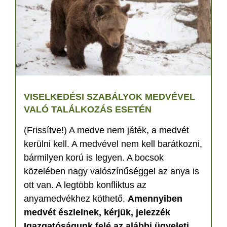
VISELKEDÉSI SZABÁLYOK MEDVÉVEL
VALÓ TALÁLKOZÁS ESETÉN
(Frissítve!) A medve nem játék, a medvét
kerülni kell. A medvével nem kell barátkozni,
bármilyen korú is legyen. A bocsok
közelében nagy valószínűséggel az anya is
ott van. A legtöbb konfliktus az
anyamedvékhez köthető.
Amennyiben
medvét észlelnek, kérjük, jelezzék
Igazgatóságunk felé az alábbi ügyeleti