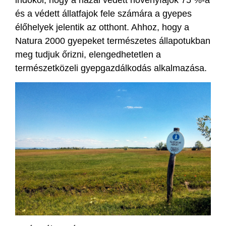
indokol, hogy a hazai védett növényfajok 75 %-a
és a védett állatfajok fele számára a gyepes
élőhelyek jelentik az otthont. Ahhoz, hogy a
Natura 2000 gyepeket természetes állapotukban
meg tudjuk őrizni, elengedhetetlen a
természetközeli gyepgazdálkodás alkalmazása.