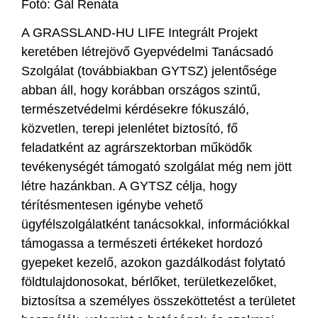
Fotó: Gál Renáta
A GRASSLAND-HU LIFE Integrált Projekt
keretében létrejövő Gyepvédelmi Tanácsadó
Szolgálat (továbbiakban GYTSZ) jelentősége
abban áll, hogy korábban országos szintű,
természetvédelmi kérdésekre fókuszáló,
közvetlen, terepi jelenlétet biztosító, fő
feladatként az agrárszektorban működők
tevékenységét támogató szolgálat még nem jött
létre hazánkban. A GYTSZ célja, hogy
térítésmentesen igénybe vehető
ügyfélszolgálatként tanácsokkal, információkkal
támogassa a természeti értékeket hordozó
gyepeket kezelő, azokon gazdálkodást folytató
földtulajdonosokat, bérlőket, területkezelőket,
biztosítsa a személyes összeköttetést a területet