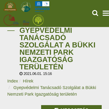
KERESÉ
GYEPVÉDELMI
KEZDŐOLDAL
TANÁCSADÓ
SZOLGÁLAT A BÜKKI
ŐSVILÁGI POMPEJI
NEMZETI PARK
SZOLGÁLTATÁSOK
IGAZGATÓSÁG
TERÜLETÉN
PROGRAMOK
2021.06.01. 15:16
Index
Hírek
HÍREK
Gyepvédelmi Tanácsadó Szolgálat a Bükki
RÓLUNK
Nemzeti Park Igazgatóság területén
ONLINE JEGYVÁSÁRLÁS