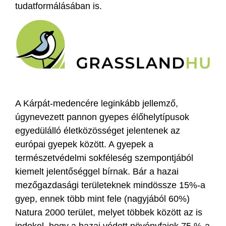
tudatformálásában is.
A Kárpát-medencére leginkább jellemző,
úgynevezett pannon gyepes élőhelytípusok
egyedülálló életközösséget jelentenek az
európai gyepek között. A gyepek a
természetvédelmi sokféleség szempontjából
kiemelt jelentőséggel bírnak. Bár a hazai
mezőgazdasági területeknek mindössze 15%-a
gyep, ennek több mint fele (nagyjából 60%)
Natura 2000 terület, melyet többek között az is