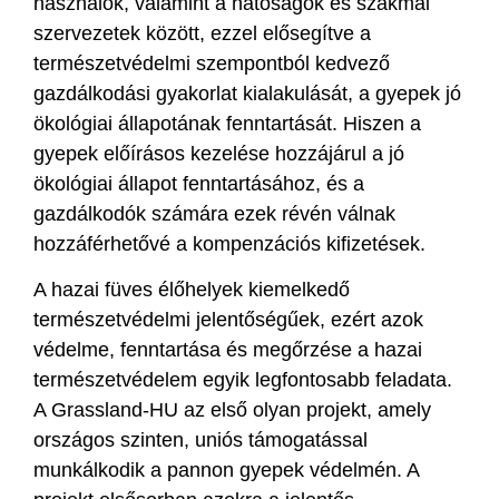
használók, valamint a hatóságok és szakmai
szervezetek között, ezzel elősegítve a
természetvédelmi szempontból kedvező
gazdálkodási gyakorlat kialakulását, a gyepek jó
ökológiai állapotának fenntartását. Hiszen a
gyepek előírásos kezelése hozzájárul a jó
ökológiai állapot fenntartásához, és a
gazdálkodók számára ezek révén válnak
hozzáférhetővé a kompenzációs kifizetések.
A hazai füves élőhelyek kiemelkedő
természetvédelmi jelentőségűek, ezért azok
védelme, fenntartása és megőrzése a hazai
természetvédelem egyik legfontosabb feladata.
A Grassland-HU az első olyan projekt, amely
országos szinten, uniós támogatással
munkálkodik a pannon gyepek védelmén. A