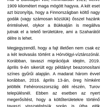
1909 kilométert maga mögött hagyva. A két eset
azt bizonyítja, hogy a Finnországban költő nagy
godák (vagy számosan közülük) ősszel hazánk
érintésével, olykor a Bükkalján is megállva
jutnak el a telelő területükre, ami a Szaharától
délre is lehet.
Megjegyzendő, hogy a fajt illetően nem csak ez
a két leolvasás történt a Hórvölgyi-víztározónál.
Korábban, tavaszi migrációjuk idején, 2019.
április 9-én sikerült egy példányt beazonosítani
színes gyűrűi alapján. A madarat három évvel
korábban, 2016. április 13-án, öreg hímként
jelölték Fehéroroszország déli részén, Turov
településnél. Ebben az esetben az nyert
megerősítést, hogy a költőterületekre történő
tavaszi visszatérésük során is útba ejtik