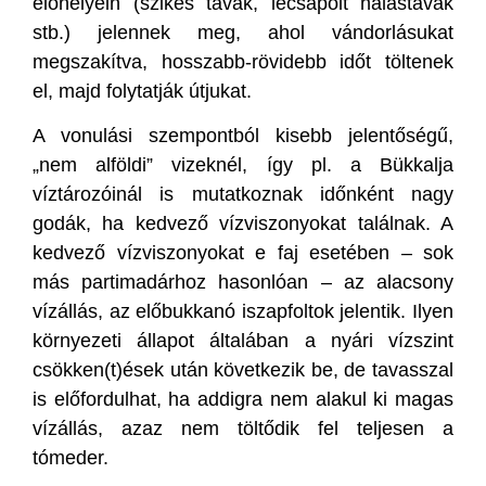
élőhelyein (szikes tavak, lecsapolt halastavak
stb.) jelennek meg, ahol vándorlásukat
megszakítva, hosszabb-rövidebb időt töltenek
el, majd folytatják útjukat.
A vonulási szempontból kisebb jelentőségű,
„nem alföldi” vizeknél, így pl. a Bükkalja
víztározóinál is mutatkoznak időnként nagy
godák, ha kedvező vízviszonyokat találnak. A
kedvező vízviszonyokat e faj esetében – sok
más partimadárhoz hasonlóan – az alacsony
vízállás, az előbukkanó iszapfoltok jelentik. Ilyen
környezeti állapot általában a nyári vízszint
csökken(t)ések után következik be, de tavasszal
is előfordulhat, ha addigra nem alakul ki magas
vízállás, azaz nem töltődik fel teljesen a
tómeder.