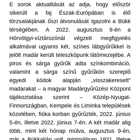
E sorok aktualitását az adja, hogy először
sikerült a faj Észak-Európában is élő
törzsalakjának őszi átvonulását igazolni a Bükk
térségében. A 2022. augusztus 9-én a
Hórvölgyi-víztározónál végzett megfigyelés
alkalmával ugyanis két, színes lábgyűrűkkel is
jelölt madár került teleszkópunk látómezejébe. A
piros és sárga gyűrűk adta színkombináció,
valamint a sárga színű gyűrűkön szereplő
egyedi kódok alapján „visszakeresett”
madarakat – a magyar Madárgyűrűzési Központ
tájékoztatása szerint – Közép-Nyugat-
Finnországban, Kempele és Liminka települések
közelében, fióka korban gyűrűzték, 2022. június
5-én, illetve 2022. június 7-én. A két madár alig
több, mint két hónap múlva, augusztus 9-én,
már a Bükkalján volt, minimálisan 1921, illetve