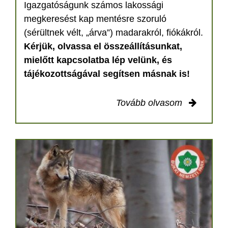
Igazgatóságunk számos lakossági
megkeresést kap mentésre szoruló
(sérültnek vélt, „árva”) madarakról, fiókákról.
Kérjük, olvassa el összeállításunkat,
mielőtt kapcsolatba lép velünk, és
tájékozottságával segítsen másnak is!
Tovább olvasom