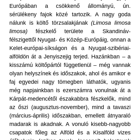
Európában a csökkenő állományú, ún.
sérülékeny fajok közé tartozik. A nagy goda
nálunk is költő törzsalakjának
(Limosa limosa
limosa)
fészkelő területe a Skandináv-
félszigettől Nyugat- és Közép-Európáig, onnan a
Kelet-európai-síkságon és a Nyugat-szibériai-
alföldön át a Jenyiszejig terjed. Hazánkban – a
kisszámú költőpártól függetlenül – még vannak
olyan helyszínek és időszakok, ahol és amikor e
faj egyedei nagy tömegben láthatók, ugyanis
még napjainkban is ezerszámra vonulnak át a
Kárpát-medencétől északabbra fészkelők, mind
az őszi (augusztus-november), mind a tavaszi
(március-április) időszakban, emellett átnyaraló
madarak is akadnak. A vonuló kisebb-nagyobb
csapatok főleg az Alföld és a Kisalföld vizes