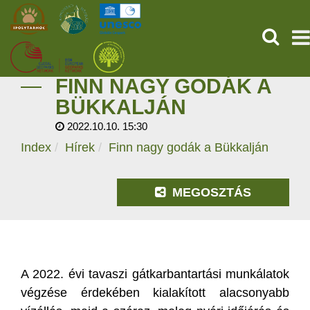
KERESÉ
FINN NAGY GODÁK A
KEZDŐOLDAL
BÜKKALJÁN
2022.10.10. 15:30
ŐSVILÁGI POMPEJI
Index
Hírek
Finn nagy godák a Bükkalján
SZOLGÁLTATÁSOK
MEGOSZTÁS
PROGRAMOK
HÍREK
RÓLUNK
A 2022. évi tavaszi gátkarbantartási munkálatok
végzése érdekében kialakított alacsonyabb
ONLINE JEGYVÁSÁRLÁS