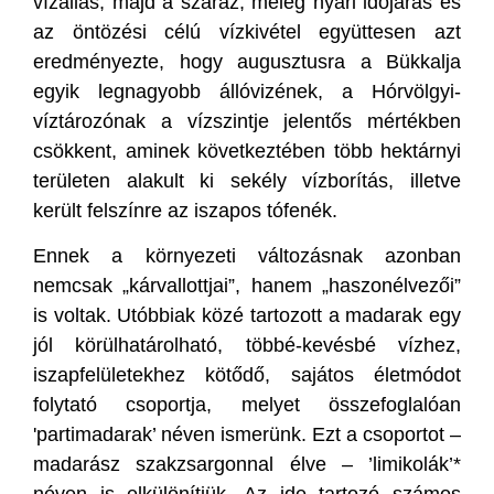
vízállás, majd a száraz, meleg nyári időjárás és
az öntözési célú vízkivétel együttesen azt
eredményezte, hogy augusztusra a Bükkalja
egyik legnagyobb állóvizének, a Hórvölgyi-
víztározónak a vízszintje jelentős mértékben
csökkent, aminek következtében több hektárnyi
területen alakult ki sekély vízborítás, illetve
került felszínre az iszapos tófenék.
Ennek a környezeti változásnak azonban
nemcsak „kárvallottjai”, hanem „haszonélvezői”
is voltak. Utóbbiak közé tartozott a madarak egy
jól körülhatárolható, többé-kevésbé vízhez,
iszapfelületekhez kötődő, sajátos életmódot
folytató csoportja, melyet összefoglalóan
'partimadarak’ néven ismerünk. Ezt a csoportot –
madarász szakzsargonnal élve – ’limikolák’*
néven is elkülönítjük. Az ide tartozó számos