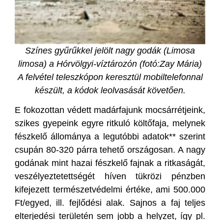
Színes gyűrűkkel jelölt nagy godák (Limosa
limosa) a Hórvölgyi-víztározón (fotó:Zay Mária)
A felvétel teleszkópon keresztül mobiltelefonnal
készült, a kódok leolvasását követően.
E fokozottan védett madárfajunk mocsárrétjeink,
szikes gyepeink egyre ritkuló költőfaja, melynek
fészkelő állománya a legutóbbi adatok** szerint
csupán 80-320 párra tehető országosan. A nagy
godának mint hazai fészkelő fajnak a ritkaságát,
veszélyeztetettségét híven tükrözi pénzben
kifejezett természetvédelmi értéke, ami 500.000
Ft/egyed, ill. fejlődési alak. Sajnos a faj teljes
elterjedési területén sem jobb a helyzet, így pl.