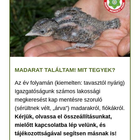
MADARAT TALÁLTAM! MIT TEGYEK?
Az év folyamán (kiemelten: tavasztól nyárig)
Igazgatóságunk számos lakossági
megkeresést kap mentésre szoruló
(sérültnek vélt, „árva”) madarakról, fiókákról.
Kérjük, olvassa el összeállításunkat,
mielőtt kapcsolatba lép velünk, és
tájékozottságával segítsen másnak is!