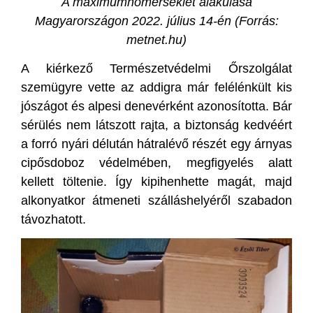
A maximumhőmérséklet alakulása
Magyarországon 2022. július 14-én (Forrás:
metnet.hu)
A kiérkező Természetvédelmi Őrszolgálat
szemügyre vette az addigra már felélénkült kis
jószágot és alpesi denevérként azonosította. Bár
sérülés nem látszott rajta, a biztonság kedvéért
a forró nyári délután hátralévő részét egy árnyas
cipősdoboz védelmében, megfigyelés alatt
kellett töltenie. Így kipihenhette magát, majd
alkonyatkor átmeneti szálláshelyéről szabadon
távozhatott.