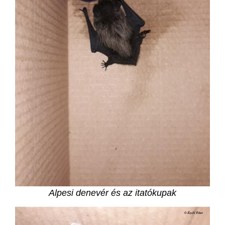
A
lpesi denevér és az itatókupak