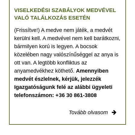
VISELKEDÉSI SZABÁLYOK MEDVÉVEL
VALÓ TALÁLKOZÁS ESETÉN
(Frissítve!) A medve nem játék, a medvét
kerülni kell. A medvével nem kell barátkozni,
bármilyen korú is legyen. A bocsok
közelében nagy valószínűséggel az anya is
ott van. A legtöbb konfliktus az
anyamedvékhez köthető.
Amennyiben
medvét észlelnek, kérjük, jelezzék
Igazgatóságunk felé az alábbi ügyeleti
telefonszámon: +36 30 861-3808
Tovább olvasom