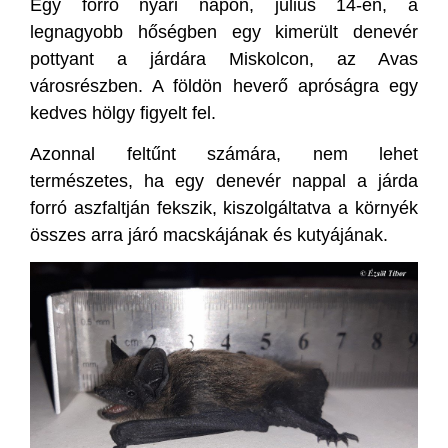
Egy forró nyári napon, július 14-én, a
legnagyobb hőségben egy kimerült denevér
pottyant a járdára Miskolcon, az Avas
városrészben. A földön heverő apróságra egy
kedves hölgy figyelt fel.
Azonnal feltűnt számára, nem lehet
természetes, ha egy denevér nappal a járda
forró aszfaltján fekszik, kiszolgáltatva a környék
összes arra járó macskájának és kutyájának.