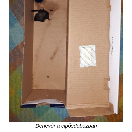
Denevér a cipősdobozban