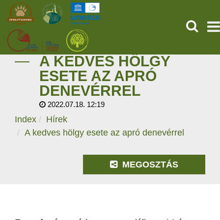
KERESÉ
A KEDVES HÖLGY
KEZDŐOLDAL
ESETE AZ APRÓ
DENEVÉRREL
ŐSVILÁGI POMPEJI
2022.07.18. 12:19
SZOLGÁLTATÁSOK
Index
Hírek
A kedves hölgy esete az apró denevérrel
PROGRAMOK
MEGOSZTÁS
HÍREK
RÓLUNK
ONLINE JEGYVÁSÁRLÁS