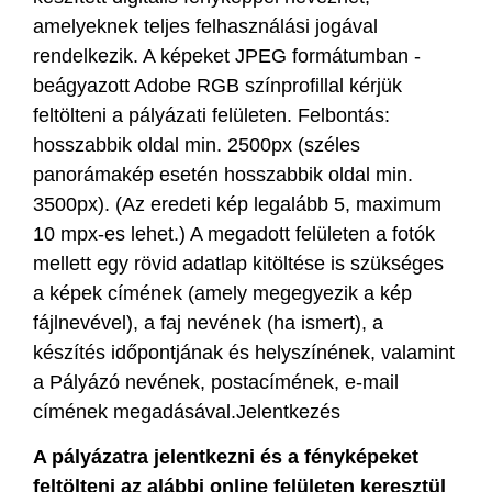
amelyeknek teljes felhasználási jogával
rendelkezik. A képeket JPEG formátumban -
beágyazott Adobe RGB színprofillal kérjük
feltölteni a pályázati felületen. Felbontás:
hosszabbik oldal min. 2500px (széles
panorámakép esetén hosszabbik oldal min.
3500px). (Az eredeti kép legalább 5, maximum
10 mpx-es lehet.) A megadott felületen a fotók
mellett egy rövid adatlap kitöltése is szükséges
a képek címének (amely megegyezik a kép
fájlnevével), a faj nevének (ha ismert), a
készítés időpontjának és helyszínének, valamint
a Pályázó nevének, postacímének, e-mail
címének megadásával.Jelentkezés
A pályázatra jelentkezni és a fényképeket
feltölteni az alábbi online felületen keresztül