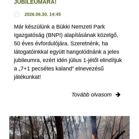
JUBILEUMÁRA!
2026.06.30. 14:45
Már készülünk a Bükki Nemzeti Park
Igazgatóság (BNPI) alapításának közelgő,
50 éves évfordulójára. Szeretnénk, ha
látogatóinkkal együtt hangolódnánk a jeles
jubileumra, ezért idén július 1-jétől elindítjuk
a „7+1 pecsétes kaland” elnevezésű
játékunkat!
Tovább olvasom