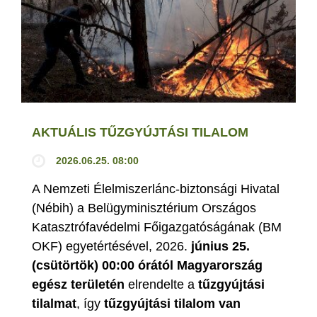
AKTUÁLIS TŰZGYÚJTÁSI TILALOM
2026.06.25. 08:00
A Nemzeti Élelmiszerlánc-biztonsági Hivatal
(Nébih) a Belügyminisztérium Országos
Katasztrófavédelmi Főigazgatóságának (BM
OKF) egyetértésével, 2026.
június 25.
(csütörtök) 00:00 órától Magyarország
egész területén
elrendelte a
tűzgyújtási
tilalmat
, így
tűzgyújtási tilalom van