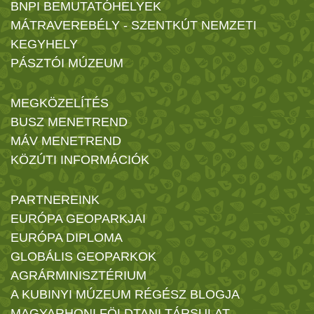
BNPI BEMUTATÓHELYEK
MÁTRAVEREBÉLY - SZENTKÚT NEMZETI
KEGYHELY
PÁSZTÓI MÚZEUM
MEGKÖZELÍTÉS
BUSZ MENETREND
MÁV MENETREND
KÖZÚTI INFORMÁCIÓK
PARTNEREINK
EURÓPA GEOPARKJAI
EURÓPA DIPLOMA
GLOBÁLIS GEOPARKOK
AGRÁRMINISZTÉRIUM
A KUBINYI MÚZEUM RÉGÉSZ BLOGJA
MAGYARHONI FÖLDTANI TÁRSULAT