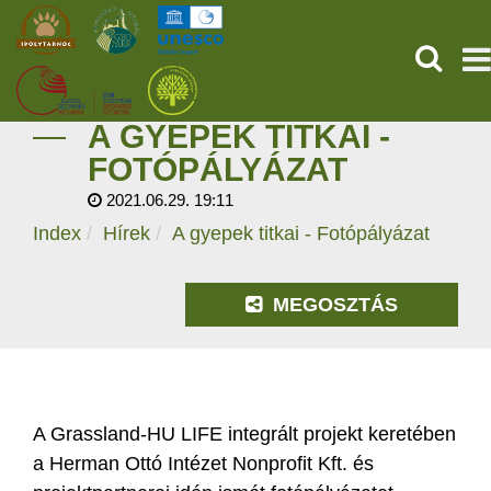
KERESÉ
A GYEPEK TITKAI -
KEZDŐOLDAL
FOTÓPÁLYÁZAT
2021.06.29. 19:11
ŐSVILÁGI POMPEJI
Index
Hírek
A gyepek titkai - Fotópályázat
SZOLGÁLTATÁSOK
MEGOSZTÁS
PROGRAMOK
HÍREK
RÓLUNK
A Grassland-HU LIFE integrált projekt keretében
a Herman Ottó Intézet Nonprofit Kft. és
ONLINE JEGYVÁSÁRLÁS