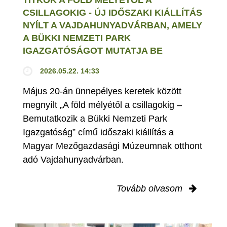
TITKOK A FÖLD MÉLYÉTŐL A
CSILLAGOKIG - ÚJ IDŐSZAKI KIÁLLÍTÁS
NYÍLT A VAJDAHUNYADVÁRBAN, AMELY
A BÜKKI NEMZETI PARK
IGAZGATÓSÁGOT MUTATJA BE
2026.05.22. 14:33
Május 20-án ünnepélyes keretek között
megnyílt „A föld mélyétől a csillagokig –
Bemutatkozik a Bükki Nemzeti Park
Igazgatóság” című időszaki kiállítás a
Magyar Mezőgazdasági Múzeumnak otthont
adó Vajdahunyadvárban.
Tovább olvasom