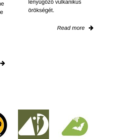
lenyűgöző vulkanikus
me
örökségét.
le
Read more