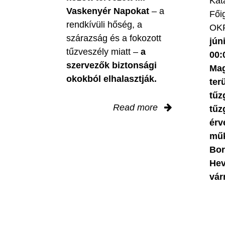
Kat
Vaskenyér Napokat
– a
Fői
rendkívüli hőség, a
OKF
szárazság és a fokozott
jún
tűzveszély miatt –
a
00:
szervezők biztonsági
Mag
okokból elhalasztják.
ter
tűz
Read more
tűz
érv
műk
Bor
Hev
vár