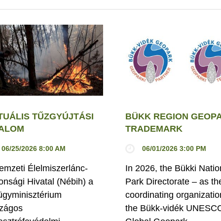
TUÁLIS TŰZGYÚJTÁSI
BÜKK REGION GEOP
LALOM
TRADEMARK
06/25/2026 8:00 AM
06/01/2026 3:00 PM
emzeti Élelmiszerlánc-
In 2026, the Bükki Natio
tonsági Hivatal (Nébih) a
Park Directorate – as th
ügyminisztérium
coordinating organizatio
zágos
the Bükk-vidék UNESC