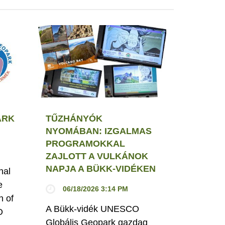
ARK
TŰZHÁNYÓK
NYOMÁBAN: IZGALMAS
PROGRAMOKKAL
ZAJLOTT A VULKÁNOK
NAPJA A BÜKK-VIDÉKEN
nal
e
06/18/2026 3:14 PM
n of
A Bükk-vidék UNESCO
O
Globális Geopark gazdag