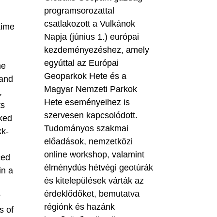
programsorozattal
csatlakozott a Vulkánok
 time
Napja (június 1.) európai
kezdeményezéshez, amely
egyúttal az Európai
he
Geoparkok Hete és a
 and
Magyar Nemzeti Parkok
,
Hete eseményeihez is
ts
szervesen kapcsolódott.
nked
Tudományos szakmai
kk-
előadások, nemzetközi
online workshop, valamint
ced
élménydús hétvégi geotúrák
in a
és kitelepülések várták az
érdeklődőket, bemutatva
r
régiónk és hazánk
s of