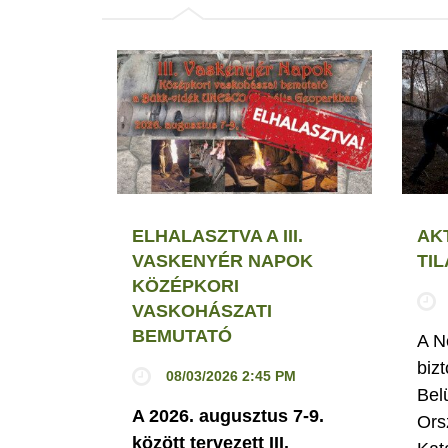
ELHALASZTVA A III.
AK
VASKENYÉR NAPOK
TI
KÖZÉPKORI
VASKOHÁSZATI
BEMUTATÓ
A N
biz
08/03/2026 2:45 PM
Bel
A 2026. augusztus 7-9.
Ors
között tervezett III.