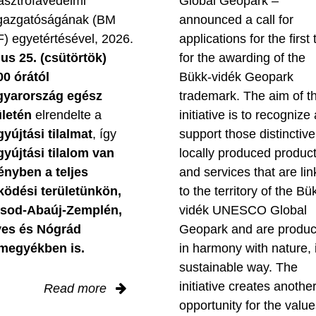
asztrófavédelmi
Global Geopark –
gazgatóságának (BM
announced a call for
) egyetértésével, 2026.
applications for the first
ius 25. (csütörtök)
for the awarding of the
00 órától
Bükk-vidék Geopark
yarország egész
trademark. The aim of t
ületén
elrendelte a
initiative is to recognize
gyújtási tilalmat
, így
support those distinctive
gyújtási tilalom van
locally produced produc
ényben
a teljes
and services that are li
ödési területünkön,
to the territory of the Bü
sod-Abaúj-Zemplén,
vidék UNESCO Global
es és Nógrád
Geopark and are produ
megyékben is.
in harmony with nature, 
sustainable way. The
initiative creates anothe
Read more
opportunity for the value