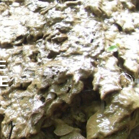
E
E
Y