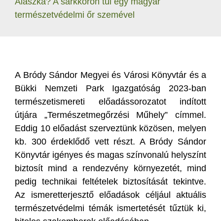
Alaszka? A sarkkörön túl egy magyar
természetvédelmi őr szemével
A Bródy Sándor Megyei és Városi Könyvtár és a
Bükki Nemzeti Park Igazgatóság 2023-ban
természetismereti előadássorozatot indított
útjára „Természetmegőrzési Műhely” címmel.
Eddig 10 előadást szerveztünk közösen, melyen
kb. 300 érdeklődő vett részt. A Bródy Sándor
Könyvtár igényes és magas színvonalú helyszínt
biztosít mind a rendezvény környezetét, mind
pedig technikai feltételek biztosítását tekintve.
Az ismeretterjesztő előadások céljául aktuális
természetvédelmi témák ismertetését tűztük ki,