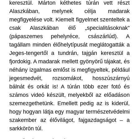
keresztül. Márton kéthetes túrán vett részt
Alaszkában, melynek célja madarak
megfigyelése volt. Kiemelt figyelmet szenteltek a
csak Alaszkában élő „specialitásoknak”
(pápaszemes pehelyréce, császárlúd). A
tagállam minden élőhelytípusát meglátogatták a
Jeges-tengertől a tundrán, tajgán keresztül a
fjordokig. A madarak mellett gyönyörű tájakat, és
néhány izgalmas emlőst is megfigyeltek, például
jegesmedvét, rozsomákot, hosszúszárnyú
bálnát és orkát is! A túrán több ezer fotó és
számos videó készült, melyekből az előadáson
szemezgethetünk. Emellett pedig az is kiderül,
hogy hogyan látja egy magyar természetvédelmi
szakember az élővilágot, fajgazdagságot – a
sarkkörön túl.