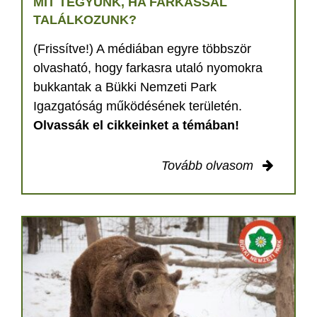
MIT TEGYÜNK, HA FARKASSAL
TALÁLKOZUNK?
(Frissítve!) A médiában egyre többször
olvasható, hogy farkasra utaló nyomokra
bukkantak a Bükki Nemzeti Park
Igazgatóság működésének területén.
Olvassák el cikkeinket a témában!
Tovább olvasom