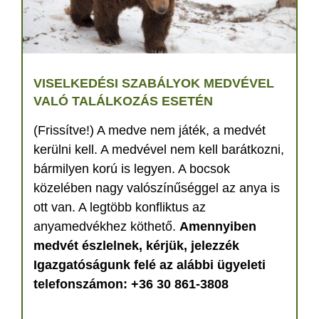
VISELKEDÉSI SZABÁLYOK MEDVÉVEL
VALÓ TALÁLKOZÁS ESETÉN
(Frissítve!) A medve nem játék, a medvét
kerülni kell. A medvével nem kell barátkozni,
bármilyen korú is legyen. A bocsok
közelében nagy valószínűséggel az anya is
ott van. A legtöbb konfliktus az
anyamedvékhez köthető.
Amennyiben
medvét észlelnek, kérjük, jelezzék
Igazgatóságunk felé az alábbi ügyeleti
telefonszámon: +36 30 861-3808