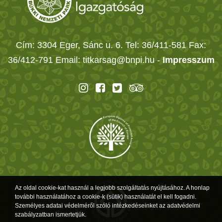
Cím: 3304 Eger, Sánc u. 6. Tel: 36/411-581 Fax:
36/412-791 Email: titkarsag@bnpi.hu -
Impresszum
Az oldal cookie-kat használ a legjobb szolgáltatás nyújtásához. A honlap
további használatához a cookie-k (sütik) használatát el kell fogadni.
Személyes adatai védelméről szóló intézkedéseinket az adatvédelmi
szabályzatban ismertetjük.