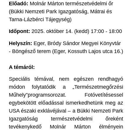
Előadó:
Molnár Márton természetvédelmi őr
(Bükki Nemzeti Park Igazgatóság, Mátrai és
Tarna-Lázbérci Tájegység)
Időpont:
2025. október 14. (kedd) 17:00 - 18:00
Helyszín:
Eger, Bródy Sándor Megyei Könyvtár
- Böngésző terem (Eger, Kossuth Lajos utca 16.)
A témáról:
Speciális témával, nem egészen rendhagyó
módon folytatódik a „Természetmegőrzési
Műhely”programsorozat. Fotóvetítésessel
egybekötött előadással ismerkedhetünk meg az
USA északi exklávéjával – a Bükki Nemzeti Park
Igazgatóság természetvédelmi őreként
tevékenykedő Molnár Márton élményein