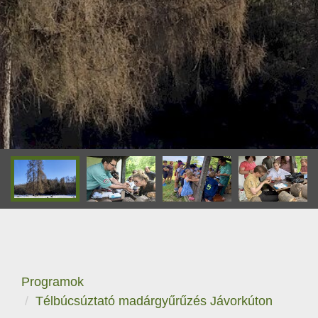
Programok
Télbúcsúztató madárgyűrűzés Jávorkúton