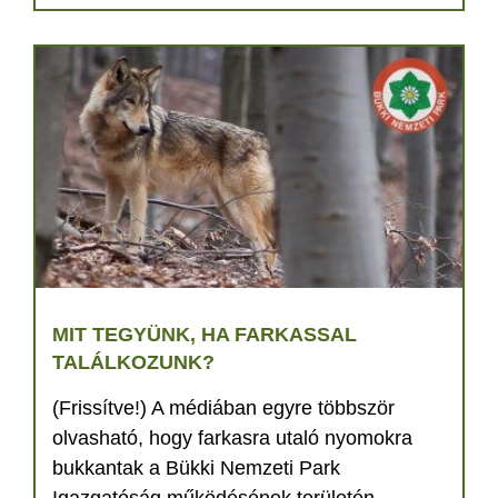
MIT TEGYÜNK, HA FARKASSAL
TALÁLKOZUNK?
(Frissítve!) A médiában egyre többször
olvasható, hogy farkasra utaló nyomokra
bukkantak a Bükki Nemzeti Park
Igazgatóság működésének területén.