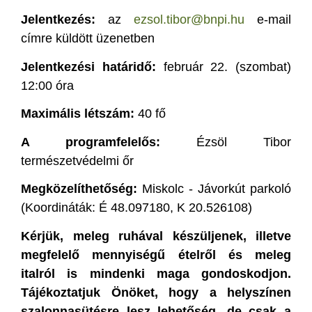
Jelentkezés:
az
ezsol.tibor@bnpi.hu
e-mail
címre küldött üzenetben
Jelentkezési határidő:
február 22. (szombat)
12:00 óra
Maximális létszám:
40 fő
A programfelelős:
Ézsöl Tibor
természetvédelmi őr
Megközelíthetőség:
Miskolc - Jávorkút parkoló
(Koordináták: É 48.097180, K 20.526108)
Kérjük, meleg ruhával készüljenek, illetve
megfelelő mennyiségű ételről és meleg
italról is mindenki maga gondoskodjon.
Tájékoztatjuk Önöket, hogy a helyszínen
szalonnasütésre lesz lehetőség, de csak a