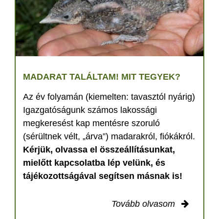
MADARAT TALÁLTAM! MIT TEGYEK?
Az év folyamán (kiemelten: tavasztól nyárig)
Igazgatóságunk számos lakossági
megkeresést kap mentésre szoruló
(sérültnek vélt, „árva”) madarakról, fiókákról.
Kérjük, olvassa el összeállításunkat,
mielőtt kapcsolatba lép velünk, és
tájékozottságával segítsen másnak is!
Tovább olvasom