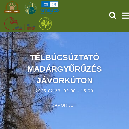
KERESÉ
KEZDŐOLDAL
ŐSVILÁGI POMPEJI
TÉLBÚCSÚZTATÓ
MADÁRGYŰRŰZÉS
SZOLGÁLTATÁSOK
JÁVORKÚTON
PROGRAMOK
2025.02.23. 09:00 - 15:00
HÍREK
JÁVORKÚT
RÓLUNK
ONLINE JEGYVÁSÁRLÁS