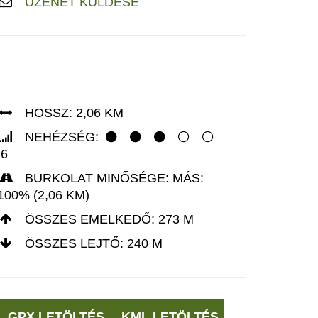
ÜZENET KÜLDÉSE
HOSSZ: 2,06 KM
NEHÉZSÉG:
6
BURKOLAT MINŐSÉGE: MÁS:
100% (2,06 KM)
ÖSSZES EMELKEDŐ: 273 M
ÖSSZES LEJTŐ: 240 M
GPX LETÖLTÉS
KML LETÖLTÉS