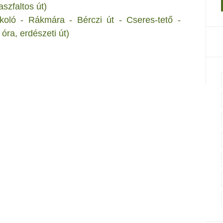
aszfaltos út)
rkoló - Rákmára - Bérczi út - Cseres-tető -
óra, erdészeti út)