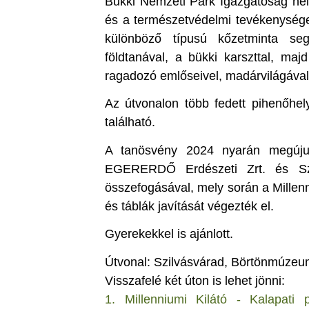
Bükki Nemzeti Park Igazgatóság hely
és a természetvédelmi tevékenysége
különböző típusú kőzetminta se
földtanával, a bükki karszttal, maj
ragadozó emlőseivel, madárvilágáva
Az útvonalon több fedett pihenőhely
található.
A tanösvény 2024 nyarán megúju
EGERERDŐ Erdészeti Zrt. és Sz
összefogásával, mely során a Millen
és táblák javítását végezték el.
Gyerekekkel is ajánlott.
Útvonal: Szilvásvárad, Börtönmúzeum 
Visszafelé két úton is lehet jönni:
1. Millenniumi Kilátó - Kalapati 