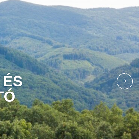
 ÉS
TÓ