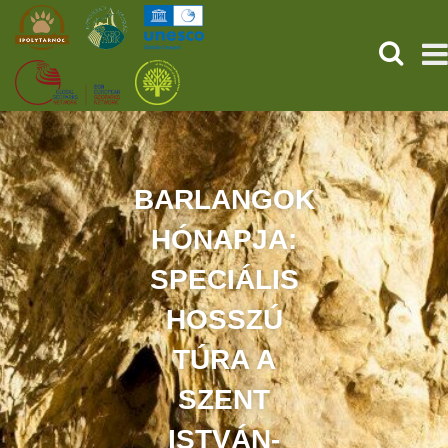
KERESÉ
KEZDŐOLDAL
ŐSVILÁGI POMPEJI
BARLANGOK
HÓNAPJA:
SZOLGÁLTATÁSOK
SPECIÁLIS
PROGRAMOK
HOSSZÚ
HÍREK
TÚRA A
RÓLUNK
SZENT
ISTVÁN-
ONLINE JEGYVÁSÁRLÁS