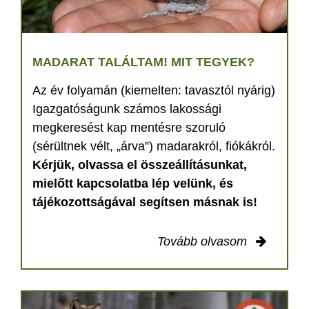
MADARAT TALÁLTAM! MIT TEGYEK?
Az év folyamán (kiemelten: tavasztól nyárig)
Igazgatóságunk számos lakossági
megkeresést kap mentésre szoruló
(sérültnek vélt, „árva”) madarakról, fiókákról.
Kérjük, olvassa el összeállításunkat,
mielőtt kapcsolatba lép velünk, és
tájékozottságával segítsen másnak is!
Tovább olvasom