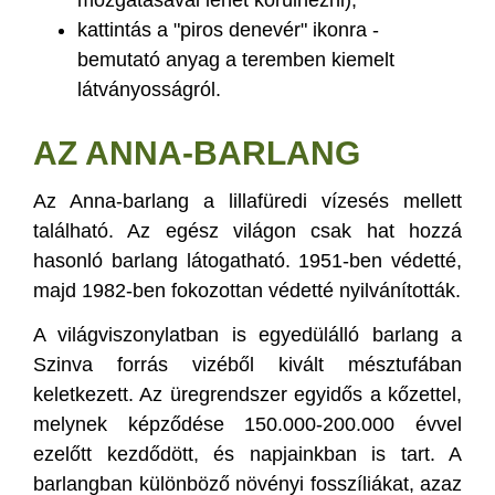
mozgatásával lehet körülnézni),
kattintás a "piros denevér" ikonra -
bemutató anyag a teremben kiemelt
látványosságról.
AZ ANNA-BARLANG
Az Anna-barlang a lillafüredi vízesés mellett
található. Az egész világon csak hat hozzá
hasonló barlang látogatható. 1951-ben védetté,
majd 1982-ben fokozottan védetté nyilvánították.
A világviszonylatban is egyedülálló barlang a
Szinva forrás vizéből kivált mésztufában
keletkezett. Az üregrendszer egyidős a kőzettel,
melynek képződése 150.000-200.000 évvel
ezelőtt kezdődött, és napjainkban is tart. A
barlangban különböző növényi fosszíliákat, azaz