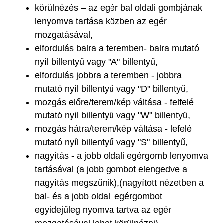
körülnézés – az egér bal oldali gombjának
lenyomva tartása közben az egér
mozgatásával,
elfordulás balra a teremben- balra mutató
nyíl billentyű vagy "A" billentyű,
elfordulás jobbra a teremben - jobbra
mutató nyíl billentyű vagy "D" billentyű,
mozgás előre/terem/kép váltása - felfelé
mutató nyíl billentyű vagy "W" billentyű,
mozgás hátra/terem/kép váltása - lefelé
mutató nyíl billentyű vagy "S" billentyű,
nagyítás - a jobb oldali egérgomb lenyomva
tartásával (a jobb gombot elengedve a
nagyítás megszűnik),(nagyított nézetben a
bal- és a jobb oldali egérgombot
egyidejűleg nyomva tartva az egér