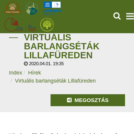
KERESÉ
VIRTUÁLIS
KEZDŐOLDAL
BARLANGSÉTÁK
LILLAFÜREDEN
ŐSVILÁGI POMPEJI
2020.04.01. 19:35
SZOLGÁLTATÁSOK
Index
Hírek
Virtuális barlangséták Lillafüreden
PROGRAMOK
MEGOSZTÁS
HÍREK
RÓLUNK
ONLINE JEGYVÁSÁRLÁS