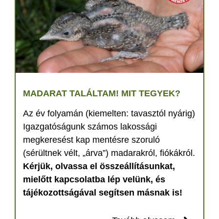
MADARAT TALÁLTAM! MIT TEGYEK?
Az év folyamán (kiemelten: tavasztól nyárig)
Igazgatóságunk számos lakossági
megkeresést kap mentésre szoruló
(sérültnek vélt, „árva”) madarakról, fiókákról.
Kérjük, olvassa el összeállításunkat,
mielőtt kapcsolatba lép velünk, és
tájékozottságával segítsen másnak is!