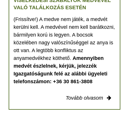
VISELKEDÉSI SZABÁLYOK MEDVÉVEL
VALÓ TALÁLKOZÁS ESETÉN
(Frissítve!) A medve nem játék, a medvét
kerülni kell. A medvével nem kell barátkozni,
bármilyen korú is legyen. A bocsok
közelében nagy valószínűséggel az anya is
ott van. A legtöbb konfliktus az
anyamedvékhez köthető.
Amennyiben
medvét észlelnek, kérjük, jelezzék
Igazgatóságunk felé az alábbi ügyeleti
telefonszámon: +36 30 861-3808
Tovább olvasom