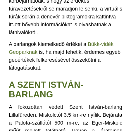
körbejárhatóak, s hogy az érdekes
túravezetésekről se maradjon le senki, a virtuális
túrák során a denevér piktogramokra kattintva
itt-ott bővebb információkat is olvashatnak a
látnivalókról.
A barlangok kiemelkedő értékei a
Bükk-vidék
Geoparknak
is, ha majd tehetik, érdemes egyéb
geoértékek felkeresésével összekötni a
látogatásukat.
A SZENT ISTVÁN-
BARLANG
A fokozottan védett Szent István-barlang
Lillafüreden, Miskolctól 3,5 km-re nyílik. Bejárata
a Palota-szállótól 500 m-re, az Eger-Miskolc
műút mellett található. Ugyan a járatainak