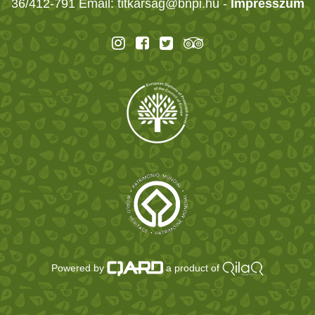
36/412-791 Email: titkarsag@bnpi.hu -
Impresszum
Powered by
a product of