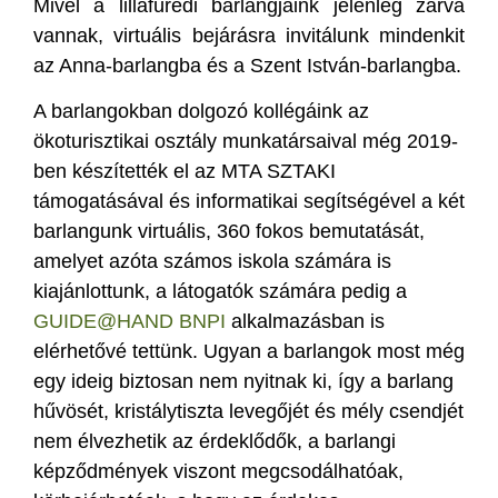
Mivel a lillafüredi barlangjaink jelenleg zárva
vannak, virtuális bejárásra invitálunk mindenkit
az Anna-barlangba és a Szent István-barlangba.
A barlangokban dolgozó kollégáink az
ökoturisztikai osztály munkatársaival még 2019-
ben készítették el az MTA SZTAKI
támogatásával és informatikai segítségével a két
barlangunk virtuális, 360 fokos bemutatását,
amelyet azóta számos iskola számára is
kiajánlottunk, a látogatók számára pedig a
GUIDE@HAND BNPI
alkalmazásban is
elérhetővé tettünk. Ugyan a barlangok most még
egy ideig biztosan nem nyitnak ki, így a barlang
hűvösét, kristálytiszta levegőjét és mély csendjét
nem élvezhetik az érdeklődők, a barlangi
képződmények viszont megcsodálhatóak,