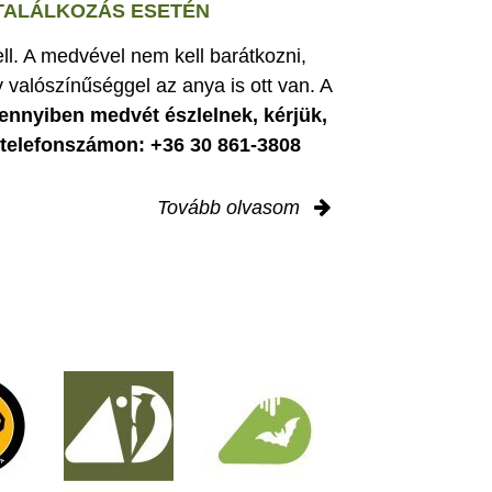
 TALÁLKOZÁS ESETÉN
ell. A medvével nem kell barátkozni,
 valószínűséggel az anya is ott van. A
nnyiben medvét észlelnek, kérjük,
i telefonszámon: +36 30 861-3808
Tovább olvasom