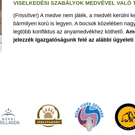
VISELKEDÉSI SZABÁLYOK MEDVÉVEL VALÓ
(Frissítve!) A medve nem játék, a medvét kerülni k
bármilyen korú is legyen. A bocsok közelében nagy
legtöbb konfliktus az anyamedvékhez köthető.
Ame
jelezzék Igazgatóságunk felé az alábbi ügyelet