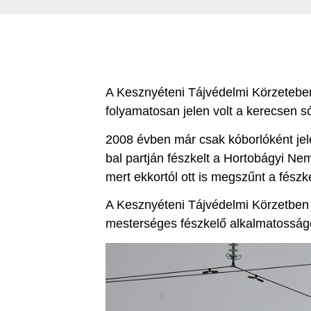
A Kesznyéteni Tájvédelmi Körzeteben
folyamatosan jelen volt a kerecsen s
2008 évben már csak kóborlóként jelen
bal partján fészkelt a Hortobágyi Nem
mert ekkortól ott is megszűnt a fészk
A Kesznyéteni Tájvédelmi Körzetben 
mesterséges fészkelő alkalmatosságok