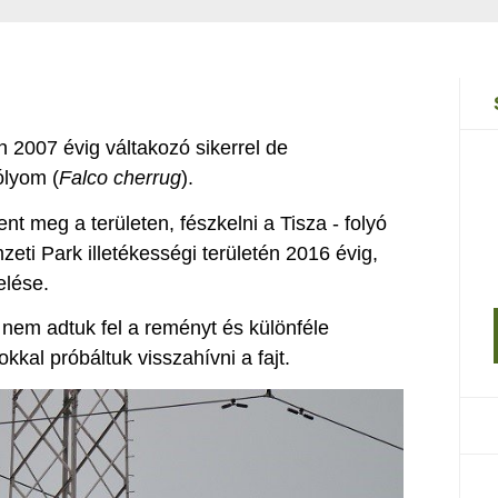
 2007 évig váltakozó sikerrel de
ólyom (
Falco cherrug
).
t meg a területen, fészkelni a Tisza - folyó
zeti Park illetékességi területén 2016 évig,
elése.
nem adtuk fel a reményt és különféle
kal próbáltuk visszahívni a fajt.