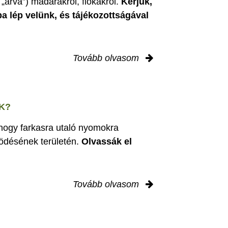
„árva”) madarakról, fiókákról.
Kérjük,
ba lép velünk, és tájékozottságával
Tovább olvasom
K?
 hogy farkasra utaló nyomokra
ödésének területén.
Olvassák el
Tovább olvasom