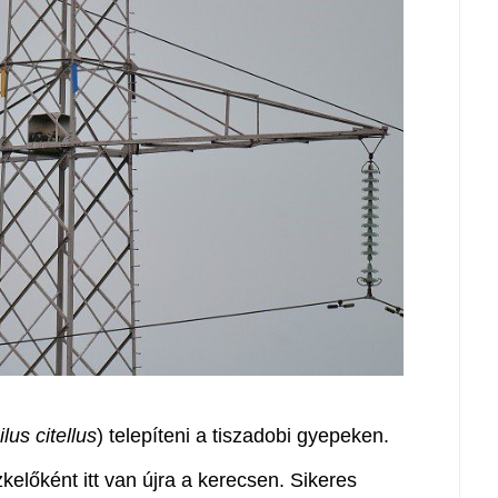
us citellus
) telepíteni a tiszadobi gyepeken.
előként itt van újra a kerecsen. Sikeres