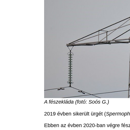
A fészekláda (fotó: Soós G.)
2019 évben sikerült ürgét (
Spermophil
Ebben az évben 2020-ban végre fészk