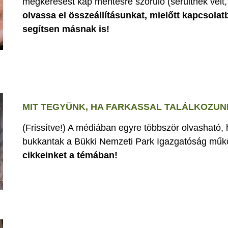
megkeresést kap mentésre szoruló (sérültnek vélt, 
olvassa el összeállításunkat, mielőtt kapcsolat
segítsen másnak is!
MIT TEGYÜNK, HA FARKASSAL TALÁLKOZUN
(Frissítve!) A médiában egyre többször olvasható,
bukkantak a Bükki Nemzeti Park Igazgatóság műk
cikkeinket a témában!