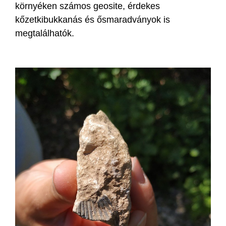
környéken számos geosite, érdekes
kőzetkibukkanás és ősmaradványok is
megtalálhatók.