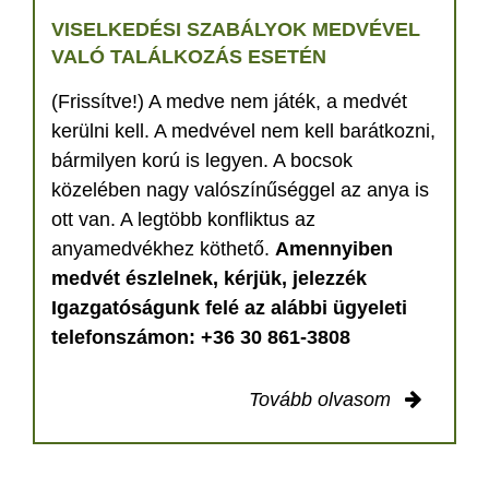
VISELKEDÉSI SZABÁLYOK MEDVÉVEL
VALÓ TALÁLKOZÁS ESETÉN
(Frissítve!) A medve nem játék, a medvét
kerülni kell. A medvével nem kell barátkozni,
bármilyen korú is legyen. A bocsok
közelében nagy valószínűséggel az anya is
ott van. A legtöbb konfliktus az
anyamedvékhez köthető.
Amennyiben
medvét észlelnek, kérjük, jelezzék
Igazgatóságunk felé az alábbi ügyeleti
telefonszámon: +36 30 861-3808
Tovább olvasom