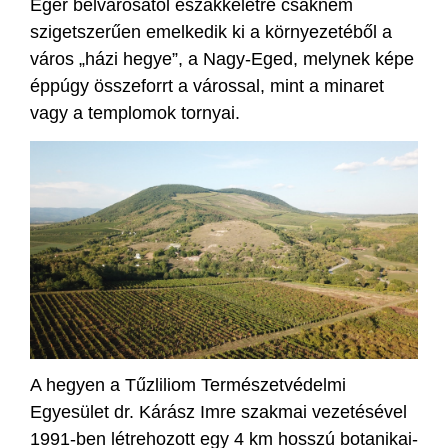
Eger belvárosától északkeletre csaknem
szigetszerűen emelkedik ki a környezetéből a
város „házi hegye”, a Nagy-Eged, melynek képe
éppúgy összeforrt a várossal, mint a minaret
vagy a templomok tornyai.
A hegyen a Tűzliliom Természetvédelmi
Egyesület dr. Kárász Imre szakmai vezetésével
1991-ben létrehozott egy 4 km hosszú botanikai-