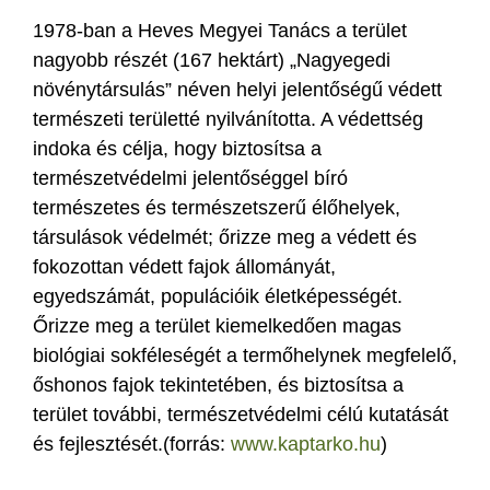
1978-ban a Heves Megyei Tanács a terület
nagyobb részét (167 hektárt) „Nagyegedi
növénytársulás” néven helyi jelentőségű védett
természeti területté nyilvánította. A védettség
indoka és célja, hogy biztosítsa a
természetvédelmi jelentőséggel bíró
természetes és természetszerű élőhelyek,
társulások védelmét; őrizze meg a védett és
fokozottan védett fajok állományát,
egyedszámát, populációik életképességét.
Őrizze meg a terület kiemelkedően magas
biológiai sokféleségét a termőhelynek megfelelő,
őshonos fajok tekintetében, és biztosítsa a
terület további, természetvédelmi célú kutatását
és fejlesztését.(forrás:
www.kaptarko.hu
)