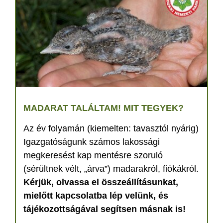
MADARAT TALÁLTAM! MIT TEGYEK?
Az év folyamán (kiemelten: tavasztól nyárig)
Igazgatóságunk számos lakossági
megkeresést kap mentésre szoruló
(sérültnek vélt, „árva”) madarakról, fiókákról.
Kérjük, olvassa el összeállításunkat,
mielőtt kapcsolatba lép velünk, és
tájékozottságával segítsen másnak is!