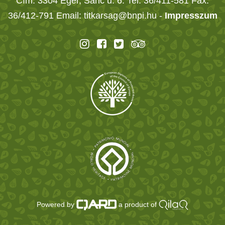
Cím: 3304 Eger, Sánc u. 6. Tel: 36/411-581 Fax:
36/412-791 Email: titkarsag@bnpi.hu -
Impresszum
Powered by
a product of