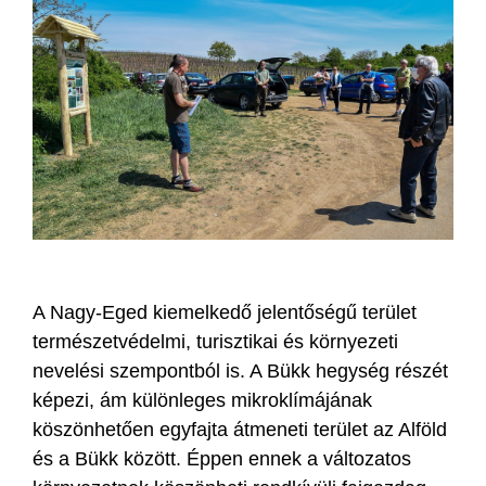
A Nagy-Eged kiemelkedő jelentőségű terület
természetvédelmi, turisztikai és környezeti
nevelési szempontból is. A Bükk hegység részét
képezi, ám különleges mikroklímájának
köszönhetően egyfajta átmeneti terület az Alföld
és a Bükk között. Éppen ennek a változatos