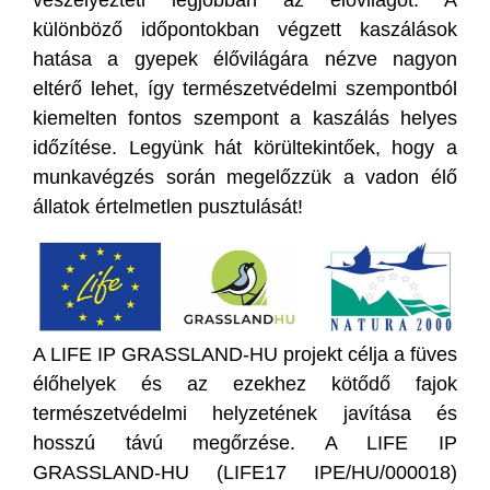
különböző időpontokban végzett kaszálások
hatása a gyepek élővilágára nézve nagyon
eltérő lehet, így természetvédelmi szempontból
kiemelten fontos szempont a kaszálás helyes
időzítése. Legyünk hát körültekintőek, hogy a
munkavégzés során megelőzzük a vadon élő
állatok értelmetlen pusztulását!
A LIFE IP GRASSLAND-HU projekt célja a füves
élőhelyek és az ezekhez kötődő fajok
természetvédelmi helyzetének javítása és
hosszú távú megőrzése. A LIFE IP
GRASSLAND-HU (LIFE17 IPE/HU/000018)