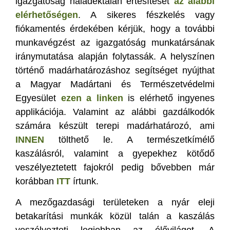
igazgatóság haladéktalan értesítését
az alábbi
elérhetőségen
. A sikeres fészkelés vagy
fiókamentés érdekében kérjük, hogy a további
munkavégzést az igazgatóság munkatársának
iránymutatása alapján folytassák. A helyszínen
történő madárhatározáshoz segítséget nyújthat
a Magyar Madártani és Természetvédelmi
Egyesület
ezen a linken
is elérhető ingyenes
applikációja. Valamint az alábbi gazdálkodók
számára készült terepi madárhatározó, ami
INNEN
tölthető le. A természetkímélő
kaszálásról, valamint a gyepekhez kötődő
veszélyeztetett fajokról pedig bővebben már
korábban
ITT
írtunk.
A mezőgazdasági területeken a nyár eleji
betakarítási munkák közül talán a kaszálás
veszélyezteti legjobban az élővilágot. A