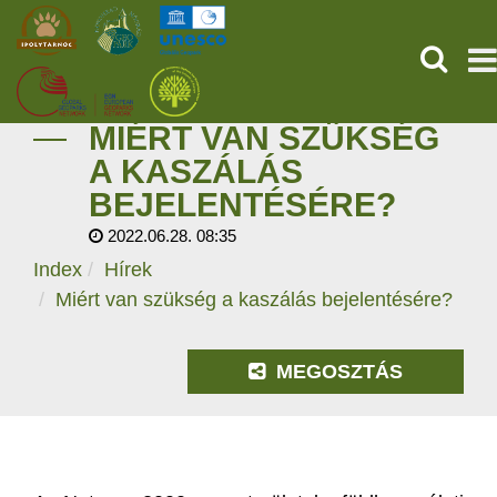
KERESÉ
MIÉRT VAN SZÜKSÉG
KEZDŐOLDAL
A KASZÁLÁS
BEJELENTÉSÉRE?
ŐSVILÁGI POMPEJI
2022.06.28. 08:35
SZOLGÁLTATÁSOK
Index
Hírek
Miért van szükség a kaszálás bejelentésére?
PROGRAMOK
MEGOSZTÁS
HÍREK
RÓLUNK
ONLINE JEGYVÁSÁRLÁS