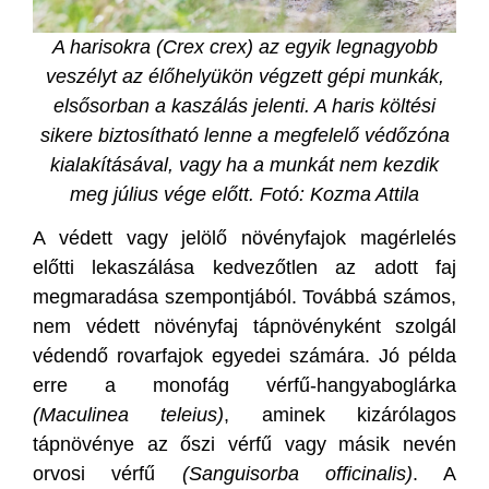
A harisokra (Crex crex) az egyik legnagyobb
veszélyt az élőhelyükön végzett gépi munkák,
elsősorban a kaszálás jelenti. A haris költési
sikere biztosítható lenne a megfelelő védőzóna
kialakításával, vagy ha a munkát nem kezdik
meg július vége előtt. Fotó: Kozma Attila
A védett vagy jelölő növényfajok magérlelés
előtti lekaszálása kedvezőtlen az adott faj
megmaradása szempontjából. Továbbá számos,
nem védett növényfaj tápnövényként szolgál
védendő rovarfajok egyedei számára. Jó példa
erre a monofág vérfű-hangyaboglárka
(Maculinea teleius)
, aminek kizárólagos
tápnövénye az őszi vérfű vagy másik nevén
orvosi vérfű
(Sanguisorba officinalis)
. A