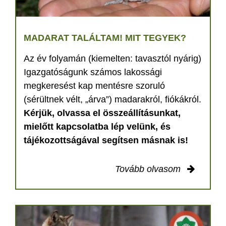
MADARAT TALÁLTAM! MIT TEGYEK?
Az év folyamán (kiemelten: tavasztól nyárig)
Igazgatóságunk számos lakossági
megkeresést kap mentésre szoruló
(sérültnek vélt, „árva”) madarakról, fiókákról.
Kérjük, olvassa el összeállításunkat,
mielőtt kapcsolatba lép velünk, és
tájékozottságával segítsen másnak is!
Tovább olvasom