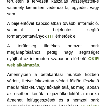
területen a tervezett kaszálás veszélyezteti-e
valamely kiemelten védendő faj egyedeit vagy
sem.
A bejelentővel kapcsolatban további információ,
valamint a bejelentést segítő
formanyomtatványok
ITT
érhetőek el.
A területileg illetékes nemzeti park
megállapításához pedig nagy segítséget
nyújthat az interneten szabadon elérhető
OKIR
web alkalmazás
.
Amennyiben a betakarítási munkák közben
védett, illetve fokozottan védett földön fészkelő
madár fészkét, vagy fiókáját találják meg, abban
az esetben kérjük a gazdálkodóktól a munka
átmeneti felfüggesztését és a nemzeti park