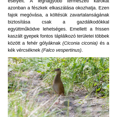
esélyeit. A legnagyobb természeti károkat
azonban a fészkek elkaszálása okozhatja. Ezen
fajok megóvása, a költésük zavartalanságának
biztosítása csak a gazdálkodókkal
együttműködve lehetséges. Emellett a frissen
kaszált gyepek fontos táplálkozó területei többek
között a fehér gólyáknak
(Ciconia ciconia)
és a
kék vércséknek
(Falco vespertinus)
.