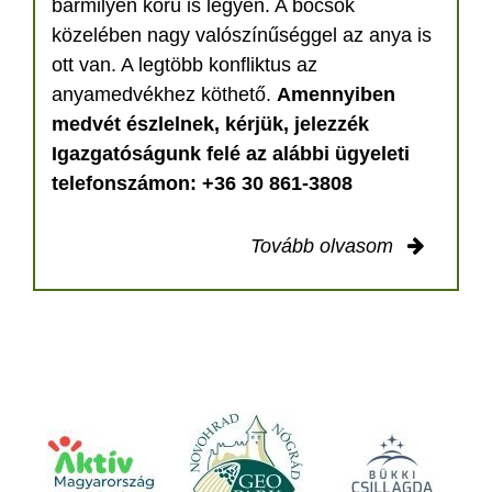
bármilyen korú is legyen. A bocsok
közelében nagy valószínűséggel az anya is
ott van. A legtöbb konfliktus az
anyamedvékhez köthető.
Amennyiben
medvét észlelnek, kérjük, jelezzék
Igazgatóságunk felé az alábbi ügyeleti
telefonszámon: +36 30 861-3808
Tovább olvasom