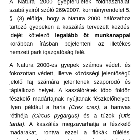
A Natura 2000 gyepterületek földhasználati
szabályairól szóló 269/2007. kormányrendelet 5.
§. (3) előírja, hogy a Natura 2000 hálózathoz
tartozó gyepeken a kaszálás tervezett kezdési
idejét kötelező
legalább öt munkanappal
korábban írásban bejelenteni az illetékes
nemzeti park igazgatóság felé.
A Natura 2000-es gyepek számos védett és
fokozottan védett, illetve közösségi jelentőségű
jelölő faj számára jelentenek szaporodó és
táplálkozó helyet. A kaszálórétek több földön
fészkelő madárfajnak nyújtanak fészkelőhelyet,
ilyen például a haris
(Crex crex)
, a hamvas
rétihéja
(Circus pygargus)
és a túzok
(Otis
tarda)
. A kaszálás megzavarhatja a fészkelő
madarakat, rontva ezzel a fiókák túlélési