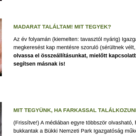
MADARAT TALÁLTAM! MIT TEGYEK?
Az év folyamán (kiemelten: tavasztól nyárig) Iga
megkeresést kap mentésre szoruló (sérültnek vélt, 
olvassa el összeállításunkat, mielőtt kapcsolat
segítsen másnak is!
MIT TEGYÜNK, HA FARKASSAL TALÁLKOZUN
(Frissítve!) A médiában egyre többször olvasható,
bukkantak a Bükki Nemzeti Park Igazgatóság műk