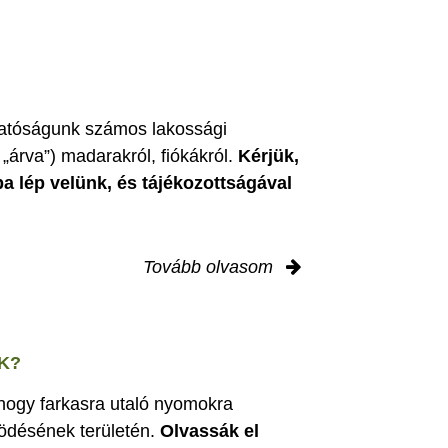
zgatóságunk számos lakossági
„árva”) madarakról, fiókákról.
Kérjük,
ba lép velünk, és tájékozottságával
Tovább olvasom
K?
 hogy farkasra utaló nyomokra
ödésének területén.
Olvassák el