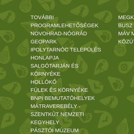
TOVÁBBI
MEGK
PROGRAMLEHETŐSÉGEK
BUSZ
NOVOHRAD-NÓGRÁD
MÁV 
GEOPARK
KÖZÚ
IPOLYTARNÓC TELEPÜLÉS
HONLAPJA
SALGÓTARJÁN ÉS
KÖRNYÉKE
HOLLÓKŐ
FÜLEK ÉS KÖRNYÉKE
BNPI BEMUTATÓHELYEK
MÁTRAVEREBÉLY -
SZENTKÚT NEMZETI
KEGYHELY
PÁSZTÓI MÚZEUM