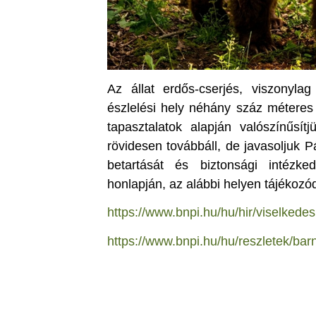
Az állat erdős-cserjés, viszonylag
észlelési hely néhány száz méteres k
tapasztalatok alapján valószínűsí
rövidesen továbbáll, de javasoljuk 
betartását és biztonsági intézke
honlapján, az alábbi helyen tájékozó
https://www.bnpi.hu/hu/hir/viselkedes
https://www.bnpi.hu/hu/reszletek/bar