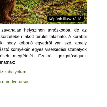
 zavartalan helyszínen tartózkodott, de az
örzetében lakott terület található. A korábbi
tjük, hogy kóborló egyedről van szó, amely
Pásztó környékén egyes viselkedési szabályok
dések megtételét. Ezekről Igazgatóságunk
dhatnak:
i-szabalyok-m...
na-medve-ursus...