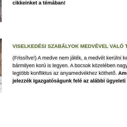
cikkeinket a témában!
VISELKEDÉSI SZABÁLYOK MEDVÉVEL VALÓ
(Frissítve!) A medve nem játék, a medvét kerülni k
bármilyen korú is legyen. A bocsok közelében nagy
legtöbb konfliktus az anyamedvékhez köthető.
Ame
jelezzék Igazgatóságunk felé az alábbi ügyelet