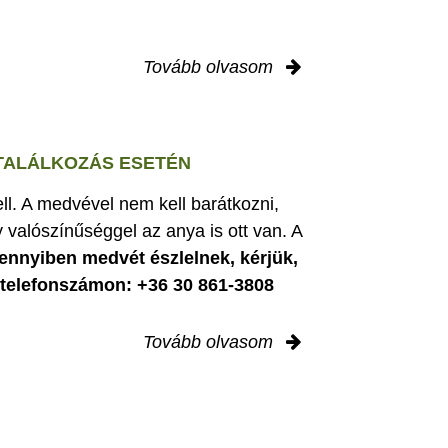
Tovább olvasom
 TALÁLKOZÁS ESETÉN
ell. A medvével nem kell barátkozni,
 valószínűséggel az anya is ott van. A
nnyiben medvét észlelnek, kérjük,
i telefonszámon: +36 30 861-3808
Tovább olvasom