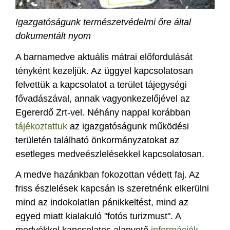
Igazgatóságunk természetvédelmi őre által
dokumentált nyom
A barnamedve aktuális mátrai előfordulását
tényként kezeljük. Az üggyel kapcsolatosan
felvettük a kapcsolatot a terület tájegységi
fővadászával, annak vagyonkezelőjével az
Egererdő Zrt-vel. Néhány nappal korábban
tájékoztattuk
az igazgatóságunk működési
területén található önkormányzatokat az
esetleges medveészlelésekkel kapcsolatosan.
A medve hazánkban fokozottan védett faj. Az
friss észlelések kapcsán is szeretnénk elkerülni
mind az indokolatlan pánikkeltést, mind az
egyed miatt kialakuló "fotós turizmust". A