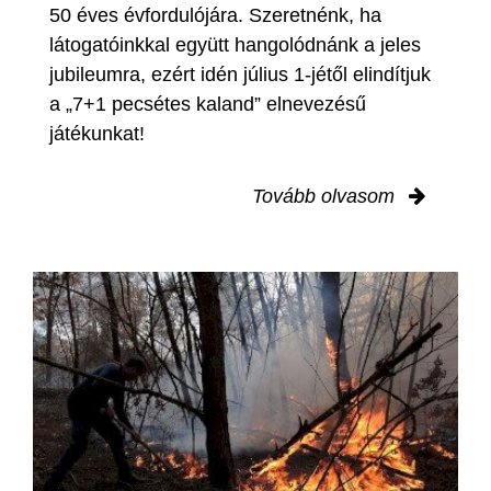
50 éves évfordulójára. Szeretnénk, ha
látogatóinkkal együtt hangolódnánk a jeles
jubileumra, ezért idén július 1-jétől elindítjuk
a „7+1 pecsétes kaland” elnevezésű
játékunkat!
Tovább olvasom