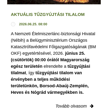
AKTUÁLIS TŰZGYÚJTÁSI TILALOM
2026.06.25. 08:00
A Nemzeti Élelmiszerlánc-biztonsági Hivatal
(Nébih) a Belügyminisztérium Országos
Katasztrófavédelmi Főigazgatóságának (BM
OKF) egyetértésével, 2026.
június 25.
(csütörtök) 00:00 órától Magyarország
egész területén
elrendelte a
tűzgyújtási
tilalmat
, így
tűzgyújtási tilalom van
érvényben
a teljes működési
területünkön, Borsod-Abaúj-Zemplén,
Heves és Nógrád vármegyékben is.
Tovább olvasom