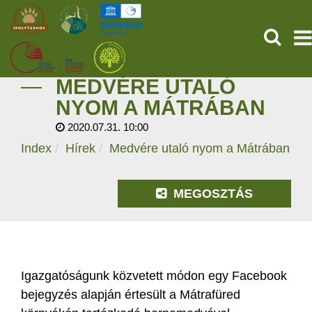
KERESÉ
MEDVÉRE UTALÓ
KEZDŐOLDAL
NYOM A MÁTRÁBAN
2020.07.31. 10:00
ŐSVILÁGI POMPEJI
Index
Hírek
Medvére utaló nyom a Mátrában
SZOLGÁLTATÁSOK
MEGOSZTÁS
PROGRAMOK
HÍREK
RÓLUNK
Igazgatóságunk közvetett módon egy Facebook
bejegyzés alapján értesült a Mátrafüred
ONLINE JEGYVÁSÁRLÁS