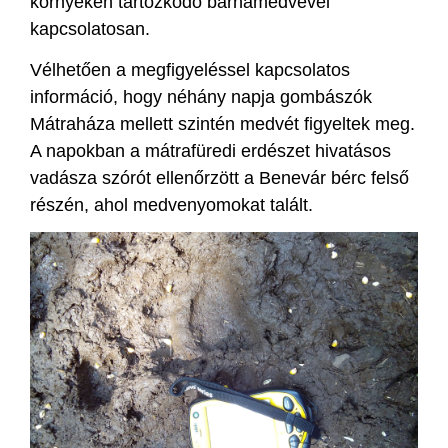
környékén tartózkodó barnamedvével
kapcsolatosan.
Vélhetően a megfigyeléssel kapcsolatos
információ, hogy néhány napja gombászók
Mátraháza mellett szintén medvét figyeltek meg.
A napokban a mátrafüredi erdészet hivatásos
vadásza szórót ellenőrzött a Benevár bérc felső
részén, ahol medvenyomokat talált.