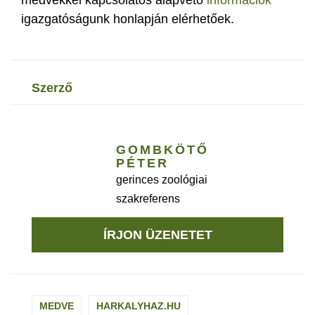
medvékkel kapcsolatos alapvető
információk
igazgatóságunk honlapján elérhetőek.
szerző
GOMBKÖTŐ
PÉTER
gerinces zoológiai
szakreferens
ÍRJON ÜZENETET
MEDVE
HARKALYHAZ.HU