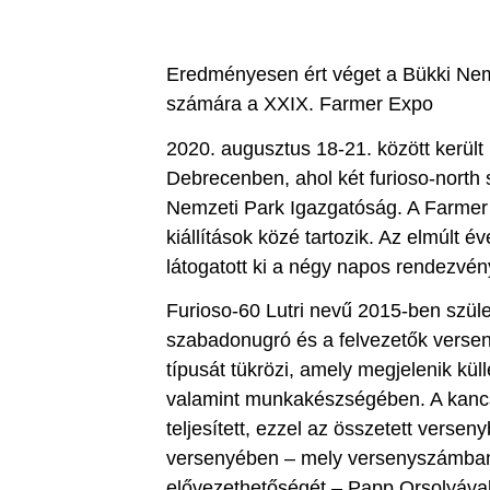
Eredményesen ért véget a Bükki Nem
számára a XXIX. Farmer Expo
2020. augusztus 18-21. között kerü
Debrecenben, ahol két furioso-north s
Nemzeti Park Igazgatóság. A Farmer 
kiállítások közé tartozik. Az elmúlt
látogatott ki a négy napos rendezvén
Furioso-60 Lutri nevű 2015-ben szüle
szabadonugró és a felvezetők verseny
típusát tükrözi, amely megjelenik k
valamint munkakészségében. A kanc
teljesített, ezzel az összetett versen
versenyében – mely versenyszámban p
elővezethetőségét – Papp Orsolyával 