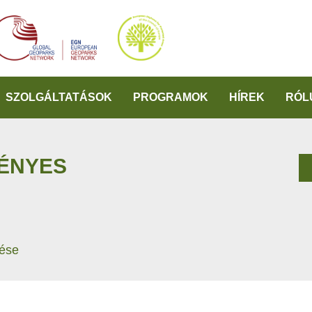
SZOLGÁLTATÁSOK
PROGRAMOK
HÍREK
RÓL
MÉNYES
lése