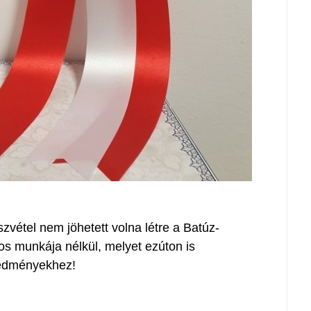
vétel nem jöhetett volna létre a Batúz-
s munkája nélkül, melyet ezúton is
redményekhez!