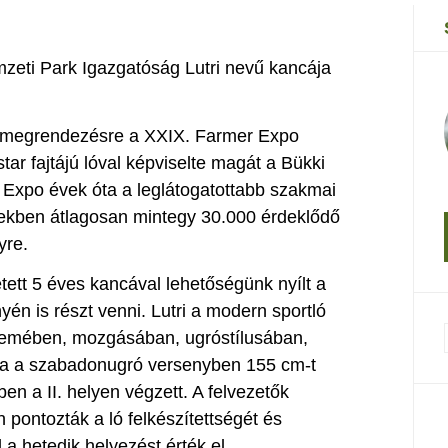
zeti Park Igazgatóság Lutri nevű kancája
lt megrendezésre a XXIX. Farmer Expo
tar fajtájú lóval képviselte magát a Bükki
Expo évek óta a leglátogatottabb szakmai
 években átlagosan mintegy 30.000 érdeklődő
yre.
tett 5 éves kancával lehetőségünk nyílt a
én is részt venni. Lutri a modern sportló
üllemében, mozgásában, ugróstílusában,
a a szabadonugró versenyben 155 cm-t
yben a II. helyen végzett. A felvezetők
ontozták a ló felkészítettségét és
a hetedik helyezést érték el.