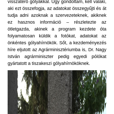
visszatérő gólyákkal. Úgy gondoltam, kell valaki,
aki ezt összefogja, az adatokat összegyűjti és át
tudja adni azoknak a szervezeteknek, akiknek
ez hasznos információ – részletezte az
ötletgazda, akinek a program kezdete óta
folyamatosan küldik a fotókat, adatokat az
önkéntes gólyahírnökök. Sőt, a kezdeményezés
híre eljutott az Agrárminisztériumba is, Dr. Nagy
István agrárminiszter pedig egyedi pólókat
gyártatott a tiszakeszi gólyahírnököknek.