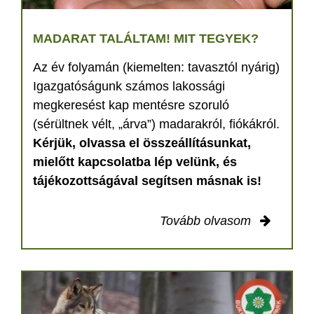
MADARAT TALÁLTAM! MIT TEGYEK?
Az év folyamán (kiemelten: tavasztól nyárig)
Igazgatóságunk számos lakossági
megkeresést kap mentésre szoruló
(sérültnek vélt, „árva”) madarakról, fiókákról.
Kérjük, olvassa el összeállításunkat,
mielőtt kapcsolatba lép velünk, és
tájékozottságával segítsen másnak is!
Tovább olvasom