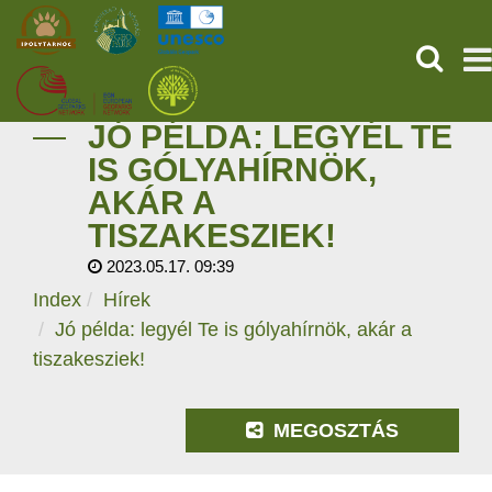
KERESÉ
JÓ PÉLDA: LEGYÉL TE
KEZDŐOLDAL
IS GÓLYAHÍRNÖK,
AKÁR A
ŐSVILÁGI POMPEJI
TISZAKESZIEK!
SZOLGÁLTATÁSOK
2023.05.17. 09:39
Index
Hírek
PROGRAMOK
Jó példa: legyél Te is gólyahírnök, akár a
tiszakesziek!
HÍREK
RÓLUNK
MEGOSZTÁS
ONLINE JEGYVÁSÁRLÁS