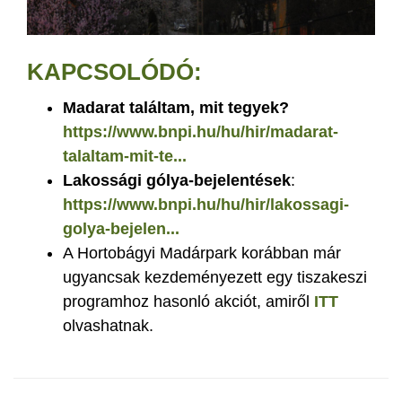
KAPCSOLÓDÓ:
Madarat találtam, mit tegyek?
https://www.bnpi.hu/hu/hir/madarat-
talaltam-mit-te...
Lakossági gólya-bejelentések
:
https://www.bnpi.hu/hu/hir/lakossagi-
golya-bejelen...
A Hortobágyi Madárpark korábban már
ugyancsak kezdeményezett egy tiszakeszi
programhoz hasonló akciót, amiről
ITT
olvashatnak.