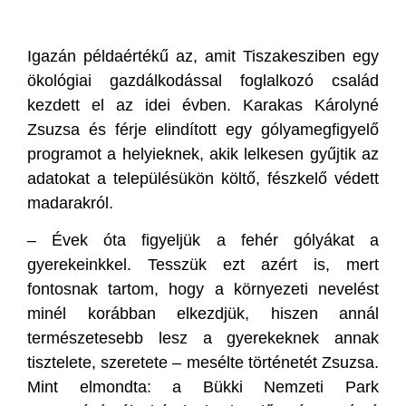
Igazán példaértékű az, amit Tiszakesziben egy
ökológiai gazdálkodással foglalkozó család
kezdett el az idei évben. Karakas Károlyné
Zsuzsa és férje elindított egy gólyamegfigyelő
programot a helyieknek, akik lelkesen gyűjtik az
adatokat a településükön költő, fészkelő védett
madarakról.
– Évek óta figyeljük a fehér gólyákat a
gyerekeinkkel. Tesszük ezt azért is, mert
fontosnak tartom, hogy a környezeti nevelést
minél korábban elkezdjük, hiszen annál
természetesebb lesz a gyerekeknek annak
tisztelete, szeretete – mesélte történetét Zsuzsa.
Mint elmondta: a Bükki Nemzeti Park