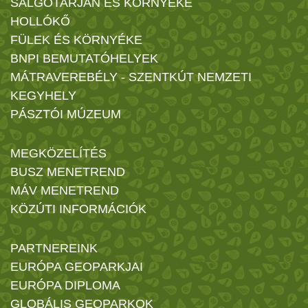
SALGÓTARJÁN ÉS KÖRNYÉKE
HOLLÓKŐ
FÜLEK ÉS KÖRNYÉKE
BNPI BEMUTATÓHELYEK
MÁTRAVEREBÉLY - SZENTKÚT NEMZETI
KEGYHELY
PÁSZTÓI MÚZEUM
MEGKÖZELÍTÉS
BUSZ MENETREND
MÁV MENETREND
KÖZÚTI INFORMÁCIÓK
PARTNEREINK
EURÓPA GEOPARKJAI
EURÓPA DIPLOMA
GLOBÁLIS GEOPARKOK