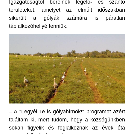
Igazgatóságtól bérelnek legelő- és szántó
területeket, amelyet az elmúlt időszakban
sikerült a gólyák számára is páratlan
táplálkozóhellyé tenniük.
– A “Legyél Te is gólyahírnök!" programot azért
találtam ki, mert tudom, hogy a községünkben
sokan figyelik és foglalkoznak az évek óta