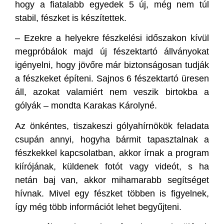
hogy a fiatalabb egyedek 5 új, még nem túl
stabil, fészket is készítettek.
– Ezekre a helyekre fészkelési időszakon kívül
megpróbálok majd új fészektartó állványokat
igényelni, hogy jövőre már biztonságosan tudják
a fészkeket építeni. Sajnos 6 fészektartó üresen
áll, azokat valamiért nem veszik birtokba a
gólyák – mondta Karakas Károlyné.
Az önkéntes, tiszakeszi gólyahírnökök feladata
csupán annyi, hogyha bármit tapasztalnak a
fészkekkel kapcsolatban, akkor írnak a program
kiírójának, küldenek fotót vagy videót, s ha
netán baj van, akkor mihamarabb segítséget
hívnak. Mivel egy fészket többen is figyelnek,
így még több információt lehet begyűjteni.