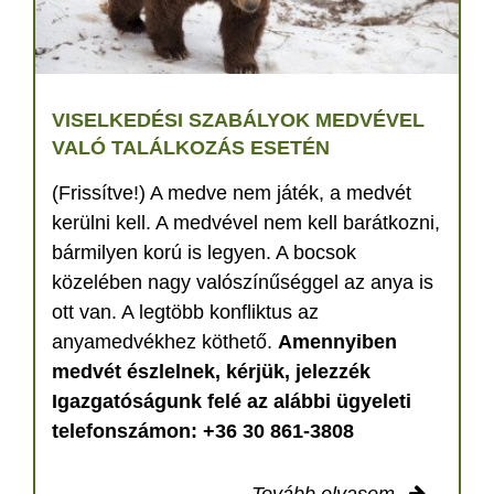
VISELKEDÉSI SZABÁLYOK MEDVÉVEL
VALÓ TALÁLKOZÁS ESETÉN
(Frissítve!) A medve nem játék, a medvét
kerülni kell. A medvével nem kell barátkozni,
bármilyen korú is legyen. A bocsok
közelében nagy valószínűséggel az anya is
ott van. A legtöbb konfliktus az
anyamedvékhez köthető.
Amennyiben
medvét észlelnek, kérjük, jelezzék
Igazgatóságunk felé az alábbi ügyeleti
telefonszámon: +36 30 861-3808
Tovább olvasom