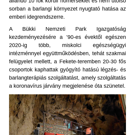
állandó 10 fok körüli hőmérséklet és nem utolsó
sorban a barlangi környezet nyugtató hatása az
emberi idegrendszerre.
A Bükki Nemzeti Park Igazgatóság
kezdeményezésére a ’90-es évektől egészen
2020-ig több, miskolci egészségügyi
intézménnyel együttműködésben, tehát szakmai
felügyelet mellett, a Fekete-teremben 20-30 fős
csoportok kaphattak gyógyító hatású légzés- és
barlangterápiás szolgáltatást, amely szolgáltatás
a koronavírus járvány megjelenése óta szünetel.