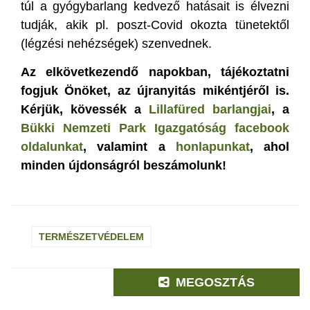
túl a gyógybarlang kedvező hatásait is élvezni
tudják, akik pl. poszt-Covid okozta tünetektől
(légzési nehézségek) szenvednek.
Az elkövetkezendő napokban, tájékoztatni
fogjuk Önöket, az újranyitás mikéntjéről is.
Kérjük, kövessék a
Lillafüred barlangjai
, a
Bükki Nemzeti Park Igazgatóság facebook
oldalunkat
, valamint a
honlapunkat
, ahol
minden újdonságról beszámolunk!
TERMÉSZETVÉDELEM
MEGOSZTÁS