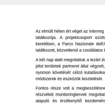
Az elmúlt héten ért véget az Interre
találkozója. A projektcsoport ezú
keretében, a Parco Nazionale dell
találkozott, közvetlenül a csodálatos 
A két nap alatt megvitattuk a lezárt
pilot területek partnerei által végze
nyomon követését célzó kutatásokat,
módszerek és eszközök tesztelését.
Fontos része volt a megbeszélésn
részvételi monitoringtervek megvita
alapuló és érzékenyítő kezdemény