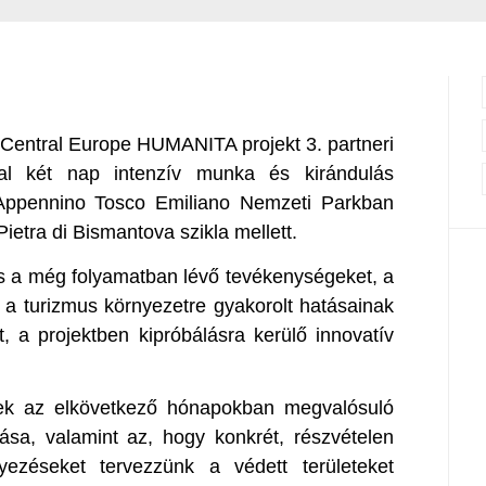
g Central Europe HUMANITA projekt 3. partneri
ttal két nap intenzív munka és kirándulás
'Appennino Tosco Emiliano Nemzeti Parkban
Pietra di Bismantova szikla mellett.
 és a még folyamatban lévő tevékenységeket, a
tt, a turizmus környezetre gyakorolt hatásainak
 a projektben kipróbálásra kerülő innovatív
ek az elkövetkező hónapokban megvalósuló
tása, valamint az, hogy konkrét, részvételen
ezéseket tervezzünk a védett területeket