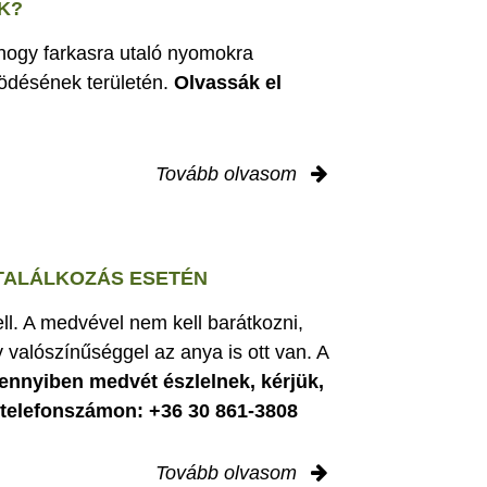
K?
 hogy farkasra utaló nyomokra
ödésének területén.
Olvassák el
Tovább olvasom
 TALÁLKOZÁS ESETÉN
ell. A medvével nem kell barátkozni,
 valószínűséggel az anya is ott van. A
nnyiben medvét észlelnek, kérjük,
i telefonszámon: +36 30 861-3808
Tovább olvasom