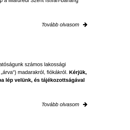
 a lillafüredi Szent István-barlang
Tovább olvasom
zgatóságunk számos lakossági
„árva”) madarakról, fiókákról.
Kérjük,
ba lép velünk, és tájékozottságával
Tovább olvasom