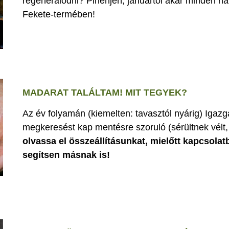
regenerálódni? Pihenjen, januártól akár minden nap
Fekete-termében!
MADARAT TALÁLTAM! MIT TEGYEK?
Az év folyamán (kiemelten: tavasztól nyárig) Iga
megkeresést kap mentésre szoruló (sérültnek vélt, 
olvassa el összeállításunkat, mielőtt kapcsolat
segítsen másnak is!