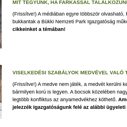
MIT TEGYÜNK, HA FARKASSAL TALÁLKOZUN
(Frissítve!) A médiában egyre többször olvasható,
bukkantak a Bükki Nemzeti Park Igazgatóság műk
cikkeinket a témában!
VISELKEDÉSI SZABÁLYOK MEDVÉVEL VALÓ
(Frissítve!) A medve nem játék, a medvét kerülni k
bármilyen korú is legyen. A bocsok közelében nagy
legtöbb konfliktus az anyamedvékhez köthető.
Ame
jelezzék Igazgatóságunk felé az alábbi ügyelet