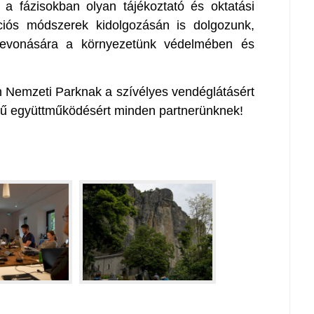
 a fázisokban olyan tájékoztató és oktatási
iós módszerek kidolgozásán is dolgozunk,
bevonására a környezetünk védelmében és
 Nemzeti Parknak a szívélyes vendéglátásért
erű együttműködésért minden partnerünknek!