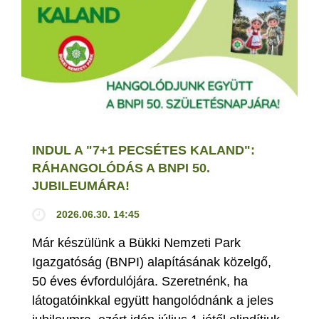
INDUL A "7+1 PECSÉTES KALAND":
RÁHANGOLÓDÁS A BNPI 50.
JUBILEUMÁRA!
2026.06.30. 14:45
Már készülünk a Bükki Nemzeti Park
Igazgatóság (BNPI) alapításának közelgő,
50 éves évfordulójára. Szeretnénk, ha
látogatóinkkal együtt hangolódnánk a jeles