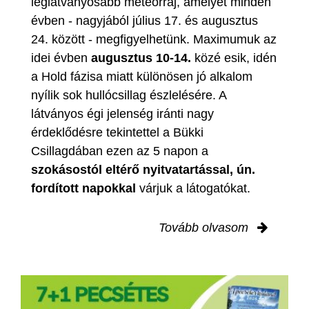
leglátványosabb meteorraj, amelyet minden
évben - nagyjából július 17. és augusztus
24. között - megfigyelhetünk. Maximumuk az
idei évben
augusztus 10-14.
közé esik, idén
a Hold fázisa miatt különösen jó alkalom
nyílik sok hullócsillag észlelésére. A
látványos égi jelenség iránti nagy
érdeklődésre tekintettel a Bükki
Csillagdában ezen az 5 napon a
szokásostól eltérő nyitvatartással, ún.
fordított napokkal
várjuk a látogatókat.
Tovább olvasom