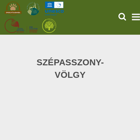
KERESÉ
KEZDŐOLDAL
ŐSVILÁGI POMPEJI
SZÉPASSZONY-
VÖLGY
SZOLGÁLTATÁSOK
PROGRAMOK
HÍREK
RÓLUNK
ONLINE JEGYVÁSÁRLÁS