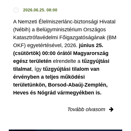
2026.06.25. 08:00
A Nemzeti Élelmiszerlánc-biztonsági Hivatal
(Nébih) a Belügyminisztérium Országos
Katasztrófavédelmi Főigazgatóságának (BM
OKF) egyetértésével, 2026.
június 25.
(csütörtök) 00:00 órától Magyarország
egész területén
elrendelte a
tűzgyújtási
tilalmat
, így
tűzgyújtási tilalom van
érvényben
a teljes működési
területünkön, Borsod-Abaúj-Zemplén,
Heves és Nógrád vármegyékben is.
Tovább olvasom