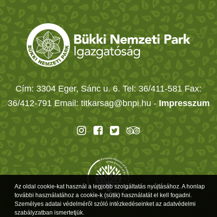
Cím: 3304 Eger, Sánc u. 6. Tel: 36/411-581 Fax:
36/412-791 Email: titkarsag@bnpi.hu -
Impresszum
Az oldal cookie-kat használ a legjobb szolgáltatás nyújtásához. A honlap
további használatához a cookie-k (sütik) használatát el kell fogadni.
Személyes adatai védelméről szóló intézkedéseinket az adatvédelmi
szabályzatban ismertetjük.