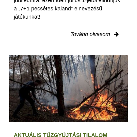
jubileumra, ezért idén július 1-jétől elindítjuk
a „7+1 pecsétes kaland” elnevezésű
játékunkat!
Tovább olvasom
AKTUÁLIS TŰZGYÚJTÁSI TILALOM