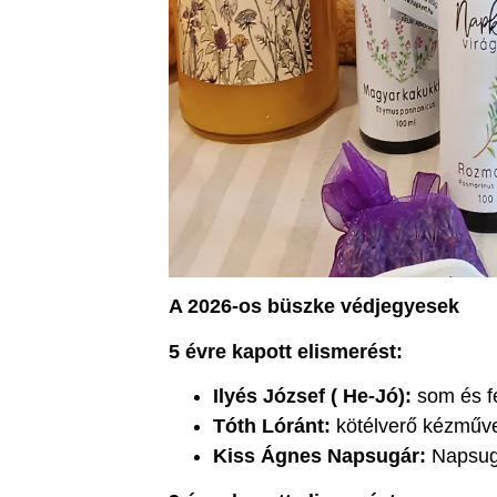
A 2026-os büszke védjegyesek
5 évre kapott elismerést:
Ilyés József
( He-Jó):
som és f
Tóth Lóránt:
kötélverő kézműv
Kiss Ágnes Napsugár:
Napsugá