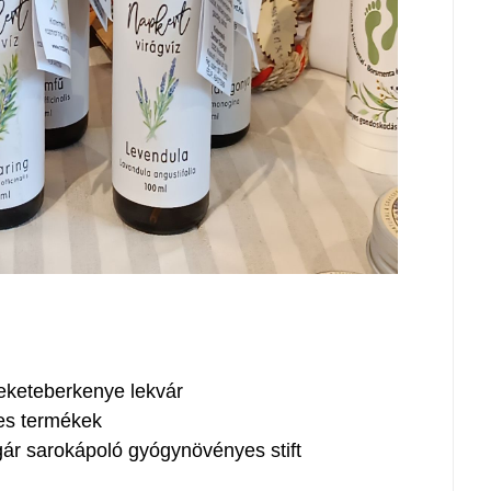
eketeberkenye lekvár
es termékek
r sarokápoló gyógynövényes stift