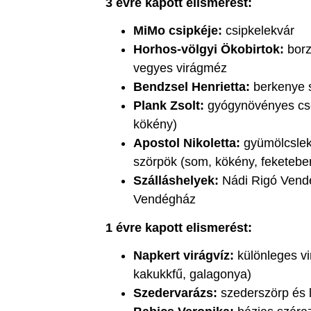
3 évre kapott elismerést:
MiMo csipkéje:
csipkelekvár
Horhos-völgyi Ökobirtok:
borz
vegyes virágméz
Bendzsel Henrietta:
berkenye s
Plank Zsolt:
gyógynövényes csep
kökény)
Apostol Nikoletta:
gyümölcslekv
szörpök (som, kökény, feketebe
Szálláshelyek:
Nádi Rigó Vend
Vendégház
1 évre kapott elismerést:
Napkert virágvíz:
különleges vi
kakukkfű, galagonya)
Szedervarázs:
szederszörp és 