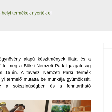
 helyi termékek nyerték el
ógynövény alapú készítmények illata és a
tötte meg a Bükki Nemzeti Park Igazgatóság
lis 15-én. A tavaszi Nemzeti Parki Termék
elyi termelő mutatta be munkája gyümölcsét,
je a sokszínűségben és a fenntartható