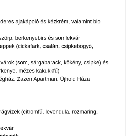
deres ajakápoló és kézkrém, valamint bio
zörp, berkenyebirs és somlekvár
pek (cickafark, csalán, csipkebogyó,
árok (som, sárgabarack, kökény, csipke) és
rkenye, mézes kakukkfű)
égház, Zazen Apartman, Újhold Háza
rágvizek (citromfű, levendula, rozmaring,
lekvár