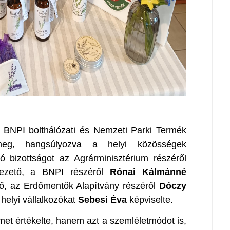
a BNPI bolthálózati és Nemzeti Parki Termék
 meg, hangsúlyozva a helyi közösségek
ó bizottságot az Agrárminisztérium részéről
ezető, a BNPI részéről
Rónai Kálmánné
tő, az Erdőmentők Alapítvány részéről
Dóczy
helyi vállalkozókat
Sebesi Éva
képviselte.
met értékelte, hanem azt a szemléletmódot is,