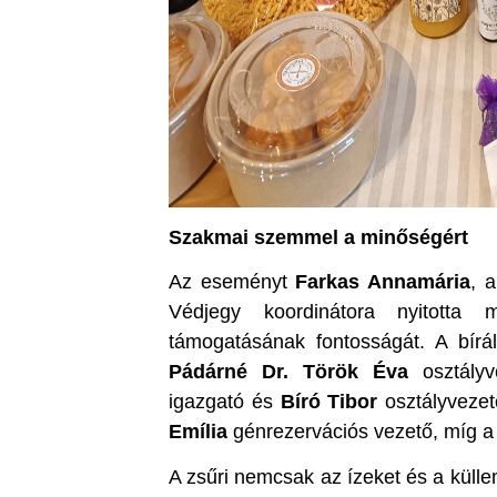
Szakmai szemmel a minőségért
Az eseményt
Farkas Annamária
, 
Védjegy koordinátora nyitotta
támogatásának fontosságát. A bírál
Pádárné Dr. Török Éva
osztályv
igazgató és
Bíró Tibor
osztályveze
Emília
génrezervációs vezető, míg a 
A zsűri nemcsak az ízeket és a külle