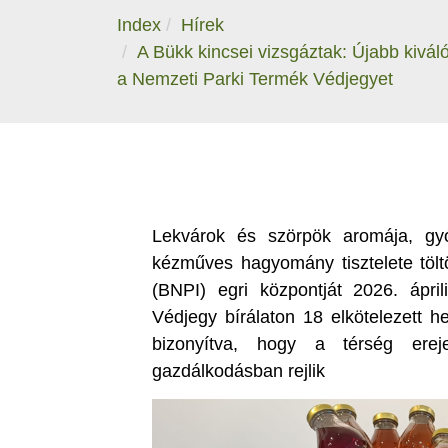
Index
Hírek
A Bükk kincsei vizsgáztak: Újabb kiváló
a Nemzeti Parki Termék Védjegyet
Lekvárok és szörpök aromája, gy
kézműves hagyomány tisztelete töl
(BNPI) egri központját 2026. ápri
Védjegy bírálaton 18 elkötelezett h
bizonyítva, hogy a térség ere
gazdálkodásban rejlik