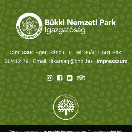
Cím: 3304 Eger, Sánc u. 6. Tel: 36/411-581 Fax:
36/412-791 Email: titkarsag@bnpi.hu -
Impresszum
The site uses cookies to provide the best service. To continue using this