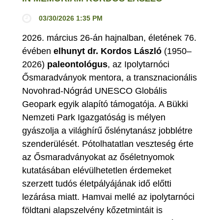
03/30/2026 1:35 PM
2026. március 26-án hajnalban, életének 76.
évében
elhunyt dr. Kordos László
(1950–
2026)
paleontológus
, az Ipolytarnóci
Ősmaradványok mentora, a transznacionális
Novohrad-Nógrád UNESCO Globális
Geopark egyik alapító támogatója. A Bükki
Nemzeti Park Igazgatóság is mélyen
gyászolja a világhírű őslénytanász jobblétre
szenderülését. Pótolhatatlan veszteség érte
az Ősmaradványokat az őséletnyomok
kutatásában elévülhetetlen érdemeket
szerzett tudós életpályájának idő előtti
lezárása miatt. Hamvai mellé az ipolytarnóci
földtani alapszelvény kőzetmintáit is