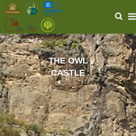
SEARCH
HOME
THE PREHISTORIC POMPEII
THE OWL
CASTLE
SERVICES
PROGRAMS (HU)
NEWS
ABOUT US
GET YOUR TICKET NOW!