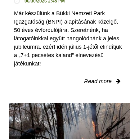
06/30/2026 2:45 PM
Már készülünk a Bükki Nemzeti Park
Igazgatóság (BNPI) alapításának közelgő,
50 éves évfordulójára. Szeretnénk, ha
látogatóinkkal együtt hangolódnánk a jeles
jubileumra, ezért idén július 1-jétől elindítjuk
a „7+1 pecsétes kaland” elnevezésű
játékunkat!
Read more