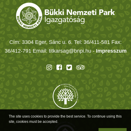
Cím: 3304 Eger, Sánc u. 6. Tel: 36/411-581 Fax:
36/412-791 Email: titkarsag@bnpi.hu -
Impresszum
The site uses cookies to provide the best service. To continue using this
site, cookies must be accepted.