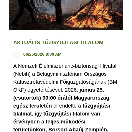
AKTUÁLIS TŰZGYÚJTÁSI TILALOM
06/25/2026 8:00 AM
A Nemzeti Élelmiszerlánc-biztonsági Hivatal
(Nébih) a Belügyminisztérium Országos
Katasztrófavédelmi Főigazgatóságának (BM
OKF) egyetértésével, 2026.
június 25.
(csütörtök) 00:00 órától Magyarország
egész területén
elrendelte a
tűzgyújtási
tilalmat
, így
tűzgyújtási tilalom van
érvényben
a teljes működési
területünkön, Borsod-Abaúj-Zemplén,