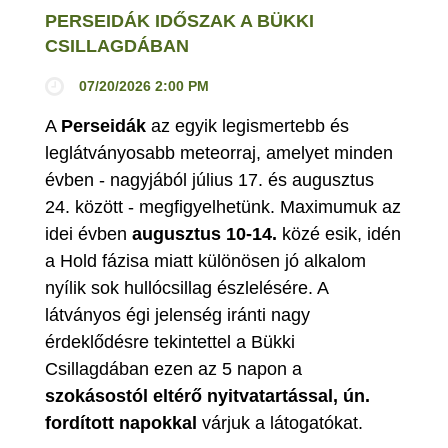
PERSEIDÁK IDŐSZAK A BÜKKI
CSILLAGDÁBAN
07/20/2026 2:00 PM
A
Perseidák
az egyik legismertebb és
leglátványosabb meteorraj, amelyet minden
évben - nagyjából július 17. és augusztus
24. között - megfigyelhetünk. Maximumuk az
idei évben
augusztus 10-14.
közé esik, idén
a Hold fázisa miatt különösen jó alkalom
nyílik sok hullócsillag észlelésére. A
látványos égi jelenség iránti nagy
érdeklődésre tekintettel a Bükki
Csillagdában ezen az 5 napon a
szokásostól eltérő nyitvatartással, ún.
fordított napokkal
várjuk a látogatókat.