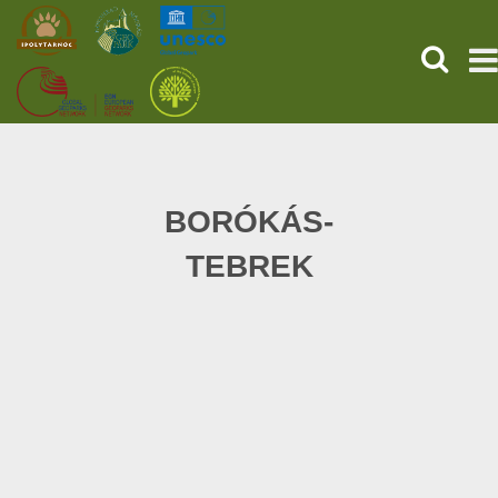
SEARCH
HOME
THE PREHISTORIC POMPEII
BORÓKÁS-
TEBREK
SERVICES
PROGRAMS (HU)
NEWS
ABOUT US
GET YOUR TICKET NOW!