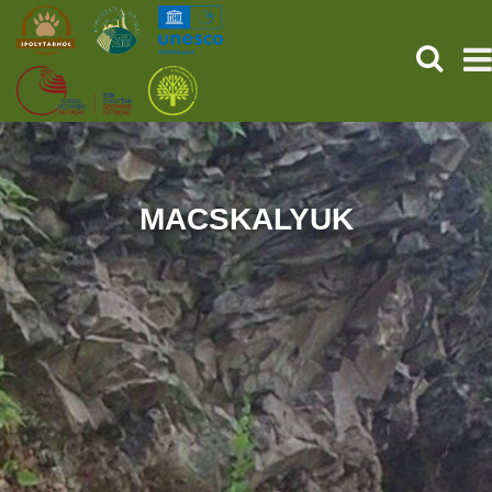
SEARCH
HOME
THE PREHISTORIC POMPEII
MACSKALYUK
SERVICES
PROGRAMS (HU)
NEWS
ABOUT US
GET YOUR TICKET NOW!