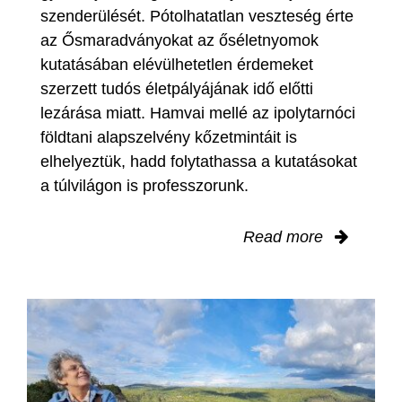
szenderülését. Pótolhatatlan veszteség érte
az Ősmaradványokat az őséletnyomok
kutatásában elévülhetetlen érdemeket
szerzett tudós életpályájának idő előtti
lezárása miatt. Hamvai mellé az ipolytarnóci
földtani alapszelvény kőzetmintáit is
elhelyeztük, hadd folytathassa a kutatásokat
a túlvilágon is professzorunk.
Read more