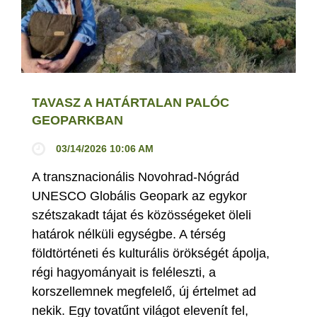
TAVASZ A HATÁRTALAN PALÓC
GEOPARKBAN
03/14/2026 10:06 AM
A transznacionális Novohrad-Nógrád
UNESCO Globális Geopark az egykor
szétszakadt tájat és közösségeket öleli
határok nélküli egységbe. A térség
földtörténeti és kulturális örökségét ápolja,
régi hagyományait is feléleszti, a
korszellemnek megfelelő, új értelmet ad
nekik. Egy tovatűnt világot elevenít fel,