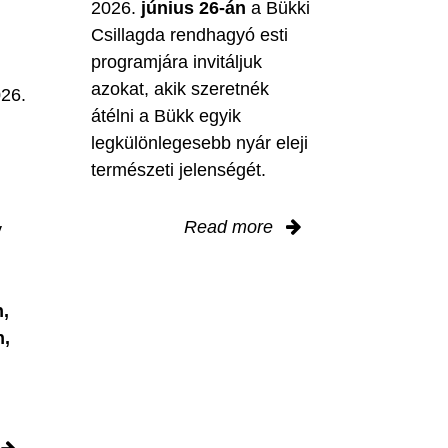
2026.
június 26-án
a Bükki
Csillagda rendhagyó esti
programjára invitáljuk
M
azokat, akik szeretnék
026.
átélni a Bükk egyik
legkülönlegesebb nyár eleji
természeti jelenségét.
Read more
y
,
n,