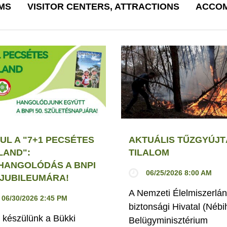
MS
VISITOR CENTERS, ATTRACTIONS
ACCOM
UL A "7+1 PECSÉTES
AKTUÁLIS TŰZGYÚJT
LAND":
TILALOM
HANGOLÓDÁS A BNPI
06/25/2026 8:00 AM
. JUBILEUMÁRA!
A Nemzeti Élelmiszerlán
06/30/2026 2:45 PM
biztonsági Hivatal (Nébi
 készülünk a Bükki
Belügyminisztérium