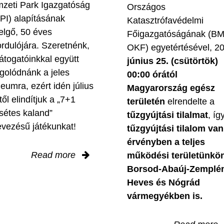
zeti Park Igazgatóság
Országos
PI) alapításának
Katasztrófavédelmi
elgő, 50 éves
Főigazgatóságának (B
ordulójára. Szeretnénk,
OKF) egyetértésével, 2
látogatóinkkal együtt
június 25. (csütörtök)
golódnánk a jeles
00:00 órától
leumra, ezért idén július
Magyarország egész
től elindítjuk a „7+1
területén
elrendelte a
sétes kaland”
tűzgyújtási tilalmat
, íg
evezésű játékunkat!
tűzgyújtási tilalom van
érvényben
a teljes
Read more
működési területünkön
Borsod-Abaúj-Zemplé
Heves és Nógrád
vármegyékben is.