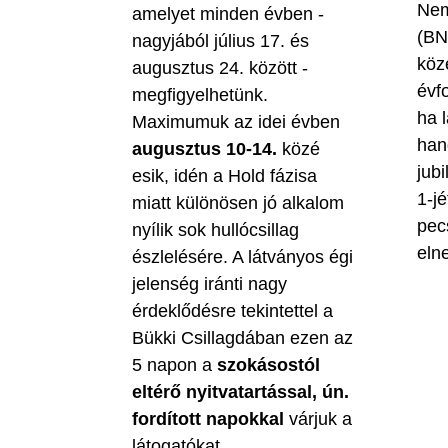
Nem
amelyet minden évben -
(BN
nagyjából július 17. és
köz
augusztus 24. között -
évf
megfigyelhetünk.
ha 
Maximumuk az idei évben
han
augusztus 10-14.
közé
jubi
esik, idén a Hold fázisa
1-jé
miatt különösen jó alkalom
pec
nyílik sok hullócsillag
eln
észlelésére. A látványos égi
jelenség iránti nagy
érdeklődésre tekintettel a
Bükki Csillagdában ezen az
5 napon a
szokásostól
eltérő nyitvatartással, ún.
fordított napokkal
várjuk a
látogatókat.