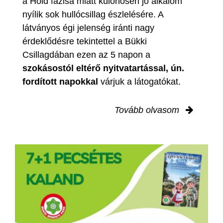
a Hold fázisa miatt különösen jó alkalom
nyílik sok hullócsillag észlelésére. A
látványos égi jelenség iránti nagy
érdeklődésre tekintettel a Bükki
Csillagdában ezen az 5 napon a
szokásostól eltérő nyitvatartással, ún.
fordított napokkal
várjuk a látogatókat.
Tovább olvasom