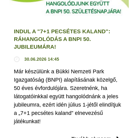
INDUL A "7+1 PECSÉTES KALAND":
RÁHANGOLÓDÁS A BNPI 50.
JUBILEUMÁRA!
30.06.2026 14:45
Már készülünk a Bükki Nemzeti Park
Igazgatóság (BNPI) alapításának közelgő,
50 éves évfordulójára. Szeretnénk, ha
látogatóinkkal együtt hangolódnánk a jeles
jubileumra, ezért idén július 1-jétől elindítjuk
a „7+1 pecsétes kaland” elnevezésű
játékunkat!