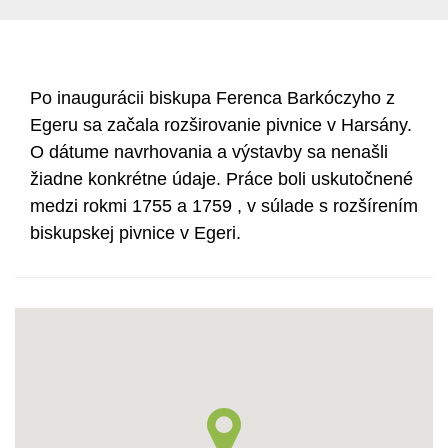
Po inaugurácii biskupa Ferenca Barkóczyho z
Egeru sa začala rozširovanie pivnice v Harsány.
O dátume navrhovania a výstavby sa nenašli
žiadne konkrétne údaje. Práce boli uskutočnené
medzi rokmi 1755 a 1759 , v súlade s rozšírením
biskupskej pivnice v Egeri.