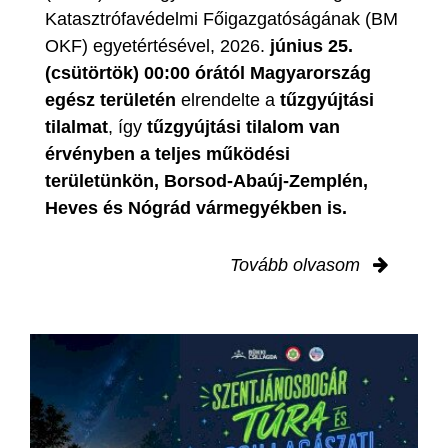
Katasztrófavédelmi Főigazgatóságának (BM
OKF) egyetértésével, 2026.
június 25.
(csütörtök) 00:00 órától Magyarország
egész területén
elrendelte a
tűzgyújtási
tilalmat
, így
tűzgyújtási tilalom van
érvényben
a teljes működési
területünkön, Borsod-Abaúj-Zemplén,
Heves és Nógrád vármegyékben is.
Tovább olvasom