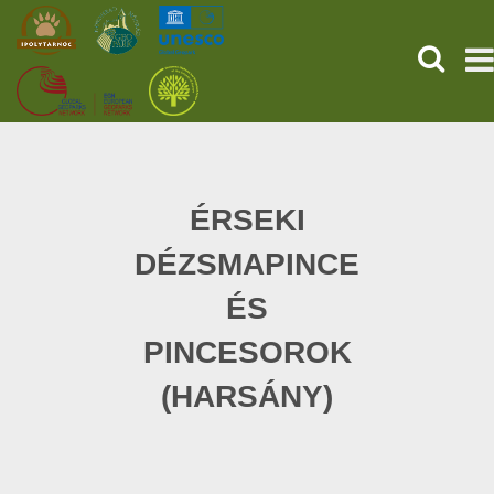
HĽADAŤ
PREDNÁ STRANA
STAROVEKÉ POMPEJE
ÉRSEKI
DÉZSMAPINCE
SLUŽBY
ÉS
UDALOSTI (HU)
PINCESOROK
SPRÁVY
(HARSÁNY)
O NÁS
ONLINE NÁKUP LÍSTKOV