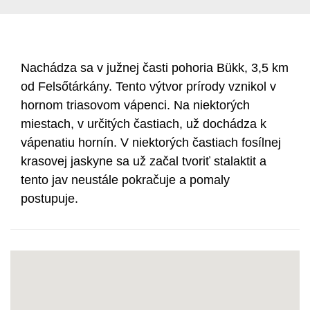
Nachádza sa v južnej časti pohoria Bükk, 3,5 km
od Felsőtárkány. Tento výtvor prírody vznikol v
hornom triasovom vápenci. Na niektorých
miestach, v určitých častiach, už dochádza k
vápenatiu hornín. V niektorých častiach fosílnej
krasovej jaskyne sa už začal tvoriť stalaktit a
tento jav neustále pokračuje a pomaly
postupuje.