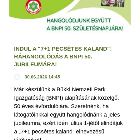
INDUL A "7+1 PECSÉTES KALAND":
RÁHANGOLÓDÁS A BNPI 50.
JUBILEUMÁRA!
30.06.2026 14:45
Már készülünk a Bükki Nemzeti Park
Igazgatóság (BNPI) alapításának közelgő,
50 éves évfordulójára. Szeretnénk, ha
látogatóinkkal együtt hangolódnánk a jeles
jubileumra, ezért idén július 1-jétől elindítjuk
a „7+1 pecsétes kaland” elnevezésű