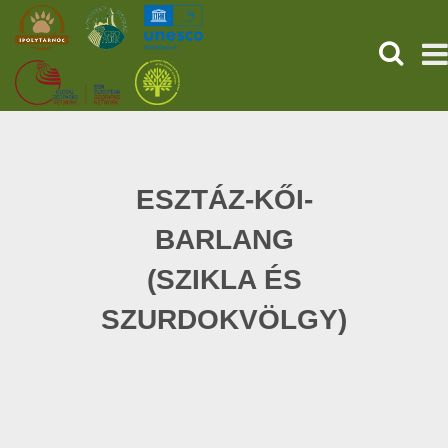
HĽADAŤ
PREDNÁ STRANA
STAROVEKÉ POMPEJE
ESZTÁZ-KŐI-
BARLANG
SLUŽBY
(SZIKLA ÉS
UDALOSTI (HU)
SZURDOKVÖLGY)
SPRÁVY
O NÁS
ONLINE NÁKUP LÍSTKOV