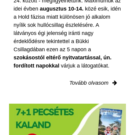
24. között - megfigyelhetünk. Maximumuk az
idei évben
augusztus 10-14.
közé esik, idén
a Hold fázisa miatt különösen jó alkalom
nyílik sok hullócsillag észlelésére. A
látványos égi jelenség iránti nagy
érdeklődésre tekintettel a Bükki
Csillagdában ezen az 5 napon a
szokásostól eltérő nyitvatartással, ún.
fordított napokkal
várjuk a látogatókat.
Tovább olvasom