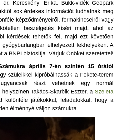
t dr. Kereskényi Erika, Bükk-vidék Geopark
kitől sok érdekes információt tudhatnak meg
lönféle képződményeiről, formakincseiről vagy
 kötetlen beszélgetés kíséri majd, ahol az
bi kérdések tehetők fel, majd ezt követően
 a gyógybarlangban elhelyezett fekhelyeken. A
 a BNPI biztosítja. Várjuk Önöket szeretettel!
Számukra április 7-én szintén 15 órától
ogy szüleikkel kipróbálhassák a Fekete-terem
 ugyancsak részt vehetnek egy normál
 helyszínen Takács-Skarbik Eszter, a
Szeleta
 különféle játékokkal, feladatokkal, hogy a
tetlen élménnyé váljon számukra.