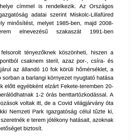
yhelye címmel is rendelkezik. Az Országos
zgatóság adatai szerint Miskolc-Lillafüred
ly minősítést, melyet 1985-ben, majd 2008-
terem elnevezésű szakaszát 1991-ben
felsorolt tényezőknek köszönheti, hiszen a
pontból csaknem steril, azaz por-, csíra- és
rul az állandó 10 fok körüli hőmérséklet, a
 sorban a barlangi környezet nyugtató hatása
ók előtt egyébként elzárt Fekete-teremben 20-
erálódhatnak 1-2 órás benttartózkodással. A
ozások voltak itt, de a Covid világjárvány óta
kki Nemzeti Park Igazgatóság célul tűzte ki,
 szeretnék e terem jótékony hatásait, azoknak
etőséget biztosít.