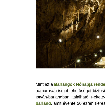
Mint az a
Barlangok Hónapja rende
hamarosan ismét lehetőséget biztosí
István-barlangban található Feket
barlang
, amit évente 50 ezren ker