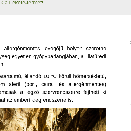
 a Fekete-termet!
és allergénmentes levegőjű helyen szeretne
ség egyetlen gyógybarlangjában, a lillafüredi
n!
tartalmú, állandó 10 °C körüli hőmérsékletű,
m steril (por-, csíra- és allergénmentes)
mcsak a légző szervrendszerre fejtheti ki
hat az emberi idegrendszerre is.