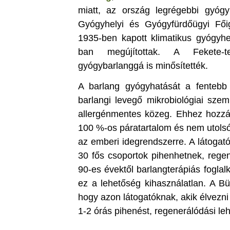
miatt, az ország legrégebbi gyóg
Gyógyhelyi és Gyógyfürdőügyi Főiga
1935-ben kapott klimatikus gyógyhe
ban megújítottak. A Fekete-
gyógybarlanggá is minősítették.
A barlang gyógyhatását a fentebb 
barlangi levegő mikrobiológiai szem
allergénmentes közeg. Ehhez hozzájá
100 %-os páratartalom és nem utolsó
az emberi idegrendszerre. A látogat
30 fős csoportok pihenhetnek, regen
90-es évektől barlangterápiás foglalk
ez a lehetőség kihasználatlan. A Bü
hogy azon látogatóknak, akik élvezni
1-2 órás pihenést, regenerálódási leh