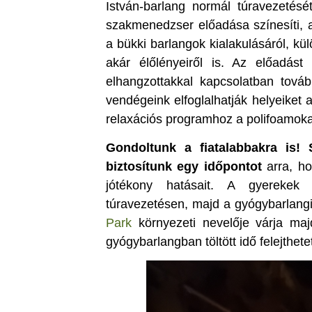
István-barlang normál túravezetésé
szakmenedzser előadása színesíti, a
a bükki barlangok kialakulásáról, kü
akár élőlényeiről is. Az előadást
elhangzottakkal kapcsolatban továb
vendégeink elfoglalhatják helyeiket
relaxációs programhoz a polifoamokat
Gondoltunk a fiatalabbakra is! 
biztosítunk egy időpontot
arra, h
jótékony hatásait. A gyerekek
túravezetésen, majd a gyógybarlangi
Park
környezeti nevelője várja majd
gyógybarlangban töltött idő felejthe