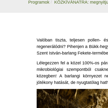
Programok
KÖZKÍVÁNATRA: megnyitjuk
Valóban tiszta, teljesen pollen- 
regenerálódni? Pihenjen a Bükk-hegy
Szent István-barlang Fekete-termébe
Lélegezzen fel a közel 100%-os pára
mikrobiológiai szempontból csakne
közegben! A barlangi környezet ne
jótékony hatását, de nyugtatólag hat