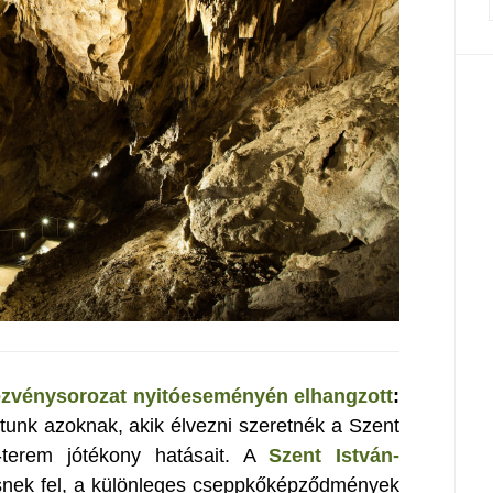
zvénysorozat nyitóeseményén elhangzott
:
tunk azoknak, akik élvezni szeretnék a Szent
e-terem jótékony hatásait. A
Szent István-
esnek fel, a különleges cseppkőképződmények