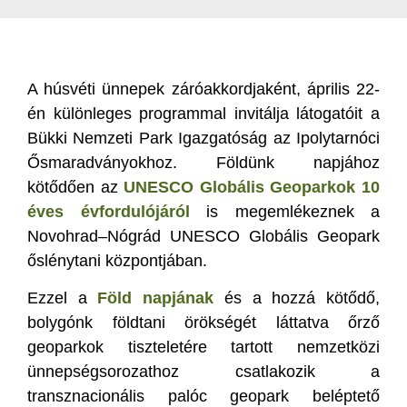
A húsvéti ünnepek záróakkordjaként, április 22-
én különleges programmal invitálja látogatóit a
Bükki Nemzeti Park Igazgatóság az Ipolytarnóci
Ősmaradványokhoz. Földünk napjához
kötődően az
UNESCO Globális Geoparkok 10
éves évfordulójáról
is megemlékeznek a
Novohrad–Nógrád UNESCO Globális Geopark
őslénytani központjában.
Ezzel a
Föld napjának
és a hozzá kötődő,
bolygónk földtani örökségét láttatva őrző
geoparkok tiszteletére tartott nemzetközi
ünnepségsorozathoz csatlakozik a
transznacionális palóc geopark beléptető