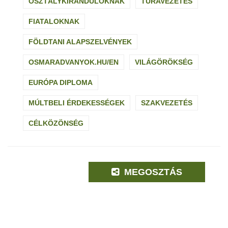
OSZTÁLYKIRÁNDULÓKNAK
TÚRAVEZETÉS
FIATALOKNAK
FÖLDTANI ALAPSZELVÉNYEK
OSMARADVANYOK.HU/EN
VILÁGÖRÖKSÉG
EURÓPA DIPLOMA
MÚLTBELI ÉRDEKESSÉGEK
SZAKVEZETÉS
CÉLKÖZÖNSÉG
MEGOSZTÁS