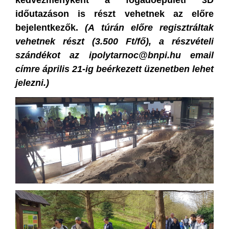
kedvezményként a fogadóépületi 3D
időutazáson is részt vehetnek az előre
bejelentkezők.
(A túrán előre regisztráltak
vehetnek részt (3.500 Ft/fő), a részvételi
szándékot az ipolytarnoc@bnpi.hu email
címre április 21-ig beérkezett üzenetben lehet
jelezni.)