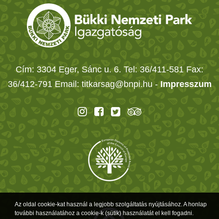
Cím: 3304 Eger, Sánc u. 6. Tel: 36/411-581 Fax:
36/412-791 Email: titkarsag@bnpi.hu -
Impresszum
Az oldal cookie-kat használ a legjobb szolgáltatás nyújtásához. A honlap
további használatához a cookie-k (sütik) használatát el kell fogadni.