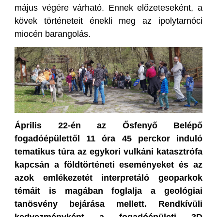
május végére várható. Ennek előzeteseként, a
kövek történeteit énekli meg az ipolytarnóci
miocén barangolás.
Április 22-én az Ősfenyő Belépő
fogadóépülettől 11 óra 45 perckor induló
tematikus túra az egykori vulkáni katasztrófa
kapcsán a földtörténeti eseményeket és az
azok emlékezetét interpretáló geoparkok
témáit is magában foglalja a geológiai
tanösvény bejárása mellett. Rendkívüli