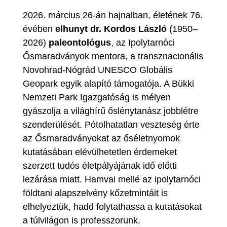
2026. március 26-án hajnalban, életének 76.
évében
elhunyt dr. Kordos László
(1950–
2026)
paleontológus
, az Ipolytarnóci
Ősmaradványok mentora, a transznacionális
Novohrad-Nógrád UNESCO Globális
Geopark egyik alapító támogatója. A Bükki
Nemzeti Park Igazgatóság is mélyen
gyászolja a világhírű őslénytanász jobblétre
szenderülését. Pótolhatatlan veszteség érte
az Ősmaradványokat az őséletnyomok
kutatásában elévülhetetlen érdemeket
szerzett tudós életpályájának idő előtti
lezárása miatt. Hamvai mellé az ipolytarnóci
földtani alapszelvény kőzetmintáit is
elhelyeztük, hadd folytathassa a kutatásokat
a túlvilágon is professzorunk.