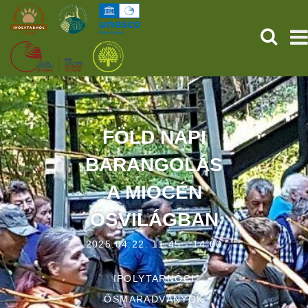
KERESÉ
KEZDŐOLDAL
ŐSVILÁGI POMPEJI
FÖLD NAPI
BARANGOLÁS
SZOLGÁLTATÁSOK
A MIOCÉN
PROGRAMOK
ŐSVILÁGBAN
HÍREK
2025.04.22. 11:45 - 14:00
RÓLUNK
IPOLYTARNÓCI
ONLINE JEGYVÁSÁRLÁS
ŐSMARADVÁNYOK