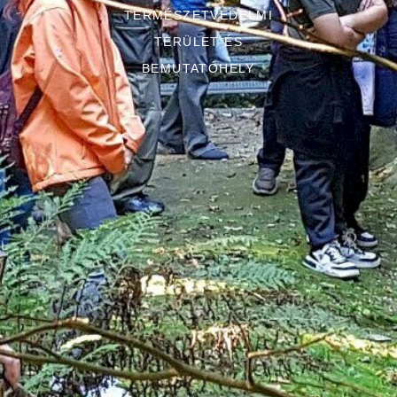
TERMÉSZETVÉDELMI
TERÜLET ÉS
BEMUTATÓHELY