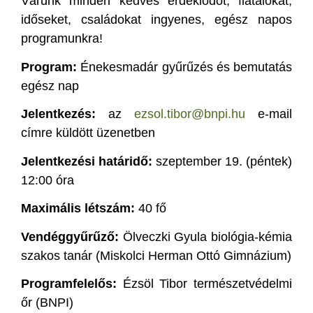
Várunk minden kedves érdeklődőt, fiatalokat,
időseket, családokat ingyenes, egész napos
programunkra!
Program:
Énekesmadár gyűrűzés és bemutatás
egész nap
Jelentkezés:
az
ezsol.tibor@bnpi.hu
e-mail
címre küldött üzenetben
Jelentkezési határidő:
szeptember 19. (péntek)
12:00 óra
Maximális létszám:
40 fő
Vendéggyűrűző:
Ölveczki Gyula biológia-kémia
szakos tanár (Miskolci Herman Ottó Gimnázium)
Programfelelős:
Ézsöl Tibor természetvédelmi
őr (BNPI)