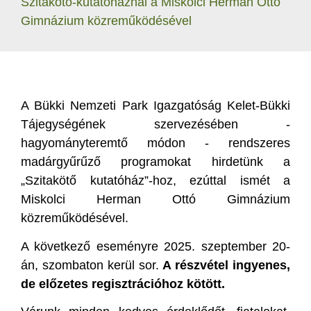
Szitakötő-kutatóháznál a Miskolci Herman Ottó
Gimnázium közreműködésével
A Bükki Nemzeti Park Igazgatóság Kelet-Bükki
Tájegységének szervezésében -
hagyományteremtő módon - rendszeres
madárgyűrűző programokat hirdetünk a
„Szitakötő kutatóház”-hoz, ezúttal ismét a
Miskolci Herman Ottó Gimnázium
közreműködésével.
A következő eseményre 2025. szeptember 20-
án, szombaton kerül sor.
A részvétel ingyenes,
de előzetes regisztrációhoz kötött.