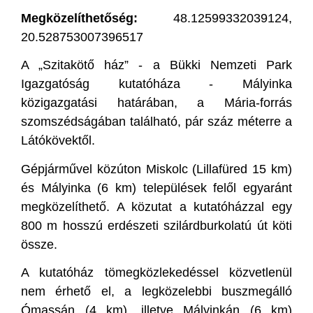
Megközelíthetőség:
48.12599332039124,
20.528753007396517
A „Szitakötő ház” - a Bükki Nemzeti Park
Igazgatóság kutatóháza - Mályinka
közigazgatási határában, a Mária-forrás
szomszédságában található, pár száz méterre a
Látókövektől.
Gépjárművel közúton Miskolc (Lillafüred 15 km)
és Mályinka (6 km) települések felől egyaránt
megközelíthető. A közutat a kutatóházzal egy
800 m hosszú erdészeti szilárdburkolatú út köti
össze.
A kutatóház tömegközlekedéssel közvetlenül
nem érhető el, a legközelebbi buszmegálló
Ómassán (4 km), illetve Mályinkán (6 km)