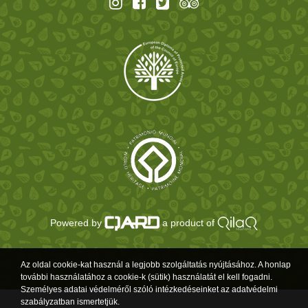
Powered by
a product of
Az oldal cookie-kat használ a legjobb szolgáltatás nyújtásához. A honlap
további használatához a cookie-k (sütik) használatát el kell fogadni.
Személyes adatai védelméről szóló intézkedéseinket az adatvédelmi
szabályzatban ismertetjük.