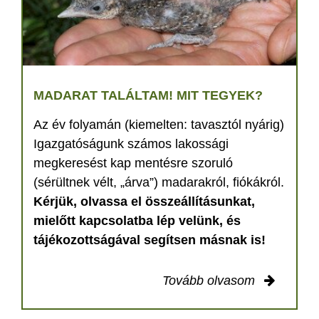
MADARAT TALÁLTAM! MIT TEGYEK?
Az év folyamán (kiemelten: tavasztól nyárig)
Igazgatóságunk számos lakossági
megkeresést kap mentésre szoruló
(sérültnek vélt, „árva”) madarakról, fiókákról.
Kérjük, olvassa el összeállításunkat,
mielőtt kapcsolatba lép velünk, és
tájékozottságával segítsen másnak is!
Tovább olvasom