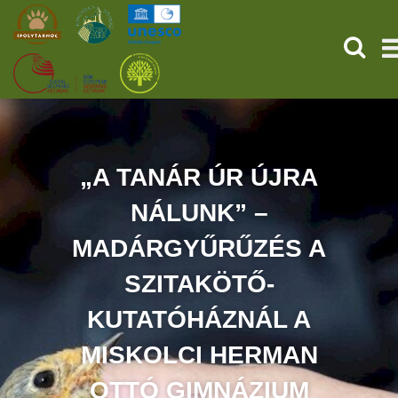
KERES
KEZDŐOLDAL
ŐSVILÁGI POMPEJI
„A TANÁR ÚR ÚJRA
NÁLUNK” –
SZOLGÁLTATÁSOK
MADÁRGYŰRŰZÉS A
PROGRAMOK
SZITAKÖTŐ-
HÍREK
KUTATÓHÁZNÁL A
RÓLUNK
MISKOLCI HERMAN
OTTÓ GIMNÁZIUM
ONLINE JEGYVÁSÁRLÁS