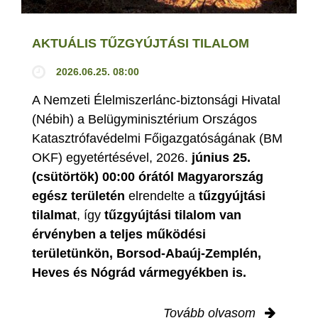
AKTUÁLIS TŰZGYÚJTÁSI TILALOM
2026.06.25. 08:00
A Nemzeti Élelmiszerlánc-biztonsági Hivatal
(Nébih) a Belügyminisztérium Országos
Katasztrófavédelmi Főigazgatóságának (BM
OKF) egyetértésével, 2026.
június 25.
(csütörtök) 00:00 órától Magyarország
egész területén
elrendelte a
tűzgyújtási
tilalmat
, így
tűzgyújtási tilalom van
érvényben
a teljes működési
területünkön, Borsod-Abaúj-Zemplén,
Heves és Nógrád vármegyékben is.
Tovább olvasom