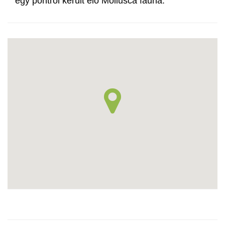
egy pontról került elő Mollusca fauna.