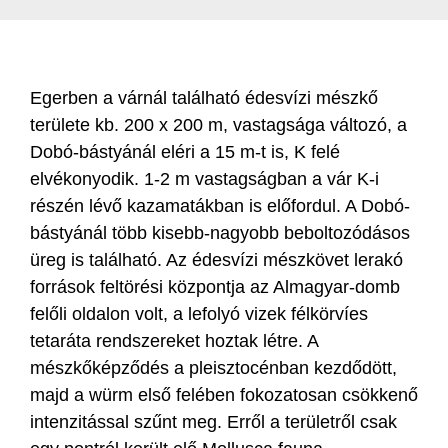
Egerben a várnál található édesvízi mészkő
területe kb. 200 x 200 m, vastagsága változó, a
Dobó-bástyánál eléri a 15 m-t is, K felé
elvékonyodik. 1-2 m vastagságban a vár K-i
részén lévő kazamatákban is előfordul. A Dobó-
bástyánál több kisebb-nagyobb beboltozódásos
üreg is található. Az édesvízi mészkövet lerakó
források feltörési központja az Almagyar-domb
felőli oldalon volt, a lefolyó vizek félkörvíes
tetaráta rendszereket hoztak létre. A
mészkőképződés a pleisztocénban kezdődött,
majd a würm első felében fokozatosan csökkenő
intenzitással szűnt meg. Erről a területről csak