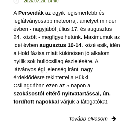
2026.07.20. 14:00
A
Perseidák
az egyik legismertebb és
leglátványosabb meteorraj, amelyet minden
évben - nagyjából július 17. és augusztus
24. között - megfigyelhetünk. Maximumuk az
idei évben
augusztus 10-14.
közé esik, idén
a Hold fázisa miatt különösen jó alkalom
nyílik sok hullócsillag észlelésére. A
látványos égi jelenség iránti nagy
érdeklődésre tekintettel a Bükki
Csillagdában ezen az 5 napon a
szokásostól eltérő nyitvatartással, ún.
fordított napokkal
várjuk a látogatókat.
Tovább olvasom