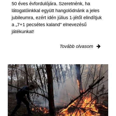
50 éves évfordulójára. Szeretnénk, ha
látogatóinkkal együtt hangolódnánk a jeles
jubileumra, ezért idén július 1-jétől elindítjuk
a „7+1 pecsétes kaland” elnevezésű
játékunkat!
Tovább olvasom