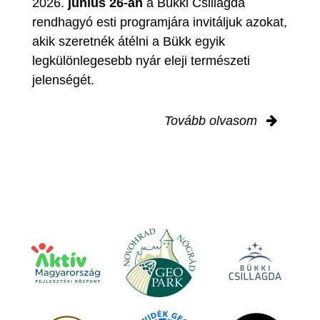
2026.
június 26-án
a Bükki Csillagda
rendhagyó esti programjára invitáljuk azokat,
akik szeretnék átélni a Bükk egyik
legkülönlegesebb nyár eleji természeti
jelenségét.
Tovább olvasom