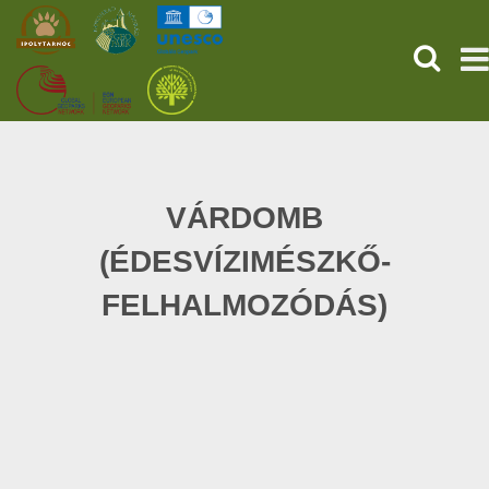
KERESÉ
KEZDŐOLDAL
ŐSVILÁGI POMPEJI
VÁRDOMB
(ÉDESVÍZIMÉSZKŐ-
SZOLGÁLTATÁSOK
FELHALMOZÓDÁS)
PROGRAMOK
HÍREK
RÓLUNK
ONLINE JEGYVÁSÁRLÁS