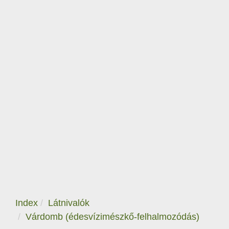
Index
Látnivalók
Várdomb (édesvízimészkő-felhalmozódás)