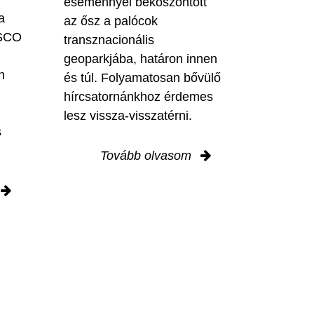
eseménnyel beköszöntött
a
az ősz a palócok
ESCO
transznacionális
geoparkjába, határon innen
n
és túl. Folyamatosan bővülő
hírcsatornánkhoz érdemes
lesz vissza-visszatérni.
s
Tovább olvasom