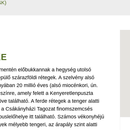
SK)
KE
 mentén előbukkannak a hegység utolsó
epülő szárazföldi rétegek. A szelvény alsó
yában 20 millió éves (alsó miocénkori, ún.
lszínre, amely felett a Kenyeretlenpuszta
 található. A ferde rétegek a tenger alatti
va a Csákányházi Tagozat finomszemcsés
típuslelőhelye itt található. Számos vékonyhéjú
k mélyebb tengeri, az árapály szint alatti