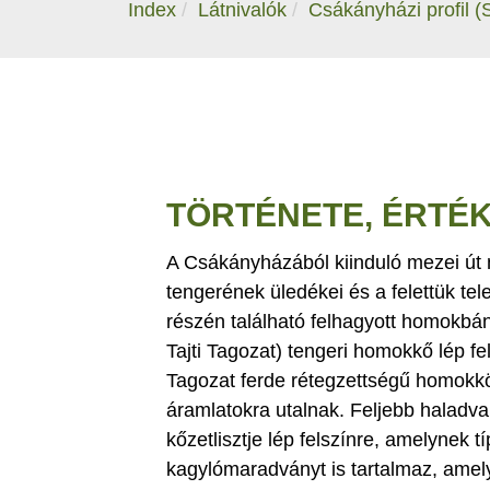
Index
Látnivalók
Csákányházi profil (
TÖRTÉNETE, ÉRTÉ
A Csákányházából kiinduló mezei út
tengerének üledékei és a felettük tel
részén található felhagyott homokbán
Tajti Tagozat) tengeri homokkő lép fe
Tagozat ferde rétegzettségű homokköve
áramlatokra utalnak. Feljebb halad
kőzetlisztje lép felszínre, amelynek 
kagylómaradványt is tartalmaz, amelye