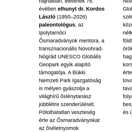
hajnalban, életének 76.
Nov
évében
elhunyt dr. Kordos
Glo
László
(1950–2026)
szé
paleontológus
, az
köz
Ipolytarnóci
nél
Ősmaradványok mentora, a
föld
transznacionális Novohrad-
örö
Nógrád UNESCO Globális
hag
Geopark egyik alapító
kor
támogatója. A Bükki
ért
Nemzeti Park Igazgatóság
tova
is mélyen gyászolja a
tav
világhírű őslénytanász
fol
jobblétre szenderülését.
bes
Pótolhatatlan veszteség
és ú
érte az Ősmaradványokat
az őséletnyomok