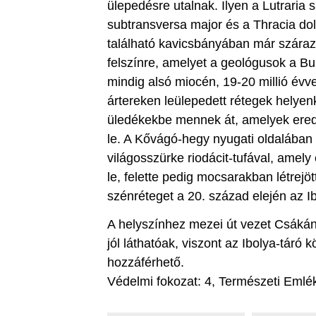
ülepedésre utalnak. Ilyen a Lutraria
subtransversa major és a Thracia dol
található kavicsbányában már szárazfö
felszínre, amelyet a geológusok a B
mindig alsó miocén, 19-20 millió évve
ártereken leülepedett rétegek helyen
üledékekbe mennek át, amelyek erede
le. A Kővágó-hegy nyugati oldalában 
világosszürke riodácit-tufával, amely
le, felette pedig mocsarakban létrej
szénréteget a 20. század elején az I
A helyszínhez mezei út vezet Csákán
jól láthatóak, viszont az Ibolya-tár
hozzáférhető.
Védelmi fokozat: 4, Természeti Emlé