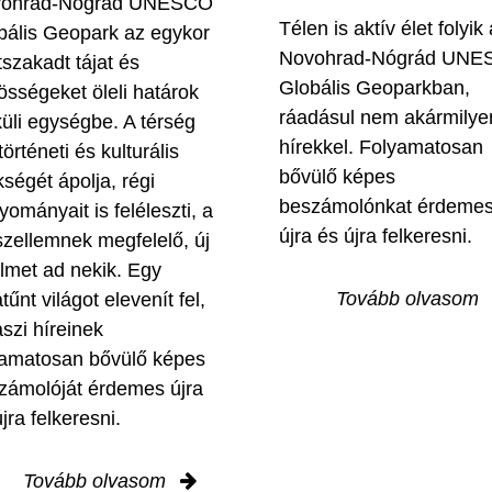
ohrad-Nógrád UNESCO
Télen is aktív élet folyik 
bális Geopark az egykor
Novohrad-Nógrád UN
tszakadt tájat és
Globális Geoparkban,
össégeket öleli határok
ráadásul nem akármilye
küli egységbe. A térség
hírekkel. Folyamatosan
történeti és kulturális
bővülő képes
kségét ápolja, régi
beszámolónkat érdeme
yományait is feléleszti, a
újra és újra felkeresni.
szellemnek megfelelő, új
elmet ad nekik. Egy
Tovább olvasom
tűnt világot elevenít fel,
aszi híreinek
yamatosan bővülő képes
zámolóját érdemes újra
jra felkeresni.
Tovább olvasom