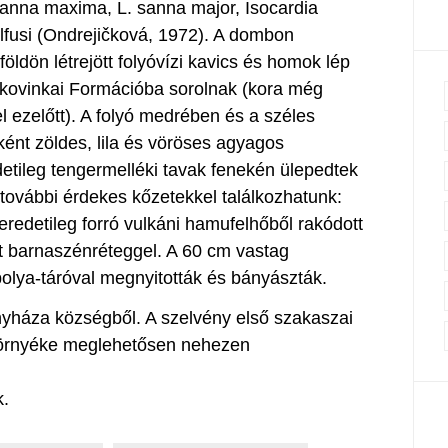
 sanna maxima, L. sanna major, Isocardia
lfusi (Ondrejičková, 1972). A dombon
ldön létrejött folyóvízi kavics és homok lép
ukovinkai Formációba sorolnak (kora még
l ezelőtt). A folyó medrében és a széles
ként zöldes, lila és vöröses agyagos
tileg tengermelléki tavak fenekén ülepedtek
további érdekes kőzetekkel találkozhatunk:
 eredetileg forró vulkáni hamufelhőből rakódott
ött barnaszénréteggel. A 60 cm vastag
bolya-táróval megnyitották és bányászták.
yháza községből. A szelvény első szakaszai
ó környéke meglehetősen nehezen
k.