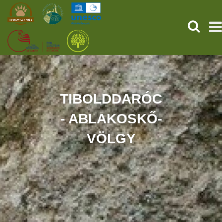
KERESÉ
KEZDŐOLDAL
ŐSVILÁGI POMPEJI
TIBOLDDARÓC
- ABLAKOSKŐ-
SZOLGÁLTATÁSOK
VÖLGY
PROGRAMOK
HÍREK
RÓLUNK
ONLINE JEGYVÁSÁRLÁS