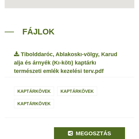
FÁJLOK
Tibolddaróc, Ablakoskı-völgy, Karud
alja és árnyék (Kı-kötı) kaptárkı
természeti emlék kezelési terv.pdf
KAPTÁRKÖVEK
KAPTÁRKÖVEK
KAPTÁRKÖVEK
MEGOSZTÁS