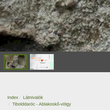
Index
Látnivalók
Tibolddaróc - Ablakoskő-völgy